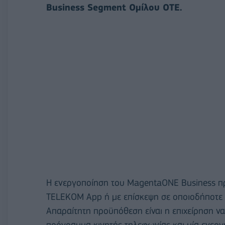
Business Segment Ομίλου ΟΤΕ.
Η ενεργοποίηση του MagentaONE Business π
TELEKOM App ή με επίσκεψη σε οποιοδήποτ
Απαραίτητη προϋπόθεση είναι η επιχείρηση να
πρόγραμμα κινητής τηλεφωνίας και μία ενερ