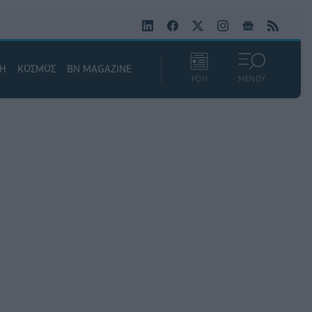
ΚΗ
ΚΟΣΜΟΣ
BN MAGAZINE
ΡΟΗ
ΜΕΝΟΥ