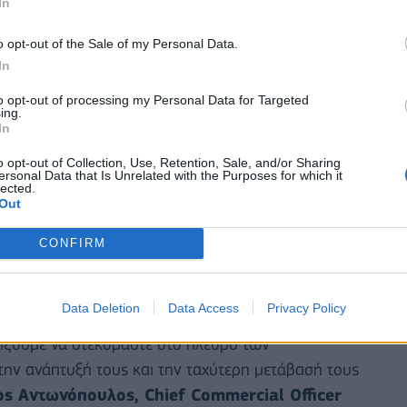
In
igital Office, Webex και Microsoft 365
o opt-out of the Sale of my Personal Data.
 παρακολούθηση των οχημάτων της επιχείρησης σε
In
zy POS
, μια ολοκληρωμένη λύση για επαγγελματίες
to opt-out of processing my Personal Data for Targeted
ing.
S για να χρησιμοποιούν το κινητό τους ως
In
ρωμές από όλες τις κάρτες
r Business Online για να αποκτήσουν ψηφιακή
o opt-out of Collection, Use, Retention, Sale, and/or Sharing
ersonal Data that Is Unrelated with the Purposes for which it
lected.
άθε παραγγελία φαγητού άνω των 20€ για όλα τα
Out
siness.
CONFIRM
ρωμένες λύσεις που ανταποκρίνονται στις
το MagentaONE Business προσφέρουμε ένα ευέλικτο
Data Deletion
Data Access
Privacy Policy
άζει εξοικονόμηση κόστους, προηγμένα ψηφιακά
χίζουμε να στεκόμαστε στο πλευρό των
την ανάπτυξή τους και την ταχύτερη μετάβασή τους
ς Αντωνόπουλος, Chief Commercial Officer