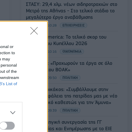
ΣΤΑΣΥ: 29,4 χλμ. νέων σιδηροτροχιών στο
Μετρό της Αθήνας - Στο τελικό στάδιο το
μεγαλύτερο έργο αναβάθμισης
07/08/2026 - 10:28
ΕΠΙΧΕΙΡΗΣΕΙΣ
Bank of America: Το τελικό σκορ του
Παγκοσμίου Κυπέλλου 2026
sonal or
07/08/2026 - 10:16
ΟΙΚΟΝΟΜΙΑ
ection to
ou may
Χρ. Δήμας: «Προχωρούν τα έργα σε όλο
 personal
το μήκος του ΒΟΑΚ»
out of the
 downstream
07/08/2026 - 09:50
ΠΟΛΙΤΙΚΗ
B’s List of
Τ. Θεοδωρικάκος: «Συμβάλλουμε στην
εθνική ασφάλεια της πατρίδας μας με νέο
αναπτυξιακό καθεστώς για την Άμυνα»
07/08/2026 - 09:39
ΠΟΛΙΤΙΚΗ
Νέα στρατηγική συνεργασία της ΓΓ
Επικοινωνίας και Ενημέρωσης με το ΕΙΕ