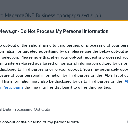
το MagentaONE Business προσφέρει ένα ευρύ
ιαφορετικές ανάγκες κάθε επιχείρησης. Στα οφέλη
ονομιακές τιμές σε υπηρεσίες τεχνολογίας που
News.gr -
Do Not Process My Personal Information
ταγωνιστικότητα της επιχείρησης, ψηφιακά εργαλεία
to opt-out of the sale, sharing to third parties, or processing of your per
τητας και τον ψηφιακό εκσυγχρονισμό, καθώς και
formation for targeted advertising by us, please use the below opt-out s
επιχείρηση να λειτουργεί απρόσκοπτα όπου κι αν
r selection. Please note that after your opt-out request is processed y
eing interest-based ads based on personal information utilized by us or
disclosed to third parties prior to your opt-out. You may separately opt-
losure of your personal information by third parties on the IAB’s list of
usiness επιχειρήσεις απολαμβάνουν:
. This information may also be disclosed by us to third parties on the
IA
Participants
that may further disclose it to other third parties.
ιρικές συνδέσεις κινητής, με όφελος έως
30€/ μήνα
α αδιάλειπτη λειτουργία Internet και τηλεφωνίας
ας With Secure Elements
για να θωρακίσουν τα
l Data Processing Opt Outs
ής τους
E TV
για χώρους εστίασης & ψυχαγωγίας
o opt-out of the Sharing of my personal data.
Pack
για να επικοινωνούν με τους πελάτες τους