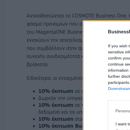
Αντικαθιστώντας το COSMOTE Business One, 
φάσμα προνομίων που ανταποκρίνονται στις δ
του MagentaONE Business συγκαταλέγονται πρ
Business
ενισχύουν την αποτελεσματικότητα και την αν
If you wish 
που συμβάλλουν στην αύξηση της παραγωγικό
sensitive in
συνεχής συνδεσιμότητα και ευελιξία, ώστε η 
confirm you
βρίσκεται.
continue se
information 
further disc
Ειδικότερα, οι ενταγμένες στο MagentaONE B
participants
Downstream 
10% έκπτωση
σε όλες τις συμβατές ετα
Δωρεάν την υπηρεσία Internet Backup γι
10% έκπτωση
σε
υπηρεσίες ασφάλει
Persona
δεδομένα και τις υποδομές της επιχείρησ
10% έκπτωση
στο πακέτο της
COSMOT
I want t
10% έκπτωση Business Messaging 