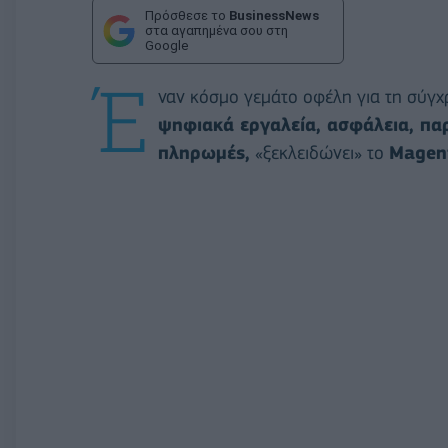
Πρόσθεσε το
BusinessNews
στα αγαπημένα σου στη
Google
Έ
ναν κόσμο γεμάτο οφέλη για τη σύγχ
ψηφιακά εργαλεία, ασφάλεια, πα
πληρωμές,
«ξεκλειδώνει» το
Magen