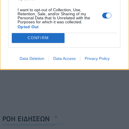
ΤΕΡΝΑ): Υλοποίηση
Interwood: Σύμβαση 3,38
επενδύσεων αξίας €5 δισ.
I want to opt-out of Collection, Use,
εκ. ευρώ με την ΓΕΚ
ευρώ σε κρίσιμες
Retention, Sale, and/or Sharing of my
ΤΕΡΝΑ για το νέο Διεθνές
Personal Data that Is Unrelated with the
υποδομές τους
Purposes for which it was collected.
Αεροδρόμιο Ηρακλείου
τελευταίους 18 μήνες
Opted Out
18/05/2026 - 14:56
18/05/2026 - 14:23
CONFIRM
Data Deletion
Data Access
Privacy Policy
ΡΟΗ ΕΙΔΗΣΕΩΝ