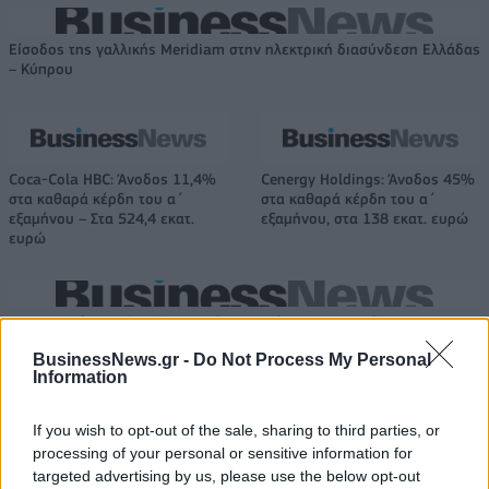
Είσοδος της γαλλικής Meridiam στην ηλεκτρική διασύνδεση Ελλάδας
– Κύπρου
Coca-Cola HBC: Άνοδος 11,4%
Cenergy Holdings: Άνοδος 45%
στα καθαρά κέρδη του α΄
στα καθαρά κέρδη του α΄
εξαμήνου – Στα 524,4 εκατ.
εξαμήνου, στα 138 εκατ. ευρώ
ευρώ
Η συμφωνία Arval-Athlon αναδιαμορφώνει την αγορά leasing
BusinessNews.gr -
Do Not Process My Personal
Information
VW: Η δύσκολη εξίσωση της
Alpha Bank: Για πρώτη φορά το
αναδιάρθρωσης
Αρχαίο Θέατρο Επιδαύρου
If you wish to opt-out of the sale, sharing to third parties, or
άνοιξε τις πύλες του σε όλους
processing of your personal or sensitive information for
targeted advertising by us, please use the below opt-out