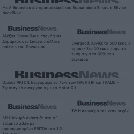
Με Λιθουανία στον προημιτελικό του Ευρωπαϊκού Β' κατ. η Εθνική
Νεανίδων
Αλέξης Γιαννούλιας: Υποψήφιος
Δήμαρχος στο Σικάγο ο άλλοτε
Evergood: Άγγιξε τα 300 εκατ. ο
παίκτης του Πανιώνιου
τζίρος- Στα 10 εκατ. ευρώ το
τίμημα για το 60% του
Jackaroo
Όμιλος AKTOR: Εξαγοράζει το 75% των ΗΛΕΚΤΩΡ και THALIS –
Στρατηγική συνεργασία με τη Motor Oil
TV: Η σκακιέρα της νέας σεζόν
ΔΕΗ: Ισχυρή ανάπτυξη στο α΄
εξάμηνο 2026 με
προσαρμοσμένο EBITDA στα 1,2
δισ. ευρώ