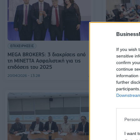
Business
ΕΠΙΧΕΙΡΗΣΕΙΣ
ESG
If you wish 
MEGA BROKERS: 3 διακρίσεις από
MEGA BROKERS
sensitive in
τη MINETTA Ασφαλιστική για τις
Αιμοδοσία για
confirm you
επιδόσεις του 2025
της
continue se
information 
20/04/2026 - 13:28
06/04/2026 - 16:46
further disc
participants
Downstream 
Persona
I want t