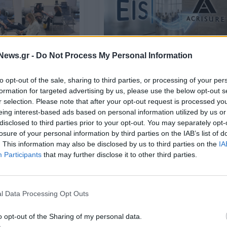
News.gr -
Do Not Process My Personal Information
ΕΠΙΧΕΙΡΗΣΕΙΣ
Acrisure: Επεκτείνεται στην
Κεντρική και Ανατολική Ευρώπη 
to opt-out of the sale, sharing to third parties, or processing of your per
: Εθελοντική
την εξαγορά της Efficient Insura
formation for targeted advertising by us, please use the below opt-out s
 τους εργαζομένους
Solutions
r selection. Please note that after your opt-out request is processed y
eing interest-based ads based on personal information utilized by us or
disclosed to third parties prior to your opt-out. You may separately opt-
22/12/2025 - 16:53
losure of your personal information by third parties on the IAB’s list of
. This information may also be disclosed by us to third parties on the
IA
Participants
that may further disclose it to other third parties.
l Data Processing Opt Outs
o opt-out of the Sharing of my personal data.