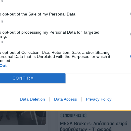
In
o opt-out of the Sale of my Personal Data.
In
ΕΠΙΧΕΙΡΗΣΕΙΣ
to opt-out of processing my Personal Data for Targeted
MEGA BROKERS: Διπλή κορυφαί
ing.
 Πιστοποιήθηκε για
διάκριση από την Allianz
In
reat Place to Work»
19/03/2025 - 08:59
o opt-out of Collection, Use, Retention, Sale, and/or Sharing
ersonal Data that Is Unrelated with the Purposes for which it
lected.
Out
CONFIRM
Data Deletion
Data Access
Privacy Policy
ΕΠΙΧΕΙΡΗΣΕΙΣ
MEGA Brokers: Απέσπασε σειρά
βραβεύσεων - Τι αφορά