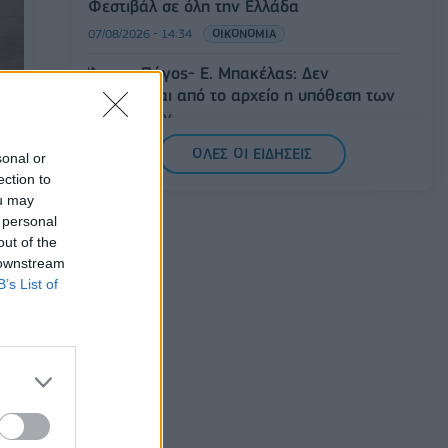
Φεστιβάλ σε όλη την Ελλάδα
07/08/2026 - 14:34
ΟΙΚΟΝΟΜΙΑ
Άρειος Πάγος- Ε. Μπακέλας: Δεν
ανασύρεται από το αρχείο η υπόθεση των
υποκλοπών
07/08/2026 - 14:11
ΕΛΛΑΔΑ
ΟΛΕΣ ΟΙ ΕΙΔΗΣΕΙΣ
με
sonal or
nce
ection to
Σαουδική Αραβία, Τουρκία και Πακιστάν
ou may
υπογράφουν κοινή αμυντική συμφωνία
 personal
07/08/2026 - 13:47
ΚΟΣΜΟΣ
out of the
 downstream
B’s List of