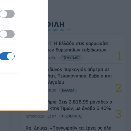
ΔΗΜΟΦΙΛΗ
α
Έρευνα ΕΟΤ: Η Ελλάδα στις κορυφαίες
επιλογές των Ευρωπαίων ταξιδιωτών
07/08/2026 - 10:56
ΤΟΥΡΙΣΜΟΣ
Υψηλός κίνδυνος πυρκαγιάς σήμερα σε
Αττική, Κρήτη, Πελοπόννησο, Εύβοια και
νησιά του Αιγαίου
07/08/2026 - 08:30
ΕΛΛΑΔΑ
Χρηματιστήριο: Στις 2.618,95 μονάδες ο
Γενικός Δείκτης Τιμών, με άνοδο 0,40%
07/08/2026 - 13:07
ΟΙΚΟΝΟΜΙΑ
Χρ. Δήμας: «Προχωρούν τα έργα σε όλο