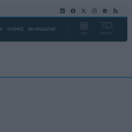
ΚΗ
ΚΟΣΜΟΣ
BN MAGAZINE
ΡΟΗ
ΜΕΝΟΥ