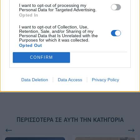
I want to opt-out of processing my
Personal Data for Targeted Advertising.
VW: Η δύσκολη εξίσωση της
18η συνεχόμενη χρονιά για τον
Opted In
αναδιάρθρωσης
ΟΤΕ στη διεθνή σειρά δεικτών
FTSE4Good
I want to opt-out of Collection, Use,
Retention, Sale, and/or Sharing of my
Personal Data that Is Unrelated with the
Purposes for which it was collected.
Opted Out
Alpha Bank: Για πρώτη φορά το Αρχαίο Θέατρο Επιδαύρου άνοιξε τις
πύλες του σε όλους
CONFIRM
ESG Report 2025: Πώς η ΑΒ Βασιλόπουλος μετατρέπει τη
Data Deletion
Data Access
Privacy Policy
βιωσιμότητα σε καθημερινή πράξη
ΠΕΡΙΣΣΌΤΕΡΑ ΣΕ ΑΥΤΉ ΤΗΝ ΚΑΤΗΓΟΡΊΑ