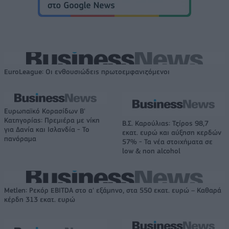
EuroLeague: Οι ενθουσιώδεις πρωτοεμφανιζόμενοι
Ευρωπαϊκό Κορασίδων Β'
Κατηγορίας: Πρεμιέρα με νίκη
Β.Σ. Καρούλιας: Τζίρος 98,7
για Δανία και Ισλανδία - Το
εκατ. ευρώ και αύξηση κερδών
πανόραμα
57% - Τα νέα στοιχήματα σε
low & non alcohol
Metlen: Ρεκόρ EBITDA στο α' εξάμηνο, στα 550 εκατ. ευρώ – Καθαρά
κέρδη 313 εκατ. ευρώ