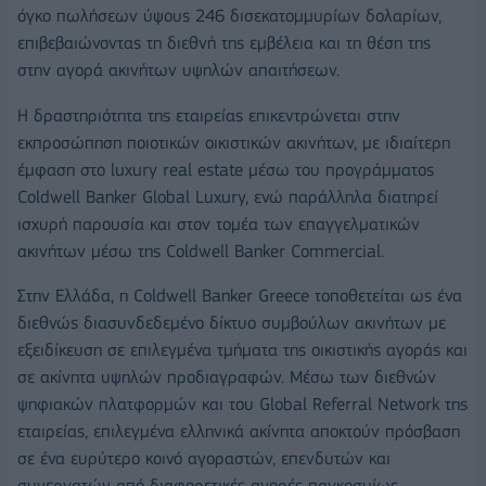
όγκο πωλήσεων ύψους 246 δισεκατομμυρίων δολαρίων,
επιβεβαιώνοντας τη διεθνή της εμβέλεια και τη θέση της
στην αγορά ακινήτων υψηλών απαιτήσεων.
Η δραστηριότητα της εταιρείας επικεντρώνεται στην
εκπροσώπηση ποιοτικών οικιστικών ακινήτων, με ιδιαίτερη
έμφαση στο luxury real estate μέσω του προγράμματος
Coldwell Banker Global Luxury, ενώ παράλληλα διατηρεί
ισχυρή παρουσία και στον τομέα των επαγγελματικών
ακινήτων μέσω της Coldwell Banker Commercial.
Στην Ελλάδα, η Coldwell Banker Greece τοποθετείται ως ένα
διεθνώς διασυνδεδεμένο δίκτυο συμβούλων ακινήτων με
εξειδίκευση σε επιλεγμένα τμήματα της οικιστικής αγοράς και
σε ακίνητα υψηλών προδιαγραφών. Μέσω των διεθνών
ψηφιακών πλατφορμών και του Global Referral Network της
εταιρείας, επιλεγμένα ελληνικά ακίνητα αποκτούν πρόσβαση
σε ένα ευρύτερο κοινό αγοραστών, επενδυτών και
συνεργατών από διαφορετικές αγορές παγκοσμίως.