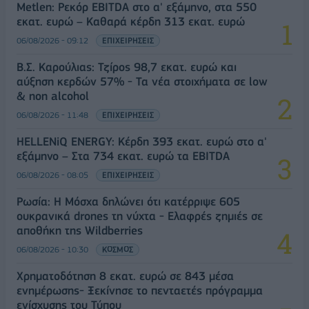
Metlen: Ρεκόρ EBITDA στο α' εξάμηνο, στα 550
εκατ. ευρώ – Καθαρά κέρδη 313 εκατ. ευρώ
06/08/2026 - 09:12
ΕΠΙΧΕΙΡΗΣΕΙΣ
Β.Σ. Καρούλιας: Τζίρος 98,7 εκατ. ευρώ και
αύξηση κερδών 57% - Τα νέα στοιχήματα σε low
& non alcohol
06/08/2026 - 11:48
ΕΠΙΧΕΙΡΗΣΕΙΣ
HELLENiQ ENERGY: Κέρδη 393 εκατ. ευρώ στο α'
εξάμηνο – Στα 734 εκατ. ευρώ τα EBITDA
06/08/2026 - 08:05
ΕΠΙΧΕΙΡΗΣΕΙΣ
Ρωσία: Η Μόσχα δηλώνει ότι κατέρριψε 605
ουκρανικά drones τη νύχτα - Ελαφρές ζημιές σε
αποθήκη της Wildberries
06/08/2026 - 10:30
ΚΟΣΜΟΣ
Χρηματοδότηση 8 εκατ. ευρώ σε 843 μέσα
ενημέρωσης- Ξεκίνησε το πενταετές πρόγραμμα
ενίσχυσης του Τύπου