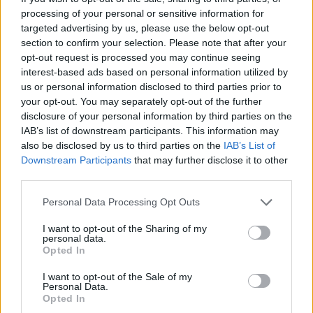
processing of your personal or sensitive information for
Ουκρανία: Με Μίχαϊλιουκ και
Πάρκερ: «Όνειρό μου να
targeted advertising by us, please use the below opt-out
Λεν κόντρα στην Ελλάδα
κατακτήσω το ΝΒΑ Europe με τη
section to confirm your selection. Please note that after your
Βιλερμπάν» - Η διευκρινιστική
opt-out request is processed you may continue seeing
ανάρτηση που έκανε
interest-based ads based on personal information utilized by
us or personal information disclosed to third parties prior to
your opt-out. You may separately opt-out of the further
HELLENiQ ENERGY: Κέρδη 393 εκατ. ευρώ στο α' εξάμηνο – Στα 734
disclosure of your personal information by third parties on the
εκατ. ευρώ τα EBITDA
IAB’s list of downstream participants. This information may
also be disclosed by us to third parties on the
IAB’s List of
Downstream Participants
that may further disclose it to other
third parties.
Viohalco: Αυξημένος κατά 14%
ΥΠΕΘΟΟ: Νέες επενδύσεις 1
Personal Data Processing Opt Outs
ο τζίρος στο α' εξάμηνο, στα 4,3
δισ. ευρώ ως το 2028 για την
δισ. ευρώ – Στα 446 εκατ. ευρώ
Ενέργεια
I want to opt-out of the Sharing of my
τα EBITDA
personal data.
Opted In
I want to opt-out of the Sale of my
Personal Data.
Η συμφωνία Arval-Athlon αναδιαμορφώνει την αγορά leasing
Opted In