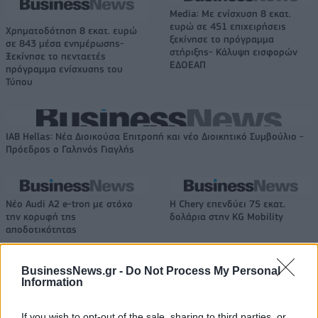
Media: Με ενίσχυση 8 εκατ.
ευρώ σε 451 επιχειρήσεις
Χρηματοδότηση 8 εκατ. ευρώ
ξεκίνησε το πρόγραμμα
σε 843 μέσα ενημέρωσης-
στήριξης- Κάλυψη εισφορών
Ξεκίνησε το πενταετές
ΕΔΟΕΑΠ
πρόγραμμα ενίσχυσης του
Τύπου
IAB Hellas: Νέα Διοικούσα Επιτροπή και νέο Διοικητικό Συμβούλιο -
Πρόεδρος ο Γαληνός Γιαγλής
Νέο Audi A2 e-tron με στόχο
Η Chery επενδύει 75 εκατ.
την κορυφή της
δολάρια στην KG Mobility
αποδοτικότητας
BusinessNews.gr -
Do Not Process My Personal
Information
Το FIAT 500 Hybrid τώρα από 18.990 ευρώ
If you wish to opt-out of the sale, sharing to third parties, or