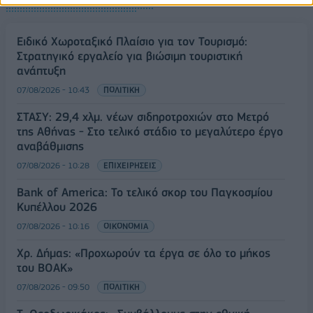
Ειδικό Χωροταξικό Πλαίσιο για τον Τουρισμό:
Στρατηγικό εργαλείο για βιώσιμη τουριστική
ανάπτυξη
07/08/2026 - 10:43
ΠΟΛΙΤΙΚΗ
ΣΤΑΣΥ: 29,4 χλμ. νέων σιδηροτροχιών στο Μετρό
της Αθήνας - Στο τελικό στάδιο το μεγαλύτερο έργο
αναβάθμισης
07/08/2026 - 10:28
ΕΠΙΧΕΙΡΗΣΕΙΣ
Bank of America: Το τελικό σκορ του Παγκοσμίου
Κυπέλλου 2026
07/08/2026 - 10:16
ΟΙΚΟΝΟΜΙΑ
Χρ. Δήμας: «Προχωρούν τα έργα σε όλο το μήκος
του ΒΟΑΚ»
07/08/2026 - 09:50
ΠΟΛΙΤΙΚΗ