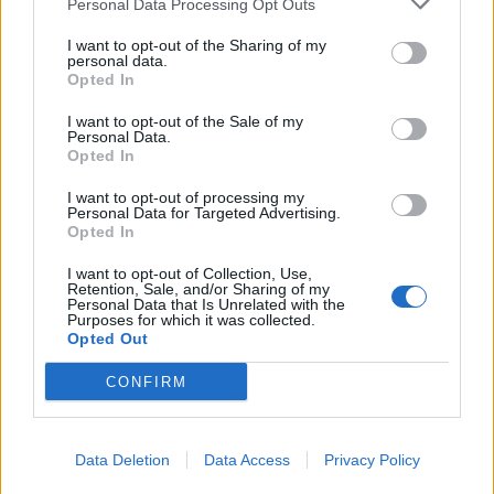
Personal Data Processing Opt Outs
Manpower.gr: Ενισχύει τη
I want to opt-out of the Sharing of my
διασύνδεση με την αγορά
Efood: Οι διανομείς του
personal data.
εργασίας προσφέροντας
Opted In
αξιολογούν θετικά τη
υψηλή αξία σε
συνεργασία τους με την
I want to opt-out of the Sale of my
υποψηφίους
εταιρεία
Personal Data.
18/12/2025 - 11:27
Opted In
18/12/2025 - 12:07
I want to opt-out of processing my
Personal Data for Targeted Advertising.
Opted In
I want to opt-out of Collection, Use,
Retention, Sale, and/or Sharing of my
Personal Data that Is Unrelated with the
Purposes for which it was collected.
Opted Out
CONFIRM
Data Deletion
Data Access
Privacy Policy
ΡΟΗ ΕΙΔΗΣΕΩΝ