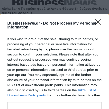
Alpha Bank: Για πρώτη φορά το Αρχαίο Θέατρο Επιδαύρου άνοιξε τις
πύλες του σε όλους
BusinessNews.gr -
Do Not Process My Personal
Information
ESG Report 2025: Πώς η ΑΒ
Βασιλόπουλος μετατρέπει τη
If you wish to opt-out of the sale, sharing to third parties, or
βιωσιμότητα σε καθημερινή
processing of your personal or sensitive information for
πράξη
targeted advertising by us, please use the below opt-out
section to confirm your selection. Please note that after your
opt-out request is processed you may continue seeing
interest-based ads based on personal information utilized by
us or personal information disclosed to third parties prior to
ΠΕΡΙΣΣΌΤΕΡΑ ΣΕ ΑΥΤΉ ΤΗΝ ΚΑΤΗΓΟΡΊΑ
your opt-out. You may separately opt-out of the further
disclosure of your personal information by third parties on the
IAB’s list of downstream participants. This information may
also be disclosed by us to third parties on the
IAB’s List of
Downstream Participants
that may further disclose it to other
third parties.