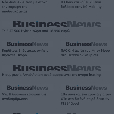
Νέο Audi A2 e-tron με στόχο
Η Chery επενδύει 75 εκατ.
την κορυφή της
δολάρια στην KG Mobility
αποδοτικότητας
Το FIAT 500 Hybrid τώρα από 18.990 ευρώ
Καρδίτσα: Επέστρεψε υγιής ο
ΠΑΟΚ: Η άφιξη του Μπεν Μουρ
Φράνσις Οκόρο
στη Θεσσαλονίκη (pics)
Η συμφωνία Arval-Athlon αναδιαμορφώνει την αγορά leasing
VW: Η δύσκολη εξίσωση της
18η συνεχόμενη χρονιά για τον
αναδιάρθρωσης
ΟΤΕ στη διεθνή σειρά δεικτών
FTSE4Good