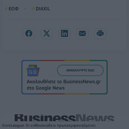
ΕΟΦ
DIAXIL
EuroLeague: Οι ενθουσιώδεις πρωτοεμφανιζόμενοι