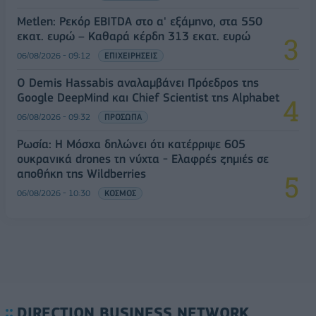
Metlen: Ρεκόρ EBITDA στο α' εξάμηνο, στα 550
εκατ. ευρώ – Καθαρά κέρδη 313 εκατ. ευρώ
06/08/2026 - 09:12
ΕΠΙΧΕΙΡΗΣΕΙΣ
Ο Demis Hassabis αναλαμβάνει Πρόεδρος της
Google DeepMind και Chief Scientist της Alphabet
06/08/2026 - 09:32
ΠΡΟΣΩΠΑ
Ρωσία: Η Μόσχα δηλώνει ότι κατέρριψε 605
ουκρανικά drones τη νύχτα - Ελαφρές ζημιές σε
αποθήκη της Wildberries
06/08/2026 - 10:30
ΚΟΣΜΟΣ
DIRECTION BUSINESS NETWORK