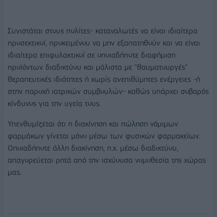
Συνιστάται στους πολίτες- καταναλωτές να είναι ιδιαίτερα
προσεκτικοί, προκειμένου να μην εξαπατηθούν και να είναι
ιδιαίτερα επιφυλακτικοί σε οποιαδήποτε διαφήμιση
προϊόντων διαδικτύου και μάλιστα με "θαυματουργές"
θεραπευτικές ιδιότητες ή χωρίς ανεπιθύμητες ενέργειες -ή
στην παροχή ιατρικών συμβουλών- καθώς υπάρχει σοβαρός
κίνδυνος για την υγεία τους.
Υπενθυμίζεται ότι η διακίνηση και πώληση νόμιμων
φαρμάκων γίνεται μόνο μέσω των φυσικών φαρμακείων.
Οποιαδήποτε άλλη διακίνηση, π.χ. μέσω διαδικτύου,
απαγορεύεται ρητά από την ισχύουσα νομοθεσία της χώρας
μας.