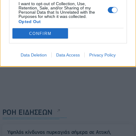
Ινστιτούτων «Παραγωγική
Athens Coffee Festival
I want to opt-out of Collection, Use,
Ελλάδα 2030» στις 10 και
Retention, Sale, and/or Sharing of my
2025
Personal Data that Is Unrelated with the
11 Οκτωβρίου
Purposes for which it was collected.
02/10/2025 - 16:15
Opted Out
02/10/2025 - 15:05
CONFIRM
Data Deletion
Data Access
Privacy Policy
ΡΟΗ ΕΙΔΗΣΕΩΝ
Υψηλός κίνδυνος πυρκαγιάς σήμερα σε Αττική,