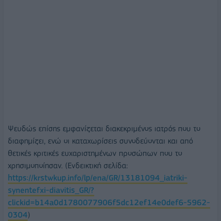
Ψευδώς επίσης εμφανίζεται διακεκριμένος ιατρός που το
διαφημίζει, ενώ οι καταχωρίσεις συνοδεύονται και από
θετικές κριτικές ευχαριστημένων προσώπων που το
χρησιμοποίησαν. (Ενδεικτική σελίδα:
https://krstwkup.info/lp/ena/GR/13181094_iatriki-
synentefxi-diavitis_GR/?
clickid=b14a0d1780077906f5dc12ef14e0def6-5962-
0304
)