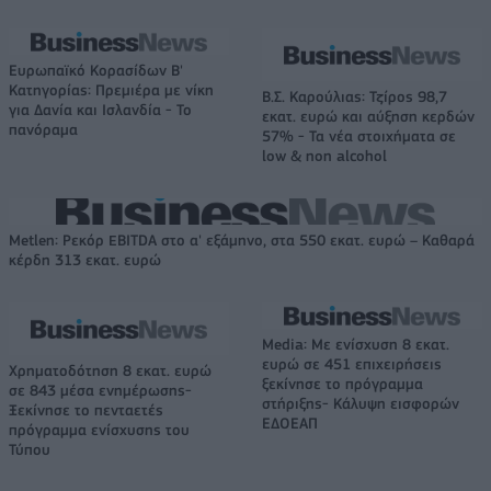
Ευρωπαϊκό Κορασίδων Β'
Κατηγορίας: Πρεμιέρα με νίκη
Β.Σ. Καρούλιας: Τζίρος 98,7
για Δανία και Ισλανδία - Το
εκατ. ευρώ και αύξηση κερδών
πανόραμα
57% - Τα νέα στοιχήματα σε
low & non alcohol
Metlen: Ρεκόρ EBITDA στο α' εξάμηνο, στα 550 εκατ. ευρώ – Καθαρά
κέρδη 313 εκατ. ευρώ
Media: Με ενίσχυση 8 εκατ.
ευρώ σε 451 επιχειρήσεις
Χρηματοδότηση 8 εκατ. ευρώ
ξεκίνησε το πρόγραμμα
σε 843 μέσα ενημέρωσης-
στήριξης- Κάλυψη εισφορών
Ξεκίνησε το πενταετές
ΕΔΟΕΑΠ
πρόγραμμα ενίσχυσης του
Τύπου