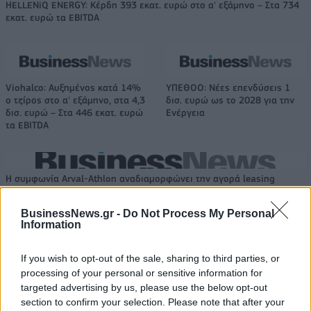
HELLENiQ ENERGY: Κέρδη 393 εκατ. ευρώ στο α' εξάμηνο – Στα 734
εκατ. ευρώ τα EBITDA
Viohalco: Αυξημένος κατά 14%
ΥΠΕΘΟΟ: Νέες επενδύσεις 1
ο τζίρος στο α' εξάμηνο, στα 4,3
δισ. ευρώ ως το 2028 για την
δισ. ευρώ – Στα 446 εκατ. ευρώ
Ενέργεια
τα EBITDA
Η συμφωνία Arval-Athlon αναδιαμορφώνει την αγορά leasing
BusinessNews.gr -
Do Not Process My Personal
Information
VW: Η δύσκολη εξίσωση της
18η συνεχόμενη χρονιά για τον
αναδιάρθρωσης
ΟΤΕ στη διεθνή σειρά δεικτών
FTSE4Good
If you wish to opt-out of the sale, sharing to third parties, or
processing of your personal or sensitive information for
targeted advertising by us, please use the below opt-out
section to confirm your selection. Please note that after your
Alpha Bank: Για πρώτη φορά το Αρχαίο Θέατρο Επιδαύρου άνοιξε τις