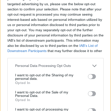
targeted advertising by us, please use the below opt-out
section to confirm your selection. Please note that after your
Ταχύτερα και αυστηρότερα: Το νέο ψηφιακό καθεστώς της ΑΑΔΕ για
opt-out request is processed you may continue seeing
τα ανασφάλιστα οχήματα
interest-based ads based on personal information utilized by
us or personal information disclosed to third parties prior to
your opt-out. You may separately opt-out of the further
disclosure of your personal information by third parties on the
IAB’s list of downstream participants. This information may
Όμιλος ΔΕΗ: Νέα συμφωνία για
Τουρισμός για Όλους: Kατάθεση
also be disclosed by us to third parties on the
IAB’s List of
χαρτοφυλάκιο έργων ΑΠΕ άνω
αιτήσεων ανεξάρτητα από το
Downstream Participants
that may further disclose it to other
των 2 GW σε Πολωνία και
τελευταίο ψηφίο του ΑΦΜ
Ουγγαρία
third parties.
Personal Data Processing Opt Outs
Νέο Audi A2 e-tron με στόχο την κορυφή της αποδοτικότητας
I want to opt-out of the Sharing of my
personal data.
Opted In
I want to opt-out of the Sale of my
Η Chery επενδύει 75 εκατ.
Ατρόμητος και Novibet
Personal Data.
δολάρια στην KG Mobility
συνεχίζουν μαζί: Ανανέωση της
Opted In
συνεργασίας τους μέχρι το
2028
I want to opt-out of processing my