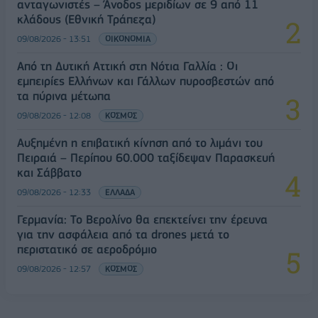
ανταγωνιστές – Άνοδος μεριδίων σε 9 από 11
κλάδους (Εθνική Τράπεζα)
09/08/2026 - 13:51
ΟΙΚΟΝΟΜΙΑ
Από τη Δυτική Αττική στη Νότια Γαλλία : Οι
εμπειρίες Ελλήνων και Γάλλων πυροσβεστών από
τα πύρινα μέτωπα
09/08/2026 - 12:08
ΚΟΣΜΟΣ
Αυξημένη η επιβατική κίνηση από το λιμάνι του
Πειραιά – Περίπου 60.000 ταξίδεψαν Παρασκευή
και Σάββατο
09/08/2026 - 12:33
ΕΛΛΑΔΑ
Γερμανία: Το Βερολίνο θα επεκτείνει την έρευνα
για την ασφάλεια από τα drones μετά το
περιστατικό σε αεροδρόμιο
09/08/2026 - 12:57
ΚΟΣΜΟΣ