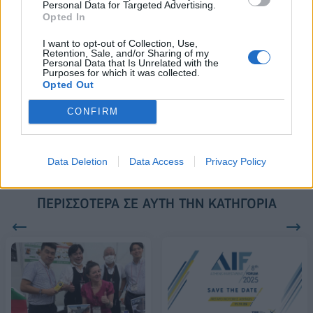
Personal Data for Targeted Advertising.
Opted In
18η συνεχόμενη χρονιά για τον ΟΤΕ στη διεθνή σειρά δεικτών
I want to opt-out of Collection, Use,
Retention, Sale, and/or Sharing of my
FTSE4Good
Personal Data that Is Unrelated with the
Purposes for which it was collected.
Opted Out
Alpha Bank: Για πρώτη φορά το Αρχαίο Θέατρο Επιδαύρου άνοιξε τις
CONFIRM
πύλες του σε όλους
Data Deletion
Data Access
Privacy Policy
ΠΕΡΙΣΣΌΤΕΡΑ ΣΕ ΑΥΤΉ ΤΗΝ ΚΑΤΗΓΟΡΊΑ