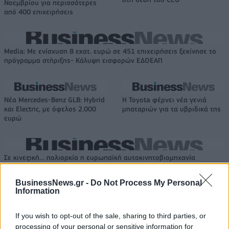
Νοεμβρίου για περισσότερες
από 400 επιχειρήσεις
Media: Με ενίσχυση 8 εκατ. ευρώ σε 451 επιχειρήσεις ξεκίνησε το
πρόγραμμα στήριξης- Κάλυψη εισφορών ΕΔΟΕΑΠ
Νέα Mercedes-Benz GLB: Hybrid
Η Toyota φέρνει νέα γενιά
και Electric, με όφελος 2.000
μπαταριών για τα υβριδικά της
ευρώ
Σε κινεζική… πολιορκία η ευρωπαϊκή αυτοκινητοβιομηχανία
BusinessNews.gr -
Do Not Process My Personal
Information
Η Κέιλα ΜακΜπράιντ έσπασε το
Οι Μαϊάμι Χιτ είναι το φαβορί
ρεκόρ τριπόντων σε ένα
για την απόκτηση του Κλέι
παιχνίδι του WNBA (vids)
Τόμπσον
If you wish to opt-out of the sale, sharing to third parties, or
processing of your personal or sensitive information for