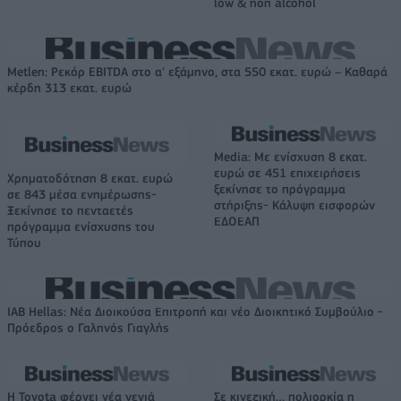
low & non alcohol
Metlen: Ρεκόρ EBITDA στο α' εξάμηνο, στα 550 εκατ. ευρώ – Καθαρά
κέρδη 313 εκατ. ευρώ
Media: Με ενίσχυση 8 εκατ.
ευρώ σε 451 επιχειρήσεις
Χρηματοδότηση 8 εκατ. ευρώ
ξεκίνησε το πρόγραμμα
σε 843 μέσα ενημέρωσης-
στήριξης- Κάλυψη εισφορών
Ξεκίνησε το πενταετές
ΕΔΟΕΑΠ
πρόγραμμα ενίσχυσης του
Τύπου
IAB Hellas: Νέα Διοικούσα Επιτροπή και νέο Διοικητικό Συμβούλιο -
Πρόεδρος ο Γαληνός Γιαγλής
Η Toyota φέρνει νέα γενιά
Σε κινεζική… πολιορκία η