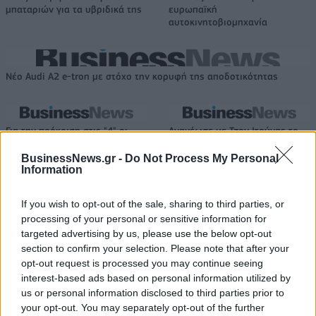
μπαταριών για τα υβριδικά της
ευρωπαϊκή
αυτοκινητοβιομηχανία
Νέο Audi A2 e-tron με στόχο την κορυφή της αποδοτικότητας
Για την πρόκριση στις "4" οι
Ανανέωσε με Τζον Ιτούνας το
Νεάνιδες απόψε κόντρα στη
Περιστέρι
Λιθουανία (live stream)
BusinessNews.gr -
Do Not Process My Personal
Information
If you wish to opt-out of the sale, sharing to third parties, or
Ειδικό Χωροταξικό Πλαίσιο για τον Τουρισμό: Στρατηγικό εργαλείο
processing of your personal or sensitive information for
για βιώσιμη τουριστική ανάπτυξη
targeted advertising by us, please use the below opt-out
section to confirm your selection. Please note that after your
opt-out request is processed you may continue seeing
interest-based ads based on personal information utilized by
us or personal information disclosed to third parties prior to
HELLENiQ ENERGY: Κέρδη 393
ΣΤΑΣΥ: 29,4 χλμ. νέων
εκατ. ευρώ στο α' εξάμηνο –
σιδηροτροχιών στο Μετρό της
your opt-out. You may separately opt-out of the further