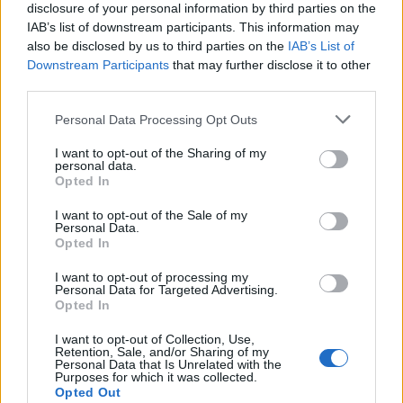
Στα 734 εκατ. ευρώ τα EBITDA
Αθήνας - Στο τελικό στάδιο το
disclosure of your personal information by third parties on the
μεγαλύτερο έργο αναβάθμισης
IAB’s list of downstream participants. This information may
also be disclosed by us to third parties on the
IAB’s List of
Downstream Participants
that may further disclose it to other
third parties.
Η Chery επενδύει 75 εκατ. δολάρια στην KG Mobility
Personal Data Processing Opt Outs
I want to opt-out of the Sharing of my
Το FIAT 500 Hybrid τώρα από
Ατρόμητος και Novibet
personal data.
18.990 ευρώ
συνεχίζουν μαζί: Ανανέωση της
Opted In
συνεργασίας τους μέχρι το
2028
I want to opt-out of the Sale of my
Personal Data.
Opted In
18η συνεχόμενη χρονιά για τον ΟΤΕ στη διεθνή σειρά δεικτών
I want to opt-out of processing my
Personal Data for Targeted Advertising.
FTSE4Good
Opted In
I want to opt-out of Collection, Use,
Retention, Sale, and/or Sharing of my
Alpha Bank: Για πρώτη φορά το Αρχαίο Θέατρο Επιδαύρου άνοιξε τις
Personal Data that Is Unrelated with the
Purposes for which it was collected.
πύλες του σε όλους
Opted Out