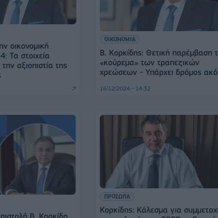
ΟΙΚΟΝΟΜΙΑ
ην οικονομική
Β. Κορκίδης: Θετική παρέμβαση 
4: Τα στοιχεία
«κούρεμα» των τραπεζικών
την αξιοπιστία της
χρεώσεων - Υπάρχει δρόμος ακ
ς
16/12/2024 - 14:32
ΠΡΟΣΩΠΑ
Κορκίδης: Κάλεσμα για συμμετοχ
πιστολή Β. Κορκίδη