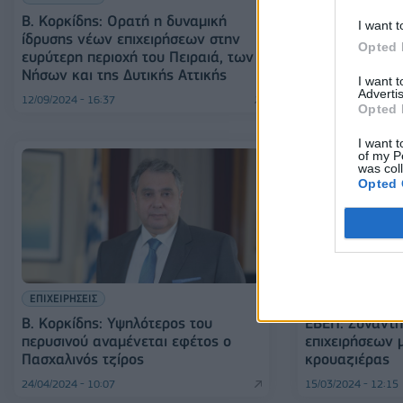
Β. Κορκίδης: Ορατή η δυναμική
I want t
ίδρυσης νέων επιχειρήσεων στην
Opted 
ευρύτερη περιοχή του Πειραιά, των
Νήσων και της Δυτικής Αττικής
I want 
Advertis
12/09/2024 - 16:37
26/08/2024 - 10:35
Opted 
I want t
of my P
was col
Opted 
ΕΠΙΧΕΙΡΗΣΕΙΣ
ΟΙΚΟΝΟΜΙΑ
Β. Κορκίδης: Υψηλότερος του
ΕΒΕΠ: Συνάντη
περυσινού αναμένεται εφέτος ο
επιχειρήσεων μ
Πασχαλινός τζίρος
κρουαζιέρας
24/04/2024 - 10:07
15/03/2024 - 12:15