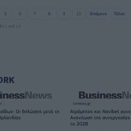
5
6
7
8
9
10
Επόμενο
Τέλος
ίδα 1 από 14
ORK
gr
csrnews.gr
σίδων: Οι δηλώσεις μετά τη
Ατρόμητος και Novibet συνε
 Ιρλανδίας
Ανανέωση της συνεργασίας 
το 2028