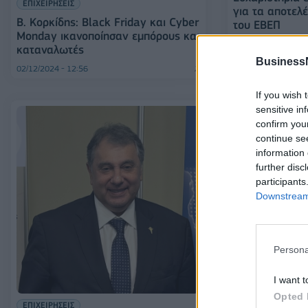
ΕΠΙΧΕΙΡΗΣΕΙΣ
για τα αποτελ
Β. Κορκίδης: Black Friday και Cyber
του ΕΒΕΠ
Monday ικανοποίησαν εμπόρους και
καταναλωτές
Business
02/12/2024 - 12:56
22/11/2024 - 10:55
If you wish 
sensitive in
confirm you
continue se
information 
further disc
participants
Downstream 
ΟΙΚΟΝΟΜΙΑ
B. Κορκίδης: 
Persona
εκπτώσεων, π
καλαθιών λειτ
καταναλωτών
I want t
Opted 
ΕΠΙΧΕΙΡΗΣΕΙΣ