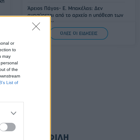
χη
Άρειος Πάγος- Ε. Μπακέλας: Δεν
ανασύρεται από το αρχείο η υπόθεση των
υποκλοπών
07/08/2026 - 14:11
ΕΛΛΑΔΑ
ΟΛΕΣ ΟΙ ΕΙΔΗΣΕΙΣ
Σαουδική Αραβία, Τουρκία και Πακιστάν
sonal or
υπογράφουν κοινή αμυντική συμφωνία
ection to
ou may
07/08/2026 - 13:47
ΚΟΣΜΟΣ
 personal
out of the
 downstream
B’s List of
ΔΗΜΟΦΙΛΗ