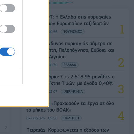
Έρευνα ΕΟΤ: Η Ελλάδα στις κορυφαίες
επιλογές των Ευρωπαίων ταξιδιωτών
07/08/2026 - 10:56
ΤΟΥΡΙΣΜΟΣ
Υψηλός κίνδυνος πυρκαγιάς σήμερα σε
Αττική, Κρήτη, Πελοπόννησο, Εύβοια και
νησιά του Αιγαίου
07/08/2026 - 08:30
ΕΛΛΑΔΑ
Χρηματιστήριο: Στις 2.618,95 μονάδες ο
Γενικός Δείκτης Τιμών, με άνοδο 0,40%
07/08/2026 - 13:07
ΟΙΚΟΝΟΜΙΑ
Χρ. Δήμας: «Προχωρούν τα έργα σε όλο
το μήκος του ΒΟΑΚ»
07/08/2026 - 09:50
ΠΟΛΙΤΙΚΗ
Πειραιάς: Κορυφώνεται η έξοδος των