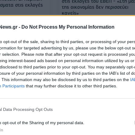
στις εκλογές του ΕΒΕΠ - «Στη μά
έσματα στις εκλογές
της οικονομίας δεν περισσεύει
κανείς»
News.gr -
Do Not Process My Personal Information
25/09/2024 - 10:39
to opt-out of the sale, sharing to third parties, or processing of your per
formation for targeted advertising by us, please use the below opt-out s
r selection. Please note that after your opt-out request is processed y
eing interest-based ads based on personal information utilized by us or
disclosed to third parties prior to your opt-out. You may separately opt-
losure of your personal information by third parties on the IAB’s list of
. This information may also be disclosed by us to third parties on the
IA
Participants
that may further disclose it to other third parties.
ΛΙΑΝΕΜΠΟΡΙΟ
Ο συνδυασμός
Επιβράδυνση της αύξησης στον
l Data Processing Opt Outs
ροσφορών και
τζίρο του λιανικού εμπορίου
ουργεί υπέρ των
o opt-out of the Sharing of my personal data.
In