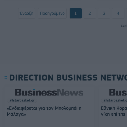
Έναρξη
Προηγούμενο
1
2
3
4
Σελ
DIRECTION BUSINESS NETW
allstarbasket.gr
allstarbasket.
«Ενδιαφέρεται για τον Μπολομπόι η
Εθνική Κορα
Μάλαγα»
νίκη επί της