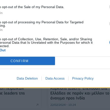
o opt-out of the Sale of my Personal Data.
In
to opt-out of processing my Personal Data for Targeted
ing.
25/07/2024 - 10:41
In
o opt-out of Collection, Use, Retention, Sale, and/or Sharing
ersonal Data that Is Unrelated with the Purposes for which it
lected.
Out
CONFIRM
Data Deletion
Data Access
Privacy Policy
ΕΠΙΧΕΙΡΗΣΕΙΣ
ση πειραϊκών
Κορκίδης (ΕΒΕΠ): Επένδυση της
ε leaders της
Ελλάδας σε παρόν και μέλλον το
άνοιγμα προς Ινδία
22/02/2024 - 10:24