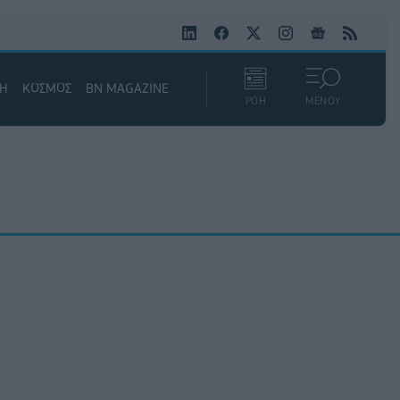
ΚΗ
ΚΟΣΜΟΣ
BN MAGAZINE
ΡΟΗ
ΜΕΝΟΥ