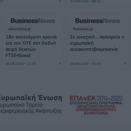
:07
07/08/2026 - 08:52
advertising.gr
fleetnews.gr
18η συνεχόμενη χρονιά
Σε κινεζική… πολιορκία η
για τον ΟΤΕ στη διεθνή
ευρωπαϊκή
σειρά δεικτών
αυτοκινητοβιομηχανία
FTSE4Good
06/08/2026 - 11:39
06/08/2026 - 05:00