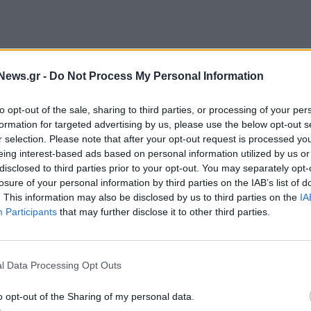
News.gr -
Do Not Process My Personal Information
to opt-out of the sale, sharing to third parties, or processing of your per
formation for targeted advertising by us, please use the below opt-out s
r selection. Please note that after your opt-out request is processed y
up CEO, με ευθύνη για τις δραστηριότητες της V+O
eing interest-based ads based on personal information utilized by us or
τερικό.
disclosed to third parties prior to your opt-out. You may separately opt-
εστικός Πρόεδρος του Διοικητικού Συμβουλίου, ενώ
losure of your personal information by third parties on the IAB’s list of
. This information may also be disclosed by us to third parties on the
IA
ate Group, αναλαμβάνει Εκτελεστικός
Participants
that may further disclose it to other third parties.
 ως Στρατηγικός Σύμβουλος της Διοικητικής Ομάδας
ας μια ομαλή μετάβαση στη νέα δομή ηγεσίας.
l Data Processing Opt Outs
ζόμενη ανάπτυξη και πρόοδο, αξιοποιώντας το βαθύ
o opt-out of the Sharing of my personal data.
δυναμισμό των στελεχών της Ομάδας. Επιπλέον,