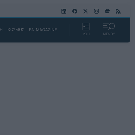
ΚΗ
ΚΟΣΜΟΣ
BN MAGAZINE
ΡΟΗ
ΜΕΝΟΥ