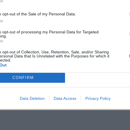
In
υτεί περαιτέρω τις δυνατότητες της SEC Newgate
αποκρίνεται δυναμικά στις συνεχώς εξελισσόμενες
o opt-out of the Sale of my Personal Data.
In
to opt-out of processing my Personal Data for Targeted
α εμπειρίας στη στρατηγική επικοινωνία και ως
ing.
In
αθοριστικό ρόλο στην ανάπτυξη της εταιρείας. Υπό
σταθερή απόδοση και διεύρυνε την παρουσία της. Ως
o opt-out of Collection, Use, Retention, Sale, and/or Sharing
ersonal Data that Is Unrelated with the Purposes for which it
πόμενη φάση ανάπτυξής της.
lected.
Out
CONFIRM
Data Deletion
Data Access
Privacy Policy