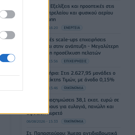
Eurobank: Εξελίξεις και προοπτικές στις
αγορές πετρελαίου και φυσικού αερίου
στην Ευρώπη
06/08/2026 - 16:20
ΕΝΕΡΓΕΙΑ
Οι ελληνικές scale-ups επιχειρήσεις
στρέφονται στην ανάπτυξη - Μεγαλύτερη
πρόκληση η προσέλκυση πελατών
06/08/2026 - 15:56
ΕΠΙΧΕΙΡΗΣΕΙΣ
Χρηματιστήριο: Στις 2.627,95 μονάδες ο
Γενικός Δείκτης Τιμών, με άνοδο 0,15%
06/08/2026 - 15:46
ΟΙΚΟΝΟΜΙΑ
ΥΠΑΑΤ: Αποζημιώσεις 38,1 εκατ. ευρώ σε
κτηνοτρόφους για ευλογιά, πανώλη και
αφθώδη πυρετό
06/08/2026 - 15:33
ΟΙΚΟΝΟΜΙΑ
Στ. Παπασταύρου: Άμεσα αντιδιαβρωτικά