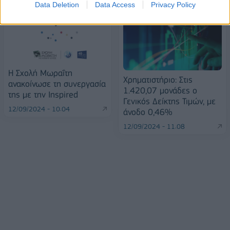
Data Deletion
Data Access
Privacy Policy
Η Σχολή Μωραΐτη
Χρηματιστήριο: Στις
ανακοίνωσε τη συνεργασία
1.420,07 μονάδες ο
της με την Inspired
Γενικός Δείκτης Τιμών, με
12/09/2024 - 10:04
άνοδο 0,46%
12/09/2024 - 11:08