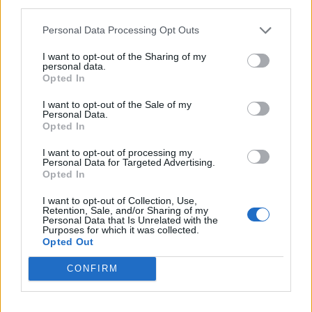
third parties.
Η συμφωνία Arval-Athlon αναδιαμορφώνει την αγορά leasing
Personal Data Processing Opt Outs
I want to opt-out of the Sharing of my
VW: Η δύσκολη εξίσωση της
Alpha Bank: Για πρώτη φορά το
personal data.
αναδιάρθρωσης
Αρχαίο Θέατρο Επιδαύρου
Opted In
άνοιξε τις πύλες του σε όλους
I want to opt-out of the Sale of my
Personal Data.
Opted In
ESG Report 2025: Πώς η ΑΒ Βασιλόπουλος μετατρέπει τη
I want to opt-out of processing my
βιωσιμότητα σε καθημερινή πράξη
Personal Data for Targeted Advertising.
Opted In
I want to opt-out of Collection, Use,
Stoiximan: «Πού ήσουν;» στις μεγάλες στιγμές του Ολυμπιακού
Retention, Sale, and/or Sharing of my
Personal Data that Is Unrelated with the
Purposes for which it was collected.
Opted Out
CONFIRM
ΠΕΡΙΣΣΌΤΕΡΑ ΣΕ ΑΥΤΉ ΤΗΝ ΚΑΤΗΓΟΡΊΑ