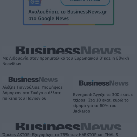
Με Λιθουανία στον προημιτελικό του Ευρωπαϊκού Β' κατ. η Εθνική
Νεανίδων
Αλέξης Γιαννούλιας: Υποψήφιος
Δήμαρχος στο Σικάγο ο άλλοτε
Evergood: Άγγιξε τα 300 εκατ. ο
παίκτης του Πανιώνιου
τζίρος- Στα 10 εκατ. ευρώ το
τίμημα για το 60% του
Jackaroo
Όμιλος AKTOR: Εξαγοράζει το 75% των ΗΛΕΚΤΩΡ και THALIS –