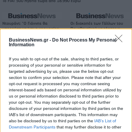
Το FIAT 500 Hybrid τώρα από 18.990 ευρώ
Ντουράντ: "Ο Γιάννης θα
Οι διακοπές των Γάλλων του
μπορούσε να 'ναι ο κορυφαίος
Παναθηναϊκού με τέσσερις
όλων"! (vid)
συμπατριώτες τους στη Μύκονο
(pic)
BusinessNews.gr -
Do Not Process My Personal
Information
If you wish to opt-out of the sale, sharing to third parties, or
Είσοδος της γαλλικής Meridiam στην ηλεκτρική διασύνδεση Ελλάδας
processing of your personal or sensitive information for
– Κύπρου
targeted advertising by us, please use the below opt-out
section to confirm your selection. Please note that after your
opt-out request is processed you may continue seeing
interest-based ads based on personal information utilized by
us or personal information disclosed to third parties prior to
Coca-Cola HBC: Άνοδος 11,4%
Cenergy Holdings: Άνοδος 45%
your opt-out. You may separately opt-out of the further
στα καθαρά κέρδη του α΄
στα καθαρά κέρδη του α΄
εξαμήνου – Στα 524,4 εκατ.
εξαμήνου, στα 138 εκατ. ευρώ
disclosure of your personal information by third parties on the
ευρώ
IAB’s list of downstream participants. This information may
also be disclosed by us to third parties on the
IAB’s List of
Downstream Participants
that may further disclose it to other