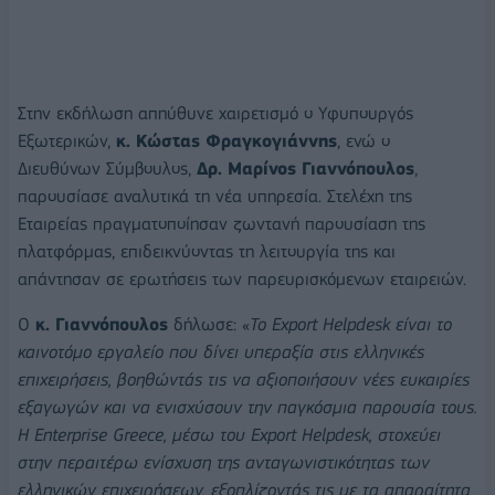
Στην εκδήλωση απηύθυνε χαιρετισμό ο Υφυπουργός
Εξωτερικών,
κ.
Κώστας Φραγκογιάννης
, ενώ ο
Διευθύνων Σύμβουλος,
Δρ. Μαρίνος Γιαννόπουλος
,
παρουσίασε αναλυτικά τη νέα υπηρεσία. Στελέχη της
Εταιρείας πραγματοποίησαν ζωντανή παρουσίαση της
πλατφόρμας, επιδεικνύοντας τη λειτουργία της και
απάντησαν σε ερωτήσεις των παρευρισκόμενων εταιρειών.
Ο
κ. Γιαννόπουλος
δήλωσε: «
Το
Export
Helpdesk
είναι το
καινοτόμο εργαλείο που δίνει υπεραξία στις ελληνικές
επιχειρήσεις, βοηθώντάς τις να αξιοποιήσουν νέες ευκαιρίες
εξαγωγών και να ενισχύσουν την παγκόσμια παρουσία τους.
Η
Enterprise
Greece
, μέσω του
Export
Helpdesk
, στοχεύει
στην περαιτέρω ενίσχυση της ανταγωνιστικότητας των
ελληνικών επιχειρήσεων, εξοπλίζοντάς τις με τα απαραίτητα