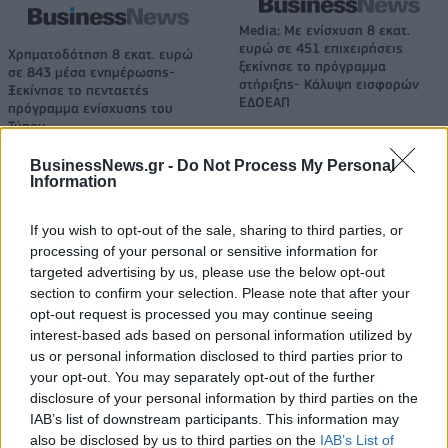
Media: Με ενίσχυση 8 εκατ.
ευρώ σε 451 επιχειρήσεις
Χρηματοδότηση 8 εκατ. ευρώ
ξεκίνησε το πρόγραμμα
σε 843 μέσα ενημέρωσης-
στήριξης- Κάλυψη εισφορών
Ξεκίνησε το πενταετές
ΕΔΟΕΑΠ
πρόγραμμα ενίσχυσης του
Τύπου
BusinessNews.gr -
Do Not Process My Personal
Information
IAB Hellas: Νέα Διοικούσα Επιτροπή και νέο Διοικητικό Συμβούλιο -
Πρόεδρος ο Γαληνός Γιαγλής
If you wish to opt-out of the sale, sharing to third parties, or
processing of your personal or sensitive information for
targeted advertising by us, please use the below opt-out
section to confirm your selection. Please note that after your
Η Toyota φέρνει νέα γενιά
Σε κινεζική… πολιορκία η
opt-out request is processed you may continue seeing
μπαταριών για τα υβριδικά της
ευρωπαϊκή
αυτοκινητοβιομηχανία
interest-based ads based on personal information utilized by
us or personal information disclosed to third parties prior to
your opt-out. You may separately opt-out of the further
disclosure of your personal information by third parties on the
Νέο Audi A2 e-tron με στόχο την κορυφή της αποδοτικότητας
IAB’s list of downstream participants. This information may
also be disclosed by us to third parties on the
IAB’s List of