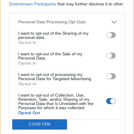
Downstream Participants
that may further disclose it to other
third parties.
Δόξα Λευκάδας: Έβδομη
Platon BC: «Στόχος μας στις
μεταγραφή ο Τζος Σάρμα (vid)
ακαδημίες να εξελίσσονται οι
Personal Data Processing Opt Outs
παίκτες»
I want to opt-out of the Sharing of my
personal data.
Opted In
ΕΛΣΤΑΤ: Στο 3,4% υποχώρησε ο πληθωρισμός τον Ιούλιο
I want to opt-out of the Sale of my
Personal Data.
Opted In
I want to opt-out of processing my
Metlen: Ρεκόρ EBITDA στο α'
Ειδικό Χωροταξικό Πλαίσιο για
Personal Data for Targeted Advertising.
εξάμηνο, στα 550 εκατ. ευρώ –
τον Τουρισμό: Στρατηγικό
Opted In
Καθαρά κέρδη 313 εκατ. ευρώ
εργαλείο για βιώσιμη
τουριστική ανάπτυξη
I want to opt-out of Collection, Use,
Retention, Sale, and/or Sharing of my
Personal Data that Is Unrelated with the
Purposes for which it was collected.
Opted Out
Η Chery επενδύει 75 εκατ. δολάρια στην KG Mobility
CONFIRM