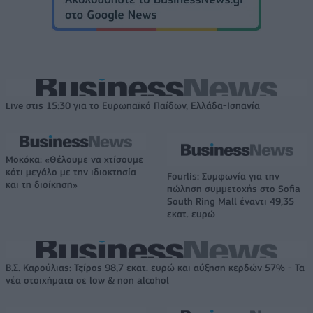
Live στις 15:30 για το Ευρωπαϊκό Παίδων, Ελλάδα-Ισπανία
Μοκόκα: «Θέλουμε να χτίσουμε
κάτι μεγάλο με την ιδιοκτησία
Fourlis: Συμφωνία για την
και τη διοίκηση»
πώληση συμμετοχής στο Sofia
South Ring Mall έναντι 49,35
εκατ. ευρώ
Β.Σ. Καρούλιας: Τζίρος 98,7 εκατ. ευρώ και αύξηση κερδών 57% - Τα
νέα στοιχήματα σε low & non alcohol