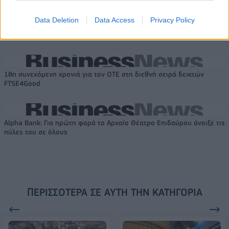
Το FIAT 500 Hybrid τώρα από
Ατρόμητος και Novibet
18.990 ευρώ
συνεχίζουν μαζί: Ανανέωση της
Data Deletion
Data Access
Privacy Policy
συνεργασίας τους μέχρι το
2028
18η συνεχόμενη χρονιά για τον ΟΤΕ στη διεθνή σειρά δεικτών
FTSE4Good
Alpha Bank: Για πρώτη φορά το Αρχαίο Θέατρο Επιδαύρου άνοιξε τις
πύλες του σε όλους
ΠΕΡΙΣΣΌΤΕΡΑ ΣΕ ΑΥΤΉ ΤΗΝ ΚΑΤΗΓΟΡΊΑ