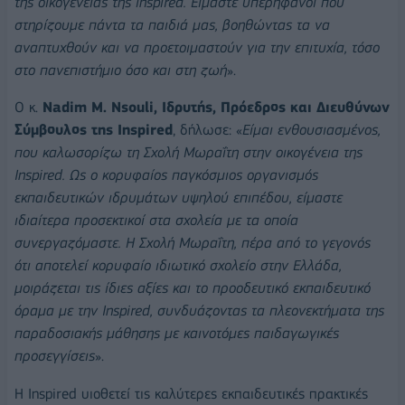
της οικογένειας της
inspired
. Είμαστε υπερήφανοι που
στηρίζουμε πάντα τα παιδιά μας, βοηθώντας τα να
αναπτυχθούν και να προετοιμαστούν για την επιτυχία, τόσο
στο πανεπιστήμιο όσο και στη ζωή
».
Ο κ.
Nadim M. Nsouli, Ιδρυτής, Πρόεδρος και Διευθύνων
Σύμβουλος της Inspired
, δήλωσε: «
Είμαι ενθουσιασμένος,
που καλωσορίζω τη Σχολή Μωραΐτη στην οικογένεια της
Inspired. Ως ο κορυφαίος παγκόσμιος οργανισμός
εκπαιδευτικών ιδρυμάτων υψηλού επιπέδου, είμαστε
ιδιαίτερα προσεκτικοί στα σχολεία με τα οποία
συνεργαζόμαστε. Η Σχολή Μωραΐτη, πέρα από το γεγονός
ότι αποτελεί κορυφαίο ιδιωτικό σχολείο στην Ελλάδα,
μοιράζεται τις ίδιες αξίες και το προοδευτικό εκπαιδευτικό
όραμα με την Inspired, συνδυάζοντας τα πλεονεκτήματα της
παραδοσιακής μάθησης με καινοτόμες παιδαγωγικές
προσεγγίσεις
».
Η Inspired υιοθετεί τις καλύτερες εκπαιδευτικές πρακτικές