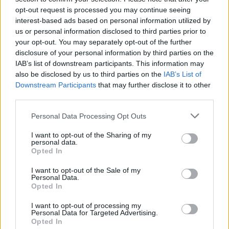
opt-out request is processed you may continue seeing
Παπουτσάνης: Καθαρά κέρδη
3,4 εκατ. ευρώ στο α΄ εξάμηνο
interest-based ads based on personal information utilized by
– Στα 40,7 εκατ. ευρώ ο τζίρος
us or personal information disclosed to third parties prior to
your opt-out. You may separately opt-out of the further
disclosure of your personal information by third parties on the
IAB’s list of downstream participants. This information may
IAB Hellas: Νέα Διοικούσα Επιτροπή και νέο Διοικητικό Συμβούλιο -
also be disclosed by us to third parties on the
IAB’s List of
Πρόεδρος ο Γαληνός Γιαγλής
Downstream Participants
that may further disclose it to other
third parties.
Personal Data Processing Opt Outs
Νέο Audi A2 e-tron με στόχο
Η Chery επενδύει 75 εκατ.
την κορυφή της
δολάρια στην KG Mobility
I want to opt-out of the Sharing of my
αποδοτικότητας
personal data.
Opted In
I want to opt-out of the Sale of my
Το FIAT 500 Hybrid τώρα από 18.990 ευρώ
Personal Data.
Opted In
I want to opt-out of processing my
Personal Data for Targeted Advertising.
Στη Μέλμπουρν Γιουνάιτεντ ο
«Διαπραγματεύεται με τη
Opted In
Κόουλ Άντονι!
Τζιρόνα ο Μακ ΜακΚλάνγκ»