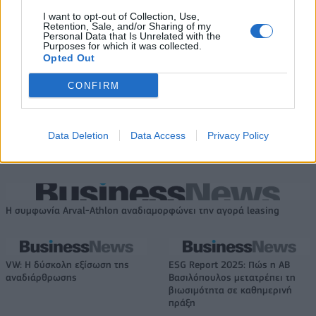
I want to opt-out of Collection, Use,
Retention, Sale, and/or Sharing of my
Personal Data that Is Unrelated with the
Purposes for which it was collected.
Όμιλος ΑΒΑΞ: Αναλαμβάνει την κατασκευή σταθμού
Opted Out
ηλεκτροπαραγωγής 800 MW στη Λάρισα
CONFIRM
GO Delivery: Άλμα 74,7% στον
Έναρξη αιτήσεων για το
Data Deletion
Data Access
Privacy Policy
τζίρο, κέρδη 5,9 εκατ. ευρώ και
Πρόγραμμα «Τουρισμός για
μέρισμα 5 εκατ. ευρώ
Όλους 2026-2027»
Η συμφωνία Arval-Athlon αναδιαμορφώνει την αγορά leasing
VW: Η δύσκολη εξίσωση της
ESG Report 2025: Πώς η ΑΒ
αναδιάρθρωσης
Βασιλόπουλος μετατρέπει τη
βιωσιμότητα σε καθημερινή
πράξη