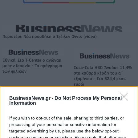
Περιστέρι: Νέα προσθήκη ο Τζέιλεν Φιντς (video)
Εθνική: Στο T-Center ο αγώνας
με την Ισπανία - Το πρόγραμμα
Coca-Cola HBC: Άνοδος 11,4%
των φιλικών
στα καθαρά κέρδη του α΄
εξαμήνου – Στα 524,4 εκατ.
ευρώ
BusinessNews.gr -
Do Not Process My Personal
Information
Cenergy Holdings: Άνοδος 45% στα καθαρά κέρδη του α΄ εξαμήνου,
στα 138 εκατ. ευρώ
If you wish to opt-out of the sale, sharing to third parties, or
processing of your personal or sensitive information for
targeted advertising by us, please use the below opt-out
TV: Η σκακιέρα της νέας σεζόν
section to confirm your selection. Please note that after your