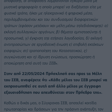
απόφασης, οι αποφάσεις λαμβάνονται έγκυρα μόνο με
μυστική ψηφοφορία η οποία μπορεί να διεξάγεται είτε με
φυσικό τρόπο, ή/και με ηλεκτρονικό ή ψηφιακό μέσο,
περιλαμβανομένου και του συνδυασμού διαφορετικών
τρόπων (εφόσον μετέχουν και μέλη μέσω τηλεδιάσκεψης): α)
εκλογή συλλογικών οργάνων, β) θέματα εμπιστοσύνης ή
προσωπικά, γ) έγκριση της ετήσιας λογοδοσίας, δ) εκλογή
αντιπροσώπων σε εργοδοτική ένωση ε) επιβολή εκτάκτων
εισφορών, στ) τροποποίηση του Καταστατικού, ζ)
συγχώνευση και η) ίδρυση ενώσεως, προσχώρηση ή
αποχώρηση από αυτή του ΣΕΒ»
.
Στην από 22/05/2024 Πρόσκλησή σας προς τα Μέλη
του ΣΕΒ, αναφέρετε ότι «Κάθε μέλος του ΣΕΒ μπορεί να
εκπροσωπηθεί σε αυτή από άλλο μέλος με έγγραφη
εξουσιοδότηση που απευθύνεται στον Πρόεδρο της».
Καθώς ο δικός μας, ο Σύγχρονος ΣΕΒ, αποτελεί κοιτίδα
πρωτοπορίας και δράσεων για την πράσινη ανάπτυξη, τον