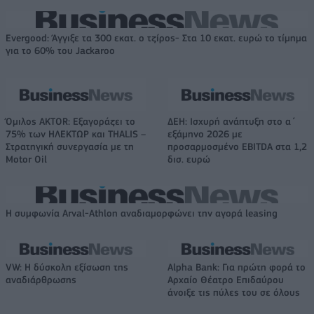
Evergood: Άγγιξε τα 300 εκατ. ο τζίρος- Στα 10 εκατ. ευρώ το τίμημα
για το 60% του Jackaroo
Όμιλος AKTOR: Εξαγοράζει το
ΔΕΗ: Ισχυρή ανάπτυξη στο α΄
75% των ΗΛΕΚΤΩΡ και THALIS –
εξάμηνο 2026 με
Στρατηγική συνεργασία με τη
προσαρμοσμένο EBITDA στα 1,2
Motor Oil
δισ. ευρώ
Η συμφωνία Arval-Athlon αναδιαμορφώνει την αγορά leasing
VW: Η δύσκολη εξίσωση της
Alpha Bank: Για πρώτη φορά το
αναδιάρθρωσης
Αρχαίο Θέατρο Επιδαύρου
άνοιξε τις πύλες του σε όλους