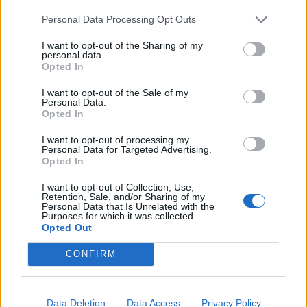
Personal Data Processing Opt Outs
I want to opt-out of the Sharing of my
personal data.
Πήρε τον Αλέρικ Φρίμαν ο Βίκος Ιωαννίνων
Opted In
I want to opt-out of the Sale of my
Personal Data.
Στους Ντένβερ Νάγκετς ο Λόνι
Opted In
Γουόκερ
Metlen: Ρεκόρ EBITDA στο α'
I want to opt-out of processing my
εξάμηνο, στα 550 εκατ. ευρώ –
Personal Data for Targeted Advertising.
Καθαρά κέρδη 313 εκατ. ευρώ.
Opted In
I want to opt-out of Collection, Use,
Retention, Sale, and/or Sharing of my
Personal Data that Is Unrelated with the
HELLENiQ ENERGY: Κέρδη 393 εκατ. ευρώ στο α' εξάμηνο – Στα 734
Purposes for which it was collected.
εκατ. ευρώ τα EBITDA
Opted Out
CONFIRM
TV: Η σκακιέρα της νέας σεζόν
Viohalco: Αυξημένος κατά 14%
ο τζίρος στο α' εξάμηνο, στα 4,3
Data Deletion
Data Access
Privacy Policy