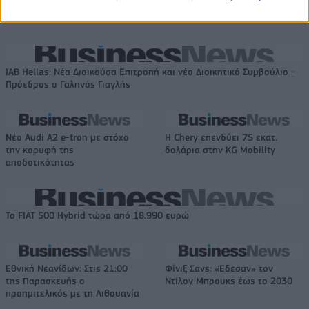
δισ. ευρώ – Στα 446 εκατ. ευρώ
τα EBITDA
IAB Hellas: Νέα Διοικούσα Επιτροπή και νέο Διοικητικό Συμβούλιο -
Πρόεδρος ο Γαληνός Γιαγλής
Νέο Audi A2 e-tron με στόχο
Η Chery επενδύει 75 εκατ.
την κορυφή της
δολάρια στην KG Mobility
αποδοτικότητας
Το FIAT 500 Hybrid τώρα από 18.990 ευρώ
Εθνική Νεανίδων: Στις 21:00
Φίνιξ Σανς: «Έδεσαν» τον
της Παρασκευής ο
Ντίλον Μπρουκς έως το 2030
προημιτελικός με τη Λιθουανία