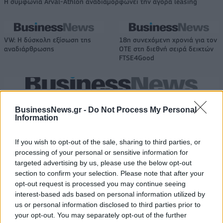
Η συμφωνία Arval-Athlon αναδιαμορφώνει την αγορά leasing
VW: Η δύσκολη εξίσωση της
18η συνεχόμενη χρονιά για τον
αναδιάρθρωσης
ΟΤΕ στη διεθνή σειρά δεικτών
FTSE4Good
Alpha Bank: Για πρώτη φορά το Αρχαίο Θέατρο Επιδαύρου άνοιξε τις
πύλες του σε όλους
BusinessNews.gr -
Do Not Process My Personal
Information
If you wish to opt-out of the sale, sharing to third parties, or
ESG Report 2025: Πώς η ΑΒ Βασιλόπουλος μετατρέπει τη
βιωσιμότητα σε καθημερινή πράξη
processing of your personal or sensitive information for
targeted advertising by us, please use the below opt-out
section to confirm your selection. Please note that after your
opt-out request is processed you may continue seeing
interest-based ads based on personal information utilized by
us or personal information disclosed to third parties prior to
ΠΕΡΙΣΣΌΤΕΡΑ ΣΕ ΑΥΤΉ ΤΗΝ ΚΑΤΗΓΟΡΊΑ
your opt-out. You may separately opt-out of the further