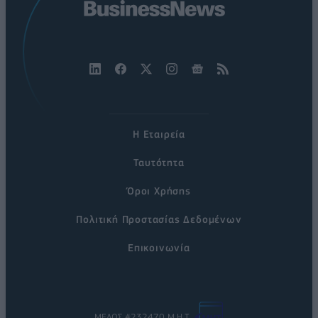
Η Εταιρεία
Ταυτότητα
Όροι Χρήσης
Πολιτική Προστασίας Δεδομένων
Επικοινωνία
ΜΕΛΟΣ #232470 Μ.Η.Τ.