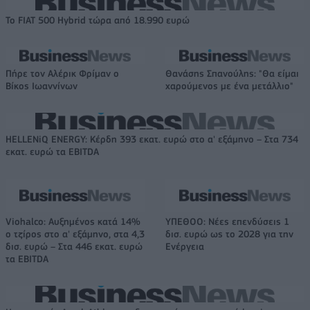
Το FIAT 500 Hybrid τώρα από 18.990 ευρώ
Πήρε τον Αλέρικ Φρίμαν ο
Θανάσης Σπανούλης: "Θα είμαι
Βίκος Ιωαννίνων
χαρούμενος με ένα μετάλλιο"
HELLENiQ ENERGY: Κέρδη 393 εκατ. ευρώ στο α' εξάμηνο – Στα 734
εκατ. ευρώ τα EBITDA
Viohalco: Αυξημένος κατά 14%
ΥΠΕΘΟΟ: Νέες επενδύσεις 1
ο τζίρος στο α' εξάμηνο, στα 4,3
δισ. ευρώ ως το 2028 για την
δισ. ευρώ – Στα 446 εκατ. ευρώ
Ενέργεια
τα EBITDA