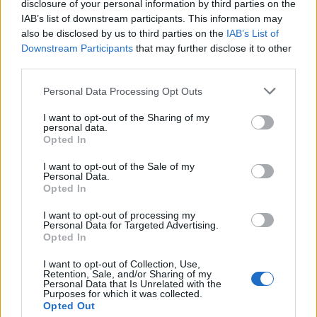
disclosure of your personal information by third parties on the
IAB’s list of downstream participants. This information may
also be disclosed by us to third parties on the
IAB’s List of
Downstream Participants
that may further disclose it to other
third parties.
Personal Data Processing Opt Outs
LAMDA Development για
I want to opt-out of the Sharing of my
Ελληνικό: 30 γερανοί στο
personal data.
Lamda: Συμφωνία με
Opted In
εργοτάξιο δουλεύουν
Κωστέα - Γείτονα για
καθημερινά - Η πορεία
ανάπτυξη και λειτουργία
I want to opt-out of the Sale of my
των έργων
Personal Data.
εκπαιδευτικού ιδρύματος
Opted In
05/06/2024 - 07:40
στο Ελληνικό
I want to opt-out of processing my
16/05/2024 - 10:28
Personal Data for Targeted Advertising.
Opted In
I want to opt-out of Collection, Use,
Retention, Sale, and/or Sharing of my
Personal Data that Is Unrelated with the
Purposes for which it was collected.
Opted Out