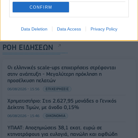
CONFIRM
Data Deletion
Data Access
Privacy Policy
ΡΟΗ ΕΙΔΗΣΕΩΝ
Οι ελληνικές scale-ups επιχειρήσεις στρέφονται
στην ανάπτυξη - Μεγαλύτερη πρόκληση η
προσέλκυση πελατών
06/08/2026 - 15:56
ΕΠΙΧΕΙΡΗΣΕΙΣ
Χρηματιστήριο: Στις 2.627,95 μονάδες ο Γενικός
Δείκτης Τιμών, με άνοδο 0,15%
06/08/2026 - 15:46
ΟΙΚΟΝΟΜΙΑ
ΥΠΑΑΤ: Αποζημιώσεις 38,1 εκατ. ευρώ σε
κτηνοτρόφους για ευλογιά, πανώλη και αφθώδη