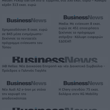
Metlen: Ρεκόρ EBITDA στο α' εξάμηνο, στα 550 εκατ. ευρώ – Καθαρά
κέρδη 313 εκατ. ευρώ
Media: Με ενίσχυση 8 εκατ.
ευρώ σε 451 επιχειρήσεις
Χρηματοδότηση 8 εκατ. ευρώ
ξεκίνησε το πρόγραμμα
σε 843 μέσα ενημέρωσης-
στήριξης- Κάλυψη εισφορών
Ξεκίνησε το πενταετές
ΕΔΟΕΑΠ
πρόγραμμα ενίσχυσης του
Τύπου
IAB Hellas: Νέα Διοικούσα Επιτροπή και νέο Διοικητικό Συμβούλιο -
Πρόεδρος ο Γαληνός Γιαγλής
Νέο Audi A2 e-tron με στόχο
Η Chery επενδύει 75 εκατ.
την κορυφή της
δολάρια στην KG Mobility
αποδοτικότητας