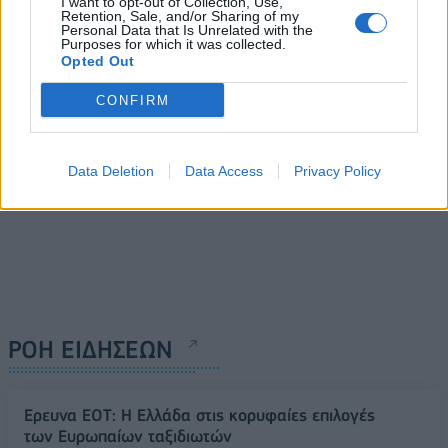
I want to opt-out of Collection, Use,
το πράσινο κτίριο του ΤΕΕ
15/05/2024 - 10:01
Retention, Sale, and/or Sharing of my
στο Μαρούσι
Personal Data that Is Unrelated with the
Purposes for which it was collected.
14/05/2024 - 19:28
Opted Out
CONFIRM
Data Deletion
Data Access
Privacy Policy
ΡΟΗ ΕΙΔΗΣΕΩΝ
Έρευνα ΕΟΤ: Η Ελλάδα στις κορυφαίες επιλογές
των Ευρωπαίων ταξιδιωτών