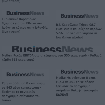
(live stream)
Ευρωπαϊκό Κορασίδων:
Τζάμπολ για την Εθνική στα
Β.Σ. Καρούλιας: Τζίρος 98,7
Ιωάννινα κόντρα στην Ιρλανδία
εκατ. ευρώ και αύξηση κερδών
(live stream)
57% - Τα νέα στοιχήματα σε
low & non alcohol
Metlen: Ρεκόρ EBITDA στο α' εξάμηνο, στα 550 εκατ. ευρώ – Καθαρά
κέρδη 313 εκατ. ευρώ
Media: Με ενίσχυση 8 εκατ.
ευρώ σε 451 επιχειρήσεις
Χρηματοδότηση 8 εκατ. ευρώ
ξεκίνησε το πρόγραμμα
σε 843 μέσα ενημέρωσης-
στήριξης- Κάλυψη εισφορών
Ξεκίνησε το πενταετές
ΕΔΟΕΑΠ
πρόγραμμα ενίσχυσης του
Τύπου