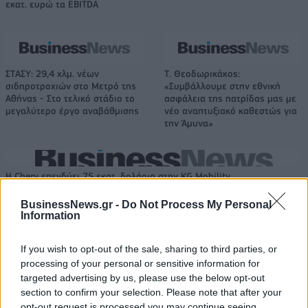
εκατ. ευρώ τα EBITDA
ΣΤΑΣΥ: 29,4 χλμ. νέων
Τ. Θεοδωρικάκος:
σιδηροτροχιών στο Μετρό της
«Συμβάλλουμε στην εθνική
Αθήνας - Στο τελικό στάδιο το
ασφάλεια της πατρίδας μας με
μεγαλύτερο έργο αναβάθμισης
νέο αναπτυξιακό καθεστώς για
την Άμυνα»
Η Chery επενδύει 75 εκατ. δολάρια στην KG Mobility
BusinessNews.gr -
Do Not Process My Personal
Information
Το FIAT 500 Hybrid τώρα από
18η συνεχόμενη χρονιά για τον
18.990 ευρώ
ΟΤΕ στη διεθνή σειρά δεικτών
If you wish to opt-out of the sale, sharing to third parties, or
FTSE4Good
processing of your personal or sensitive information for
targeted advertising by us, please use the below opt-out
section to confirm your selection. Please note that after your
Alpha Bank: Για πρώτη φορά το Αρχαίο Θέατρο Επιδαύρου άνοιξε τις
opt-out request is processed you may continue seeing