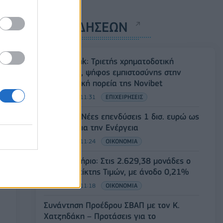
ΡΟΗ ΕΙΔΗΣΕΩΝ
Alpha Bank: Τριετής χρηματοδοτική
συμφωνία, ψήφος εμπιστοσύνης στην
αναπτυξιακή πορεία της Novibet
06/08/2026 - 11:31
ΕΠΙΧΕΙΡΗΣΕΙΣ
ΥΠΕΘΟΟ: Νέες επενδύσεις 1 δισ. ευρώ ως
το 2028 για την Ενέργεια
06/08/2026 - 11:24
ΟΙΚΟΝΟΜΙΑ
Χρηματιστήριο: Στις 2.629,38 μονάδες ο
Γενικός Δείκτης Τιμών, με άνοδο 0,21%
06/08/2026 - 11:18
ΟΙΚΟΝΟΜΙΑ
Συνάντηση Προέδρου ΣΒΑΠ με τον Κ.
Χατζηδάκη – Προτάσεις για το