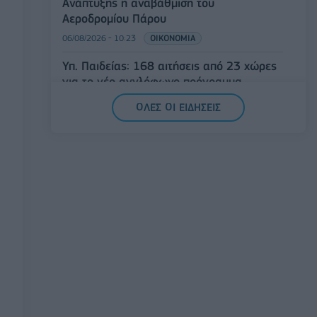
Ανάπτυξης η αναβάθμιση του
Αεροδρομίου Πάρου
06/08/2026 - 10:23
ΟΙΚΟΝΟΜΙΑ
Υπ. Παιδείας: 168 αιτήσεις από 23 χώρες
για το νέο αγγλόφωνο πρόγραμμα
Ιατρικής του Πανεπιστημίου Πατρών
ΟΛΕΣ ΟΙ ΕΙΔΗΣΕΙΣ
06/08/2026 - 10:08
ΕΛΛΑΔΑ
Συνάντηση συνεργασίας Ε.Β.Ε.Π. με τον
υπουργό Ανάπτυξης ενόψει ΔΕΘ
06/08/2026 - 09:52
ΟΙΚΟΝΟΜΙΑ