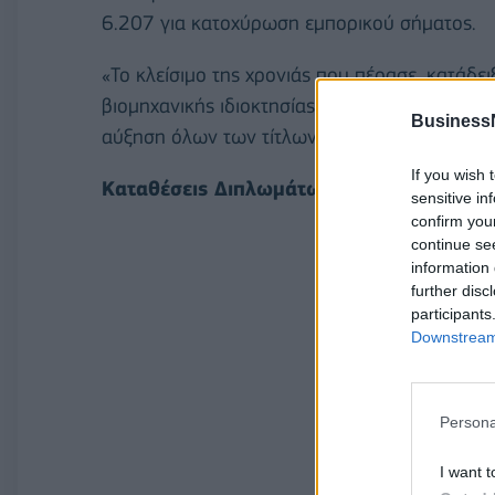
6.207 για κατοχύρωση εμπορικού σήματος.
«Το κλείσιμο της χρονιάς που πέρασε, κατάδε
βιομηχανικής ιδιοκτησίας κάτω από την ίδια 
Business
αύξηση όλων των τίτλων προστασίας που παρέ
If you wish 
Καταθέσεις Διπλωμάτων Ευρεσιτεχνίας 
sensitive in
confirm you
continue se
information 
further disc
participants
Downstream 
Persona
I want t