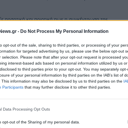
ιξε ποσοτικά και ποιοτικά πως η συγκέντρωση της
στέγη και στη χώρα μας συνηγορεί στη σημαντική
News.gr -
Do Not Process My Personal Information
χονται από τον ΟΒΙ» αναφέρει η ίδια ανακοίνωση.
to opt-out of the sale, sharing to third parties, or processing of your per
2023
formation for targeted advertising by us, please use the below opt-out s
r selection. Please note that after your opt-out request is processed y
eing interest-based ads based on personal information utilized by us or
disclosed to third parties prior to your opt-out. You may separately opt-
losure of your personal information by third parties on the IAB’s list of
. This information may also be disclosed by us to third parties on the
IA
Participants
that may further disclose it to other third parties.
l Data Processing Opt Outs
o opt-out of the Sharing of my personal data.