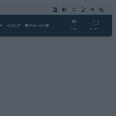
ΚΗ
ΚΟΣΜΟΣ
BN MAGAZINE
ΡΟΗ
ΜΕΝΟΥ