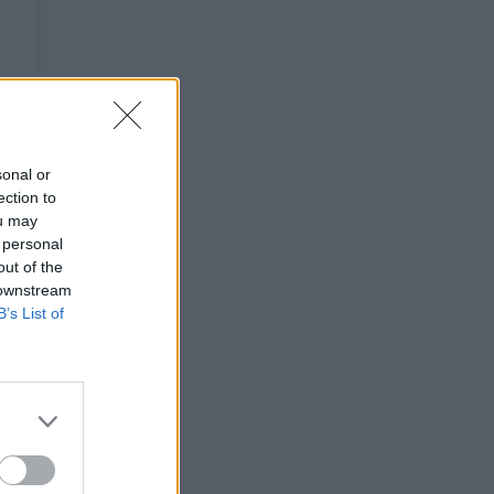
sonal or
ection to
ou may
 personal
out of the
 downstream
B’s List of