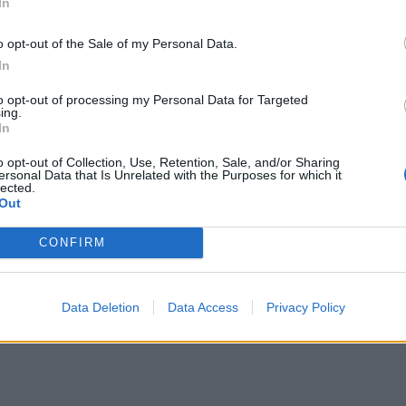
In
o opt-out of the Sale of my Personal Data.
των Ευρεσιτεχνίας (ΔΕ) καταλαμβάνει με διαφορά ο
In
όλου των αιτήσεων για ΔΕ.
to opt-out of processing my Personal Data for Targeted
ing.
In
υσιώνουν τις νέες ιδέες τους σε ευρεσιτεχνίες και
στην πρόοδο και την ανάπτυξη, με το άυλο
o opt-out of Collection, Use, Retention, Sale, and/or Sharing
ersonal Data that Is Unrelated with the Purposes for which it
στασίας τους να αποτελεί προστιθέμενη αξία,
lected.
Out
ούς φορείς, τις επιχειρήσεις» όπως υπογραμμίζεται
CONFIRM
ωμάτων ευρεσιτεχνίας από Ελληνικά Πανεπιστήμια και
 ανοδική τάση την τελευταία 5ετία. Συγκεκριμένα:
Data Deletion
Data Access
Privacy Policy