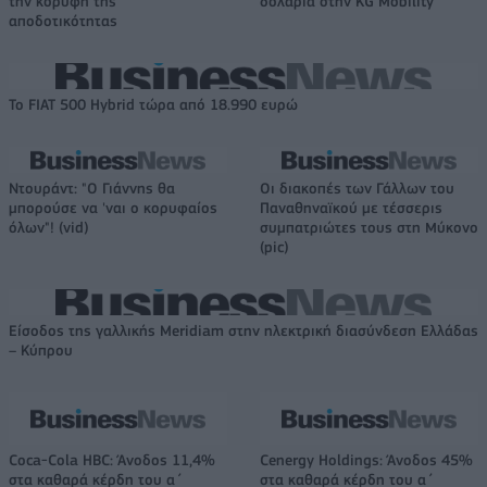
την κορυφή της
δολάρια στην KG Mobility
αποδοτικότητας
Το FIAT 500 Hybrid τώρα από 18.990 ευρώ
Ντουράντ: "Ο Γιάννης θα
Οι διακοπές των Γάλλων του
μπορούσε να 'ναι ο κορυφαίος
Παναθηναϊκού με τέσσερις
όλων"! (vid)
συμπατριώτες τους στη Μύκονο
(pic)
Είσοδος της γαλλικής Meridiam στην ηλεκτρική διασύνδεση Ελλάδας
– Κύπρου
Coca-Cola HBC: Άνοδος 11,4%
Cenergy Holdings: Άνοδος 45%
στα καθαρά κέρδη του α΄
στα καθαρά κέρδη του α΄