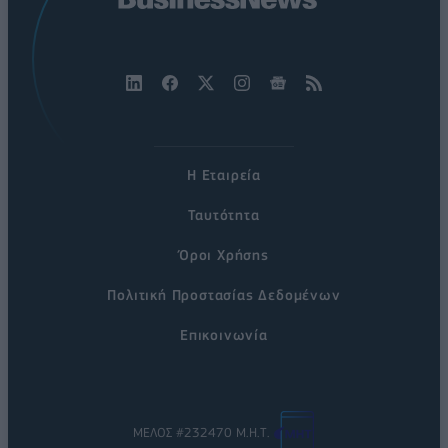
Η Εταιρεία
Ταυτότητα
Όροι Χρήσης
Πολιτική Προστασίας Δεδομένων
Επικοινωνία
ΜΕΛΟΣ #232470 Μ.Η.Τ.