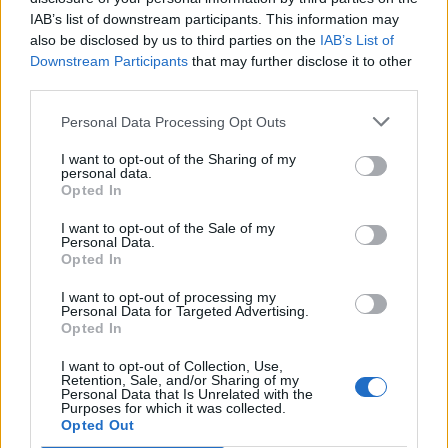
IAB’s list of downstream participants. This information may
also be disclosed by us to third parties on the
IAB’s List of
ΠΕΡΙΣΣΌΤΕΡΑ ΣΕ ΑΥΤΉ ΤΗΝ ΚΑΤΗΓΟΡΊΑ
Downstream Participants
that may further disclose it to other
third parties.
Personal Data Processing Opt Outs
I want to opt-out of the Sharing of my
personal data.
Opted In
I want to opt-out of the Sale of my
Σε αναστολή λειτουργίας
ΑΔΜΗΕ: Σε λειτουργία η
Personal Data.
Opted In
των επιχειρήσεων στις
αναβαθμισμένη ηλεκτρική
ΒΙΠΕ Βόλου -
διασύνδεση Κυλλήνης -
I want to opt-out of processing my
Ασπρόπυργου
Ζακύνθου
Personal Data for Targeted Advertising.
Opted In
28/07/2023 - 10:56
28/07/2023 - 12:34
I want to opt-out of Collection, Use,
Retention, Sale, and/or Sharing of my
Personal Data that Is Unrelated with the
Purposes for which it was collected.
Opted Out