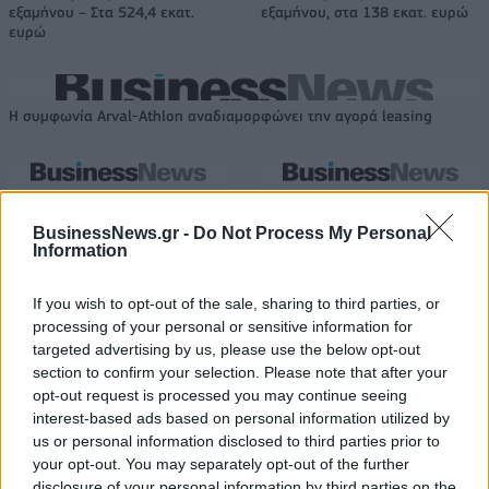
εξαμήνου – Στα 524,4 εκατ.
εξαμήνου, στα 138 εκατ. ευρώ
ευρώ
Η συμφωνία Arval-Athlon αναδιαμορφώνει την αγορά leasing
VW: Η δύσκολη εξίσωση της
Alpha Bank: Για πρώτη φορά το
αναδιάρθρωσης
Αρχαίο Θέατρο Επιδαύρου
BusinessNews.gr -
Do Not Process My Personal
άνοιξε τις πύλες του σε όλους
Information
If you wish to opt-out of the sale, sharing to third parties, or
ESG Report 2025: Πώς η ΑΒ Βασιλόπουλος μετατρέπει τη
processing of your personal or sensitive information for
βιωσιμότητα σε καθημερινή πράξη
targeted advertising by us, please use the below opt-out
section to confirm your selection. Please note that after your
opt-out request is processed you may continue seeing
interest-based ads based on personal information utilized by
Stoiximan: «Πού ήσουν;» στις μεγάλες στιγμές του Ολυμπιακού
us or personal information disclosed to third parties prior to
your opt-out. You may separately opt-out of the further
disclosure of your personal information by third parties on the