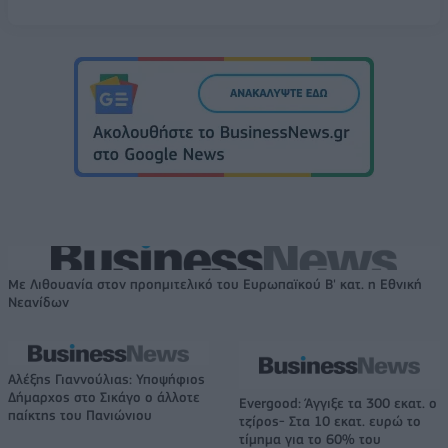
Με Λιθουανία στον προημιτελικό του Ευρωπαϊκού Β' κατ. η Εθνική
Νεανίδων
Αλέξης Γιαννούλιας: Υποψήφιος
Δήμαρχος στο Σικάγο ο άλλοτε
Evergood: Άγγιξε τα 300 εκατ. ο
παίκτης του Πανιώνιου
τζίρος- Στα 10 εκατ. ευρώ το
τίμημα για το 60% του