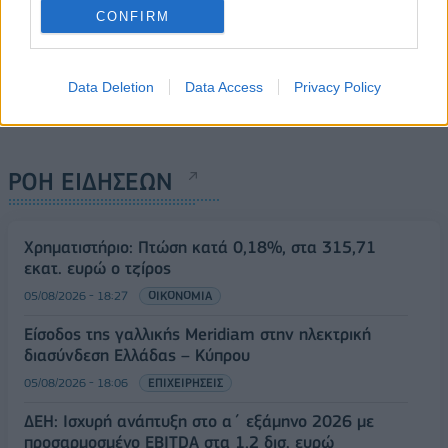
CONFIRM
Data Deletion
Data Access
Privacy Policy
ΡΟΗ ΕΙΔΗΣΕΩΝ
Χρηματιστήριο: Πτώση κατά 0,18%, στα 315,71
εκατ. ευρώ ο τζίρος
05/08/2026 - 18:27
ΟΙΚΟΝΟΜΙΑ
Είσοδος της γαλλικής Meridiam στην ηλεκτρική
διασύνδεση Ελλάδας – Κύπρου
05/08/2026 - 18:06
ΕΠΙΧΕΙΡΗΣΕΙΣ
ΔΕΗ: Ισχυρή ανάπτυξη στο α΄ εξάμηνο 2026 με
προσαρμοσμένο EBITDA στα 1,2 δισ. ευρώ