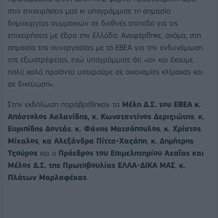
στις επιχειρήσεις μας κι υπογράμμισε τη σημασία
δημιουργίας συμμαχιών σε διεθνές επίπεδο για τις
επιχειρήσεις με έδρα την Ελλάδα. Αναφέρθηκε, ακόμα, στη
σημασία της συνεργασίας με το ΕΒΕΑ για την ενδυνάμωση
της εξωστρέφειας, ενώ υπογράμμισε ότι «αν και έχουμε
πολύ καλά προϊόντα υστερούμε σε οικονομίες κλίμακας και
σε δικτύωση».
Στην εκδήλωση παραβρέθηκαν τα
Μέλη Δ.Σ. του ΕΒΕΑ
κ.
Απόστολος Ασλανίδης,
κ. Κωνσταντίνος Δεριζιώτης
,
κ.
Ευριπίδης Δοντάς
,
κ. Φάνης Ματσόπουλος
,
κ. Χρίστος
Μίχαλος
,
κα Αλεξάνδρα Πίττα-Χαζάπη
,
κ. Δημήτρης
Τζούρος
και ο
Πρόεδρος του Επιμελητηρίου Αχαΐας και
Μέλος Δ.Σ. της Πρωτοβουλίας ΕΛΛΑ-ΔΙΚΑ ΜΑΣ
,
κ.
Πλάτων Μαρλαφέκας
.