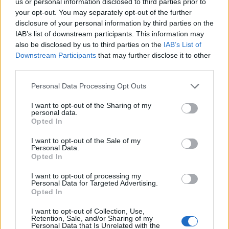
us or personal information disclosed to third parties prior to
Όμιλος ΔΕΗ: Νέα συμφωνία για
Τουρισμός για Όλους: Kατάθεση
your opt-out. You may separately opt-out of the further
χαρτοφυλάκιο έργων ΑΠΕ άνω
αιτήσεων ανεξάρτητα από το
disclosure of your personal information by third parties on the
των 2 GW σε Πολωνία και
τελευταίο ψηφίο του ΑΦΜ
IAB’s list of downstream participants. This information may
Ουγγαρία
also be disclosed by us to third parties on the
IAB’s List of
Downstream Participants
that may further disclose it to other
third parties.
Νέο Audi A2 e-tron με στόχο την κορυφή της αποδοτικότητας
Personal Data Processing Opt Outs
I want to opt-out of the Sharing of my
personal data.
Η Chery επενδύει 75 εκατ.
Ατρόμητος και Novibet
Opted In
δολάρια στην KG Mobility
συνεχίζουν μαζί: Ανανέωση της
συνεργασίας τους μέχρι το
I want to opt-out of the Sale of my
2028
Personal Data.
Opted In
I want to opt-out of processing my
Personal Data for Targeted Advertising.
18η συνεχόμενη χρονιά για τον ΟΤΕ στη διεθνή σειρά δεικτών
Opted In
FTSE4Good
I want to opt-out of Collection, Use,
Retention, Sale, and/or Sharing of my
Personal Data that Is Unrelated with the