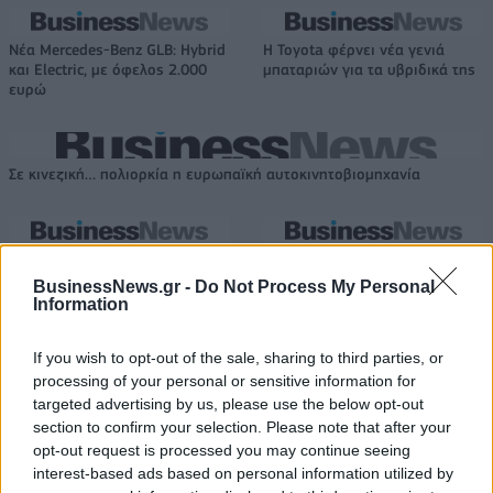
Νέα Mercedes-Benz GLB: Hybrid
Η Toyota φέρνει νέα γενιά
και Electric, με όφελος 2.000
μπαταριών για τα υβριδικά της
ευρώ
Σε κινεζική… πολιορκία η ευρωπαϊκή αυτοκινητοβιομηχανία
ΠΑΟΚ: Με τον Μάρκους Φόστερ
Εθνική Κορασίδων: Κόντρα στη
ολοκληρώθηκαν οι αφίξεις - Οι
Νορβηγία για την πρόκριση
BusinessNews.gr -
Do Not Process My Personal
δηλώσεις του (vid & pics)
στον τελικό (live stream)
Information
If you wish to opt-out of the sale, sharing to third parties, or
processing of your personal or sensitive information for
Ταχύτερα και αυστηρότερα: Το νέο ψηφιακό καθεστώς της ΑΑΔΕ για
τα ανασφάλιστα οχήματα
targeted advertising by us, please use the below opt-out
section to confirm your selection. Please note that after your
opt-out request is processed you may continue seeing
interest-based ads based on personal information utilized by