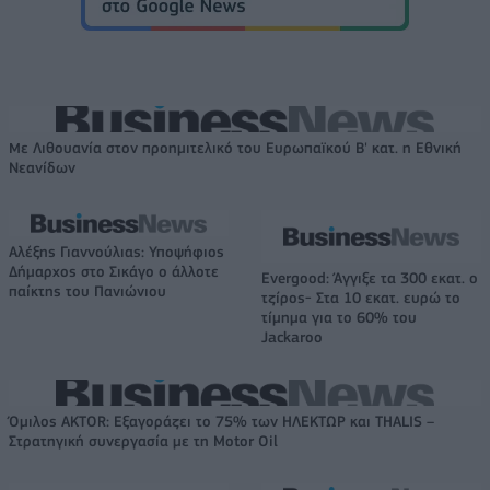
Με Λιθουανία στον προημιτελικό του Ευρωπαϊκού Β' κατ. η Εθνική
Νεανίδων
Αλέξης Γιαννούλιας: Υποψήφιος
Δήμαρχος στο Σικάγο ο άλλοτε
Evergood: Άγγιξε τα 300 εκατ. ο
παίκτης του Πανιώνιου
τζίρος- Στα 10 εκατ. ευρώ το
τίμημα για το 60% του
Jackaroo
Όμιλος AKTOR: Εξαγοράζει το 75% των ΗΛΕΚΤΩΡ και THALIS –
Στρατηγική συνεργασία με τη Motor Oil