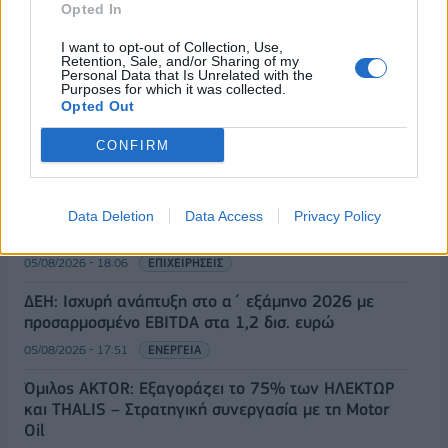
Opted In
I want to opt-out of Collection, Use,
ΡΟΗ ΕΙΔΗΣΕΩΝ
Retention, Sale, and/or Sharing of my
Personal Data that Is Unrelated with the
Purposes for which it was collected.
Opted Out
Χρηματιστήριο: Πτώση κατά 0,18%, στα 315,71
CONFIRM
εκατ. ευρώ ο τζίρος
05/08/2026 - 18:27
ΟΙΚΟΝΟΜΙΑ
Είσοδος της γαλλικής Meridiam στην ηλεκτρική
Data Deletion
Data Access
Privacy Policy
διασύνδεση Ελλάδας – Κύπρου
05/08/2026 - 18:06
ΕΠΙΧΕΙΡΗΣΕΙΣ
ΔΕΗ: Ισχυρή ανάπτυξη στο α΄ εξάμηνο 2026 με
προσαρμοσμένο EBITDA στα 1,2 δισ. ευρώ
05/08/2026 - 17:51
ΕΝΕΡΓΕΙΑ
Όμιλος AKTOR: Εξαγοράζει το 75% των ΗΛΕΚΤΩΡ
και THALIS – Στρατηγική συνεργασία με τη Motor
Oil