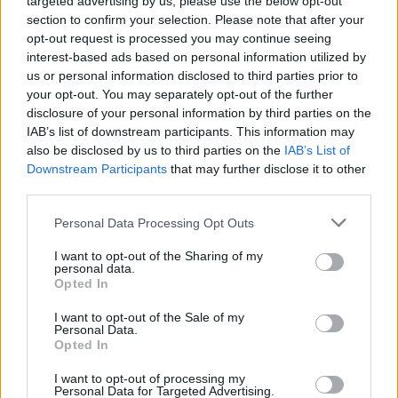
targeted advertising by us, please use the below opt-out
section to confirm your selection. Please note that after your
opt-out request is processed you may continue seeing
interest-based ads based on personal information utilized by
us or personal information disclosed to third parties prior to
Papoutsanis: Ολική
your opt-out. You may separately opt-out of the further
Rolco: Συμμετείχε στο
επαναφορά με αύξηση
disclosure of your personal information by third parties on the
συνέδριο Sustainable
195% στα ξενοδοχειακά
IAB’s list of downstream participants. This information may
Home Care Products
και η νέα αγορά μέσω του
also be disclosed by us to third parties on the
IAB’s List of
«Αρκάδι»
Downstream Participants
that may further disclose it to other
09/11/2022 - 18:43
third parties.
10/11/2022 - 08:12
Personal Data Processing Opt Outs
I want to opt-out of the Sharing of my
personal data.
Opted In
I want to opt-out of the Sale of my
Personal Data.
Opted In
I want to opt-out of processing my
Personal Data for Targeted Advertising.