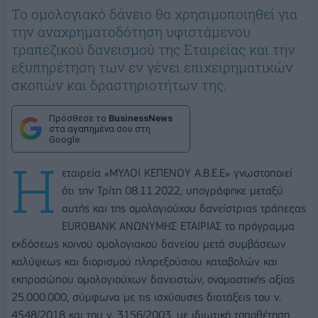
Το ομολογιακό δάνειο θα χρησιμοποιηθεί για
την αναχρηματοδότηση υφιστάμενου
τραπεζικού δανεισμού της Εταιρείας και την
εξυπηρέτηση των εν γένει επιχειρηματικών
σκοπών και δραστηριοτήτων της.
Πρόσθεσε το
BusinessNews
στα αγαπημένα σου στη
Google
Η
εταιρεία «ΜΥΛΟΙ ΚΕΠΕΝΟΥ Α.Β.Ε.Ε» γνωστοποιεί
ότι την Τρίτη 08.11.2022, υπογράφηκε μεταξύ
αυτής και της ομολογιούχου δανείστριας τράπεζας
EUROBANK ΑΝΩΝΥΜΗΣ ΕΤΑΙΡΙΑΣ το πρόγραμμα
εκδόσεως κοινού ομολογιακού δανείου μετά συμβάσεων
καλύψεως και διορισμού πληρεξούσιου καταβολών και
εκπροσώπου ομολογιούχων δανειστών, ονομαστικής αξίας
25.000.000, σύμφωνα με τις ισχύουσες διατάξεις του ν.
4548/2018 και του ν. 3156/2003, με ιδιωτική τοποθέτηση.