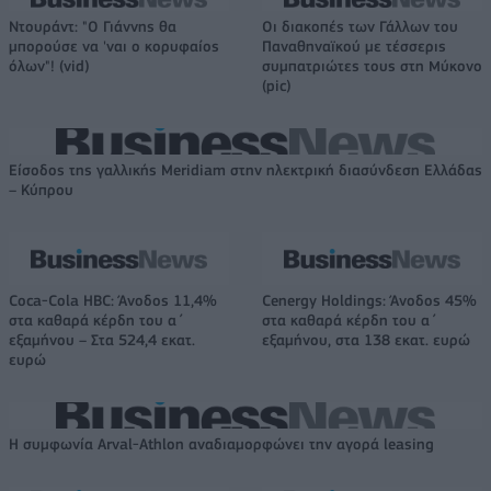
Ντουράντ: "Ο Γιάννης θα
Οι διακοπές των Γάλλων του
μπορούσε να 'ναι ο κορυφαίος
Παναθηναϊκού με τέσσερις
όλων"! (vid)
συμπατριώτες τους στη Μύκονο
(pic)
Είσοδος της γαλλικής Meridiam στην ηλεκτρική διασύνδεση Ελλάδας
– Κύπρου
Coca-Cola HBC: Άνοδος 11,4%
Cenergy Holdings: Άνοδος 45%
στα καθαρά κέρδη του α΄
στα καθαρά κέρδη του α΄
εξαμήνου – Στα 524,4 εκατ.
εξαμήνου, στα 138 εκατ. ευρώ
ευρώ
Η συμφωνία Arval-Athlon αναδιαμορφώνει την αγορά leasing