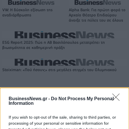
VW: Η δύσκολη εξίσωση της
Alpha Bank: Για πρώτη φορά το
αναδιάρθρωσης
Αρχαίο Θέατρο Επιδαύρου
άνοιξε τις πύλες του σε όλους
ESG Report 2025: Πώς η ΑΒ Βασιλόπουλος μετατρέπει τη
βιωσιμότητα σε καθημερινή πράξη
Stoiximan: «Πού ήσουν;» στις μεγάλες στιγμές του Ολυμπιακού
BusinessNews.gr -
Do Not Process My Personal
ΠΕΡΙΣΣΌΤΕΡΑ ΣΕ ΑΥΤΉ ΤΗΝ ΚΑΤΗΓΟΡΊΑ
Information
If you wish to opt-out of the sale, sharing to third parties, or
processing of your personal or sensitive information for