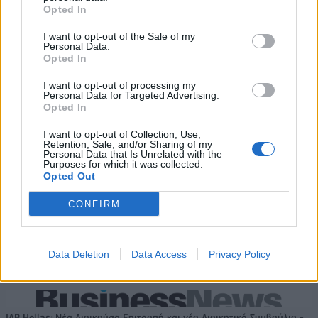
Opted In
Με Λιθουανία στον
I want to opt-out of the Sale of my
προημιτελικό του Ευρωπαϊκού
Personal Data.
Evergood: Άγγιξε τα 300 εκατ. ο
Β' κατ. η Εθνική Νεανίδων
Opted In
τζίρος- Στα 10 εκατ. ευρώ το
τίμημα για το 60% του
I want to opt-out of processing my
Jackaroo
Personal Data for Targeted Advertising.
Opted In
I want to opt-out of Collection, Use,
Όμιλος AKTOR: Εξαγοράζει το 75% των ΗΛΕΚΤΩΡ και THALIS –
Retention, Sale, and/or Sharing of my
Στρατηγική συνεργασία με τη Motor Oil
Personal Data that Is Unrelated with the
Purposes for which it was collected.
Opted Out
CONFIRM
TV: Η σκακιέρα της νέας σεζόν
ΔΕΗ: Ισχυρή ανάπτυξη στο α΄
εξάμηνο 2026 με
προσαρμοσμένο EBITDA στα 1,2
Data Deletion
Data Access
Privacy Policy
δισ. ευρώ
IAB Hellas: Νέα Διοικούσα Επιτροπή και νέο Διοικητικό Συμβούλιο -