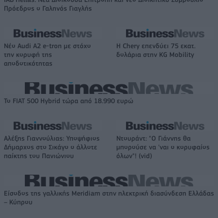
Πρόεδρος ο Γαληνός Γιαγλής
Νέο Audi A2 e-tron με στόχο
Η Chery επενδύει 75 εκατ.
την κορυφή της
δολάρια στην KG Mobility
αποδοτικότητας
Το FIAT 500 Hybrid τώρα από 18.990 ευρώ
Αλέξης Γιαννούλιας: Υποψήφιος
Ντουράντ: "Ο Γιάννης θα
Δήμαρχος στο Σικάγο ο άλλοτε
μπορούσε να 'ναι ο κορυφαίος
παίκτης του Πανιώνιου
όλων"! (vid)
Είσοδος της γαλλικής Meridiam στην ηλεκτρική διασύνδεση Ελλάδας
– Κύπρου