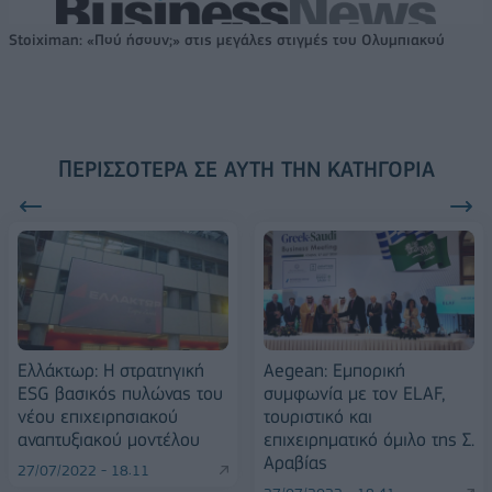
Stoiximan: «Πού ήσουν;» στις μεγάλες στιγμές του Ολυμπιακού
ΠΕΡΙΣΣΌΤΕΡΑ ΣΕ ΑΥΤΉ ΤΗΝ ΚΑΤΗΓΟΡΊΑ
Ελλάκτωρ: Η στρατηγική
Aegean: Εμπορική
ESG βασικός πυλώνας του
συμφωνία με τον ELAF,
νέου επιχειρησιακού
τουριστικό και
αναπτυξιακού μοντέλου
επιχειρηματικό όμιλο της Σ.
Αραβίας
27/07/2022 - 18:11