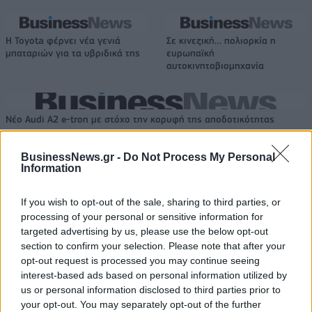
Η Toyota φέρνει νέα γενιά
Σε κινεζική… πολιορκία η
μπαταριών για τα υβριδικά της
ευρωπαϊκή
αυτοκινητοβιομηχανία
Νέο Audi A2 e-tron με στόχο την κορυφή της αποδοτικότητας
BusinessNews.gr -
Do Not Process My Personal
Information
Ευρωπαϊκό Παίδων: Λύγισε
Γιαννακόπουλος: «Όταν σου
στην παράταση η Ελλάδα, 96-
ρίχνουν μια πέτρα, τους
86 από την Ισπανία (pics)
καταστρέφεις» (vid)
If you wish to opt-out of the sale, sharing to third parties, or
processing of your personal or sensitive information for
targeted advertising by us, please use the below opt-out
section to confirm your selection. Please note that after your
ΕΛΣΤΑΤ: Στο 3,4% υποχώρησε ο πληθωρισμός τον Ιούλιο
opt-out request is processed you may continue seeing
interest-based ads based on personal information utilized by
us or personal information disclosed to third parties prior to
your opt-out. You may separately opt-out of the further