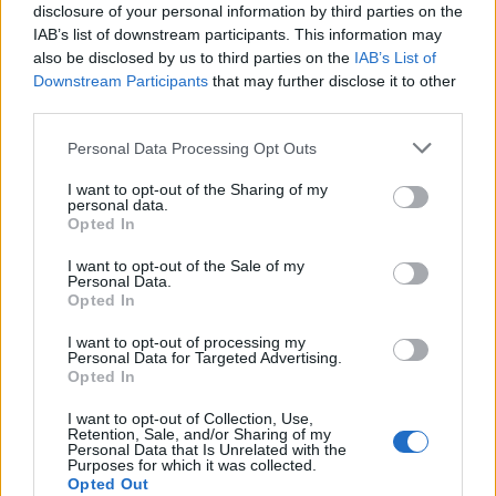
disclosure of your personal information by third parties on the
Χρηματοδότηση 8 εκατ. ευρώ
Metlen: Ρεκόρ EBITDA στο α'
IAB’s list of downstream participants. This information may
σε 843 μέσα ενημέρωσης-
εξάμηνο, στα 550 εκατ. ευρώ –
Ξεκίνησε το πενταετές
Καθαρά κέρδη 313 εκατ. ευρώ
also be disclosed by us to third parties on the
IAB’s List of
πρόγραμμα ενίσχυσης του
Downstream Participants
that may further disclose it to other
Τύπου
third parties.
Personal Data Processing Opt Outs
Η Chery επενδύει 75 εκατ. δολάρια στην KG Mobility
I want to opt-out of the Sharing of my
personal data.
Opted In
Το FIAT 500 Hybrid τώρα από
Ατρόμητος και Novibet
I want to opt-out of the Sale of my
Personal Data.
18.990 ευρώ
συνεχίζουν μαζί: Ανανέωση της
Opted In
συνεργασίας τους μέχρι το
2028
I want to opt-out of processing my
Personal Data for Targeted Advertising.
Opted In
18η συνεχόμενη χρονιά για τον ΟΤΕ στη διεθνή σειρά δεικτών
I want to opt-out of Collection, Use,
FTSE4Good
Retention, Sale, and/or Sharing of my
Personal Data that Is Unrelated with the
Purposes for which it was collected.
Opted Out