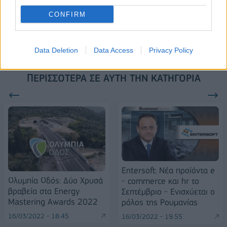
Alpha Bank: Για πρώτη φορά το Αρχαίο Θέατρο Επιδαύρου άνοιξε τις
CONFIRM
πύλες του σε όλους
Data Deletion
Data Access
Privacy Policy
ΠΕΡΙΣΣΌΤΕΡΑ ΣΕ ΑΥΤΉ ΤΗΝ ΚΑΤΗΓΟΡΊΑ
Entersoft: Νέα προϊόντα e
Ολυμπία Οδός: Δύο Χρυσά
- commerce και hr το
βραβεία στα Energy
Σεπτέμβριο - Ενισχύεται ο
Mastering Awards 2022
ρόλος της Ρουμανίας
16/03/2022 - 18:45
16/03/2022 - 19:55