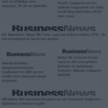
νίκη της Ελλάδας στην
Fourlis: Συμφωνία για την
πρεμιέρα, 78-36 την Ιρλανδία
πώληση συμμετοχής στο Sofia
South Ring Mall έναντι 49,35
εκατ. ευρώ
Β.Σ. Καρούλιας: Τζίρος 98,7 εκατ. ευρώ και αύξηση κερδών 57% - Τα
νέα στοιχήματα σε low & non alcohol
Media: Με ενίσχυση 8 εκατ.
ευρώ σε 451 επιχειρήσεις
Deloitte Ελλάδος:
ξεκίνησε το πρόγραμμα
Χρηματοοικονομικός
στήριξης- Κάλυψη εισφορών
σύμβουλος της ΔΕΗ για την
ΕΔΟΕΑΠ
είσοδο στην πολωνική αγορά
ενέργειας
IAB Hellas: Νέα Διοικούσα Επιτροπή και νέο Διοικητικό Συμβούλιο -
Πρόεδρος ο Γαληνός Γιαγλής