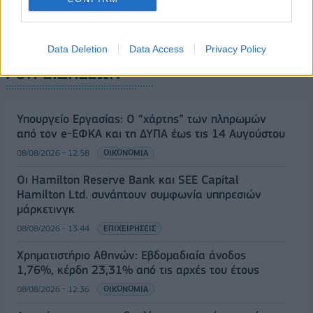
Data Deletion
Data Access
Privacy Policy
ΡΟΗ ΕΙΔΗΣΕΩΝ
Υπουργείο Εργασίας: Ο “χάρτης” των πληρωμών
από τον e-ΕΦΚΑ και τη ΔΥΠΑ έως τις 14 Αυγούστου
08/08/2026 - 12:58
ΟΙΚΟΝΟΜΙΑ
Οι Hamilton Reserve Bank και SEE Capital
Hamilton Ltd. συνάπτουν συμφωνία υπηρεσιών
μάρκετινγκ
08/08/2026 - 13:44
ΕΠΙΧΕΙΡΗΣΕΙΣ
Χρηματιστήριο Αθηνών: Εβδομαδιαία άνοδος
1,76%, κέρδη 23,31% από τις αρχές του έτους
08/08/2026 - 12:36
ΟΙΚΟΝΟΜΙΑ