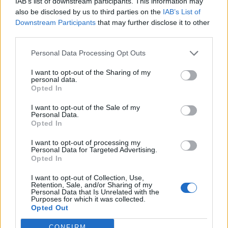
IAB’s list of downstream participants. This information may
also be disclosed by us to third parties on the
IAB’s List of
Downstream Participants
that may further disclose it to other
third parties.
Personal Data Processing Opt Outs
I want to opt-out of the Sharing of my
Hellenic Cables: Νέες
personal data.
Trastor: Υπογραφή
Opted In
νησιωτικές διασυνδέσεις
σύμβασης για την
για λογαριασμό του
κατασκευή νέου κέντρου
I want to opt-out of the Sale of my
ΔΕΔΔΗΕ
Personal Data.
αποθήκευσης και διανομής
Opted In
28/02/2022 - 19:20
28/02/2022 - 18:46
I want to opt-out of processing my
Personal Data for Targeted Advertising.
Opted In
I want to opt-out of Collection, Use,
Retention, Sale, and/or Sharing of my
Personal Data that Is Unrelated with the
Purposes for which it was collected.
Opted Out
CONFIRM