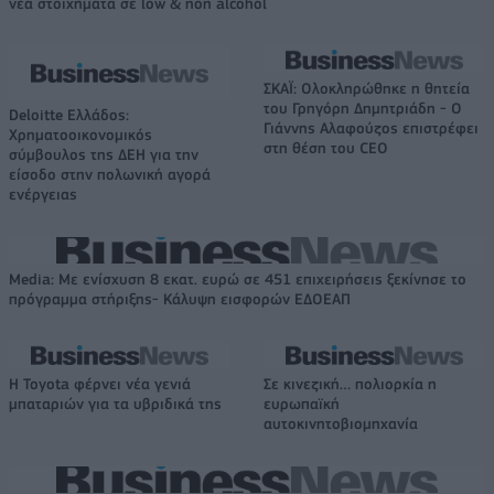
νέα στοιχήματα σε low & non alcohol
ΣΚΑΪ: Ολοκληρώθηκε η θητεία
του Γρηγόρη Δημητριάδη - Ο
Deloitte Ελλάδος:
Γιάννης Αλαφούζος επιστρέφει
Χρηματοοικονομικός
στη θέση του CEO
σύμβουλος της ΔΕΗ για την
είσοδο στην πολωνική αγορά
ενέργειας
Media: Με ενίσχυση 8 εκατ. ευρώ σε 451 επιχειρήσεις ξεκίνησε το
πρόγραμμα στήριξης- Κάλυψη εισφορών ΕΔΟΕΑΠ
Η Toyota φέρνει νέα γενιά
Σε κινεζική… πολιορκία η
μπαταριών για τα υβριδικά της
ευρωπαϊκή
αυτοκινητοβιομηχανία