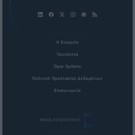
Η Εταιρεία
Ταυτότητα
Όροι Χρήσης
Πολιτική Προστασίας Δεδομένων
Επικοινωνία
ΜΕΛΟΣ #232470 Μ.Η.Τ.