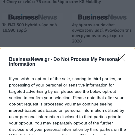
Η Chery επενδύει 75 εκατ. δολάρια στην KG Mobility
Το FIAT 500 Hybrid τώρα από
Ατρόμητος και Novibet
18.990 ευρώ
συνεχίζουν μαζί: Ανανέωση της
συνεργασίας τους μέχρι το
2028
BusinessNews.gr -
Do Not Process My Personal
Information
18η συνεχόμενη χρονιά για τον ΟΤΕ στη διεθνή σειρά δεικτών
FTSE4Good
If you wish to opt-out of the sale, sharing to third parties, or
processing of your personal or sensitive information for
targeted advertising by us, please use the below opt-out
Alpha Bank: Για πρώτη φορά το Αρχαίο Θέατρο Επιδαύρου άνοιξε τις
section to confirm your selection. Please note that after your
πύλες του σε όλους
opt-out request is processed you may continue seeing
interest-based ads based on personal information utilized by
us or personal information disclosed to third parties prior to
your opt-out. You may separately opt-out of the further
disclosure of your personal information by third parties on the
ΠΕΡΙΣΣΌΤΕΡΑ ΣΕ ΑΥΤΉ ΤΗΝ ΚΑΤΗΓΟΡΊΑ