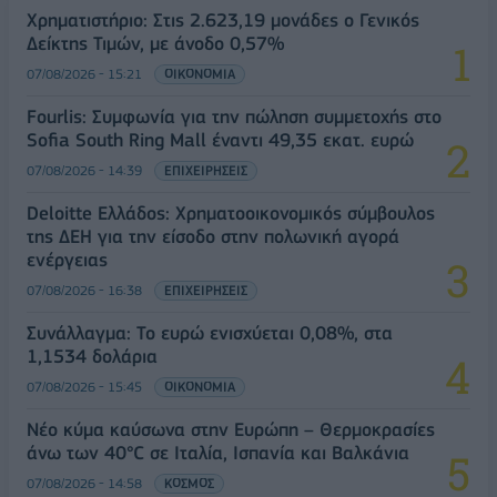
Χρηματιστήριο: Στις 2.623,19 μονάδες ο Γενικός
Δείκτης Τιμών, με άνοδο 0,57%
07/08/2026 - 15:21
ΟΙΚΟΝΟΜΙΑ
Fourlis: Συμφωνία για την πώληση συμμετοχής στο
Sofia South Ring Mall έναντι 49,35 εκατ. ευρώ
07/08/2026 - 14:39
ΕΠΙΧΕΙΡΗΣΕΙΣ
Deloitte Ελλάδος: Χρηματοοικονομικός σύμβουλος
της ΔΕΗ για την είσοδο στην πολωνική αγορά
ενέργειας
07/08/2026 - 16:38
ΕΠΙΧΕΙΡΗΣΕΙΣ
Συνάλλαγμα: Το ευρώ ενισχύεται 0,08%, στα
1,1534 δολάρια
07/08/2026 - 15:45
ΟΙΚΟΝΟΜΙΑ
Νέο κύμα καύσωνα στην Ευρώπη – Θερμοκρασίες
άνω των 40°C σε Ιταλία, Ισπανία και Βαλκάνια
07/08/2026 - 14:58
ΚΟΣΜΟΣ