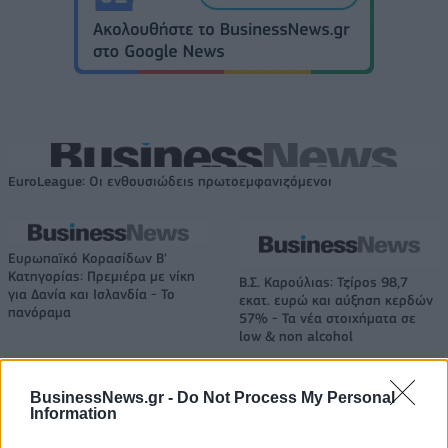
EuroLeague: Οι ενθουσιώδεις πρωτοεμφανιζόμενοι
Ευρωπαϊκό Κορασίδων Β'
Κατηγορίας: Πρεμιέρα με νίκη
Β.Σ. Καρούλιας: Τζίρος 98,7
για Δανία και Ισλανδία - Το
εκατ. ευρώ και αύξηση κερδών
πανόραμα
57% - Τα νέα στοιχήματα σε
low & non alcohol
BusinessNews.gr -
Do Not Process My Personal
Information
Metlen: Ρεκόρ EBITDA στο α' εξάμηνο, στα 550 εκατ. ευρώ – Καθαρά
κέρδη 313 εκατ. ευρώ