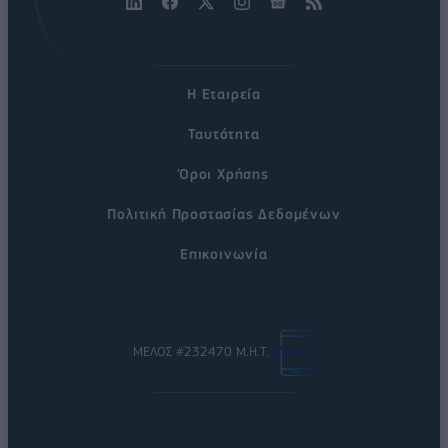
Η Εταιρεία
Ταυτότητα
Όροι Χρήσης
Πολιτική Προστασίας Δεδομένων
Επικοινωνία
ΜΕΛΟΣ #232470 Μ.Η.Τ.