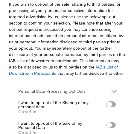
If you wish to opt-out of the sale, sharing to third parties, or
processing of your personal or sensitive information for
targeted advertising by us, please use the below opt-out
Media: Με ενίσχυση 8 εκατ.
section to confirm your selection. Please note that after your
ευρώ σε 451 επιχειρήσεις
Χρηματοδότηση 8 εκατ. ευρώ
ξεκίνησε το πρόγραμμα
opt-out request is processed you may continue seeing
σε 843 μέσα ενημέρωσης-
στήριξης- Κάλυψη εισφορών
interest-based ads based on personal information utilized by
Ξεκίνησε το πενταετές
ΕΔΟΕΑΠ
πρόγραμμα ενίσχυσης του
us or personal information disclosed to third parties prior to
Τύπου
your opt-out. You may separately opt-out of the further
disclosure of your personal information by third parties on the
IAB’s list of downstream participants. This information may
also be disclosed by us to third parties on the
IAB’s List of
IAB Hellas: Νέα Διοικούσα Επιτροπή και νέο Διοικητικό Συμβούλιο -
Downstream Participants
that may further disclose it to other
Πρόεδρος ο Γαληνός Γιαγλής
third parties.
Personal Data Processing Opt Outs
Νέο Audi A2 e-tron με στόχο
Η Chery επενδύει 75 εκατ.
I want to opt-out of the Sharing of my
την κορυφή της
δολάρια στην KG Mobility
personal data.
αποδοτικότητας
Opted In
I want to opt-out of the Sale of my
Personal Data.
Το FIAT 500 Hybrid τώρα από 18.990 ευρώ
Opted In