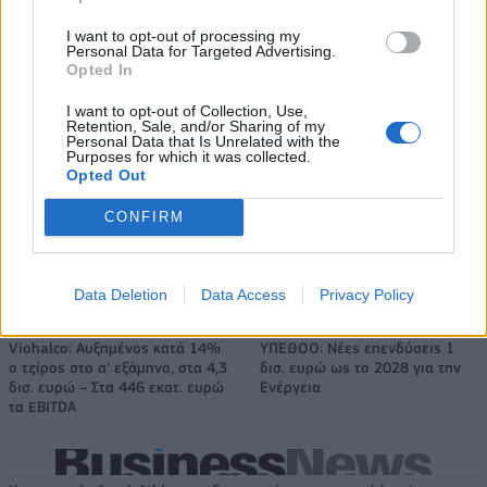
I want to opt-out of processing my
Personal Data for Targeted Advertising.
Opted In
Ουκρανία: Με Μίχαϊλιουκ και
Πάρκερ: «Όνειρό μου να
Λεν κόντρα στην Ελλάδα
κατακτήσω το ΝΒΑ Europe με τη
I want to opt-out of Collection, Use,
Βιλερμπάν» - Η διευκρινιστική
Retention, Sale, and/or Sharing of my
ανάρτηση που έκανε
Personal Data that Is Unrelated with the
Purposes for which it was collected.
Opted Out
CONFIRM
HELLENiQ ENERGY: Κέρδη 393 εκατ. ευρώ στο α' εξάμηνο – Στα 734
εκατ. ευρώ τα EBITDA
Data Deletion
Data Access
Privacy Policy
Viohalco: Αυξημένος κατά 14%
ΥΠΕΘΟΟ: Νέες επενδύσεις 1
ο τζίρος στο α' εξάμηνο, στα 4,3
δισ. ευρώ ως το 2028 για την
δισ. ευρώ – Στα 446 εκατ. ευρώ
Ενέργεια
τα EBITDA