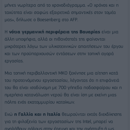
μήνες νωρίτερα από το χρονοδιάγραμμα. «Ο χρόνος και η
ταχύτητα είναι σαφώς εξαιρετικά σημαντικές στον τομέα
μας», δήλωσε ο Boesenberg στο AFP.
Η
νότια γερμανική περιφέρεια της Βαυαρίας
είναι μια
άλλη υποψήφια, αλλά οι πιθανότητές της φαίνονται
μικρότερες λόγω των υλικοτεχνικών απαιτήσεων του έργου
και των προϋπαρχουσών εντάσεων στην τοπική αγορά
εργασίας.
Μια τοπική περιβαλλοντική ΜΚΟ ξεκίνησε μια αίτηση κατά
του προτεινόμενου εργοστασίου, λέγοντας ότι η επιφάνειά
του θα είναι ισοδύναμη με 700 γήπεδα ποδοσφαίρου και η
ημερήσια κατανάλωση νερού θα είναι ίση με εκείνη μιας
πόλης ενός εκατομμυρίου κατοίκων.
Ενώ
η Γαλλία και η Ιταλία
θεωρούνται εκτός διεκδίκησης
για τη φιλοξενία των εργοστασίων της Intel, μπορεί να
αναλάβουν ρόλους στην έρευνα και την ανάπτυξη ή ως