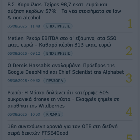
Β.Σ. Καρούλιας: Τζίρος 98,7 εκατ. ευρώ και
αύξηση κερδών 57% - Τα νέα στοιχήματα σε low
& non alcohol
06/08/2026 - 11:48
ΕΠΙΧΕΙΡΗΣΕΙΣ
Metlen: Ρεκόρ EBITDA στο α' εξάμηνο, στα 550
εκατ. ευρώ – Καθαρά κέρδη 313 εκατ. ευρώ
06/08/2026 - 09:12
ΕΠΙΧΕΙΡΗΣΕΙΣ
Ο Demis Hassabis αναλαμβάνει Πρόεδρος της
Google DeepMind και Chief Scientist της Alphabet
06/08/2026 - 09:32
ΠΡΟΣΩΠΑ
Ρωσία: Η Μόσχα δηλώνει ότι κατέρριψε 605
ουκρανικά drones τη νύχτα - Ελαφρές ζημιές σε
αποθήκη της Wildberries
06/08/2026 - 10:30
ΚΟΣΜΟΣ
18η συνεχόμενη χρονιά για τον ΟΤΕ στη διεθνή
σειρά δεικτών FTSE4Good