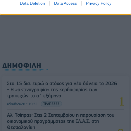
Υπ. Μεταφορών: Οριστική λύση στο ζήτημα των
Data Deletion
Data Access
Privacy Policy
ΟΛΕΣ ΟΙ ΕΙΔΗΣΕΙΣ
πινακίδων κυκλοφορίας - Τέλος στις χρονοβόρες
διαδικασίες
09/08/2026 - 11:18
ΕΛΛΑΔΑ
ΔΗΜΟΦΙΛΗ
Στα 15 δισ. ευρώ ο στόχος για νέα δάνεια το 2026
- Η «ακτινογραφία» της κερδοφορίας των
τραπεζών το α΄ εξάμηνο
09/08/2026 - 10:52
ΤΡΑΠΕΖΕΣ
Αλ. Τσίπρας: Στις 2 Σεπτεμβρίου η παρουσίαση του
οικονομικού προγράμματος της ΕΛ.Α.Σ. στη
Θεσσαλονίκη