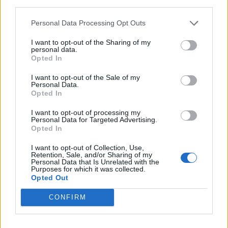
09/08/2026 - 12:57
ΚΟΣΜΟΣ
third parties.
Αυξημένη η επιβατική κίνηση από το λιμάνι του
Personal Data Processing Opt Outs
Πειραιά – Περίπου 60.000 ταξίδεψαν Παρασκευή
και Σάββατο
I want to opt-out of the Sharing of my
personal data.
09/08/2026 - 12:33
ΕΛΛΑΔΑ
Opted In
Από τη Δυτική Αττική στη Νότια Γαλλία : Οι εμπειρίες
I want to opt-out of the Sale of my
Personal Data.
Ελλήνων και Γάλλων πυροσβεστών από τα πύρινα
Opted In
μέτωπα
09/08/2026 - 12:08
ΚΟΣΜΟΣ
I want to opt-out of processing my
Personal Data for Targeted Advertising.
Opted In
Δεύτερη πηγή εισοδήματος για τους επαγγελματίες
ψαράδες ο αλιευτικός τουρισμός
I want to opt-out of Collection, Use,
Retention, Sale, and/or Sharing of my
09/08/2026 - 12:08
ΤΟΥΡΙΣΜΟΣ
Personal Data that Is Unrelated with the
Purposes for which it was collected.
Τ. Θεοδωρικάκος: Η ενίσχυση της βιομηχανίας
Opted Out
διασφαλίζει την ανάπτυξη, την ασφάλεια και
καλύτερους μισθούς
CONFIRM
09/08/2026 - 11:43
ΠΟΛΙΤΙΚΗ