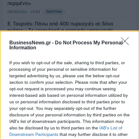
περιμένει»
09/08/2026 - 14:34
ΠΟΛΙΤΙΚΗ
Ε. Τουρνάς: Πάνω από 400 πυρκαγιές σε δέκα
ημέρες - Σε επιφυλακή ο κρατικός μηχανισμός
09/08/2026 - 14:17
ΠΟΛΙΤΙΚΗ
BusinessNews.gr -
Do Not Process My Personal
Information
Εξαγωγές: Η Ελλάδα κερδίζει τους Ευρωπαίους
ανταγωνιστές – Άνοδος μεριδίων σε 9 από 11
If you wish to opt-out of the sale, sharing to third parties, or
κλάδους (Εθνική Τράπεζα)
processing of your personal or sensitive information for
09/08/2026 - 13:51
ΟΙΚΟΝΟΜΙΑ
targeted advertising by us, please use the below opt-out
section to confirm your selection. Please note that after your
Προς εκτύπωση το πολλαπλό βιβλίο - «Σύγχρονο
opt-out request is processed you may continue seeing
εκπαιδευτικό υλικό, τόσο σε έντυπη όσο και σε
interest-based ads based on personal information utilized by
ηλεκτρονική μορφή»
us or personal information disclosed to third parties prior to
09/08/2026 - 13:24
ΕΛΛΑΔΑ
your opt-out. You may separately opt-out of the further
disclosure of your personal information by third parties on the
Γερμανία: Το Βερολίνο θα επεκτείνει την έρευνα για
IAB’s list of downstream participants. This information may
την ασφάλεια από τα drones μετά το περιστατικό σε
also be disclosed by us to third parties on the
IAB’s List of
αεροδρόμιο
Downstream Participants
that may further disclose it to other