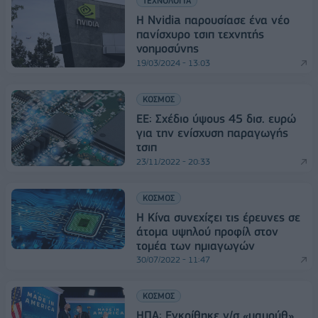
ΤΕΧΝΟΛΟΓΙΑ
Η Nvidia παρουσίασε ένα νέο
πανίσχυρο τσιπ τεχνητής
νοημοσύνης
19/03/2024 - 13:03
ΚΟΣΜΟΣ
ΕΕ: Σχέδιο ύψους 45 δισ. ευρώ
για την ενίσχυση παραγωγής
τσιπ
23/11/2022 - 20:33
ΚΟΣΜΟΣ
Η Κίνα συνεχίζει τις έρευνες σε
άτομα υψηλού προφίλ στον
τομέα των ημιαγωγών
30/07/2022 - 11:47
ΚΟΣΜΟΣ
ΗΠΑ: Εγκρίθηκε ν/σ «μαμούθ»