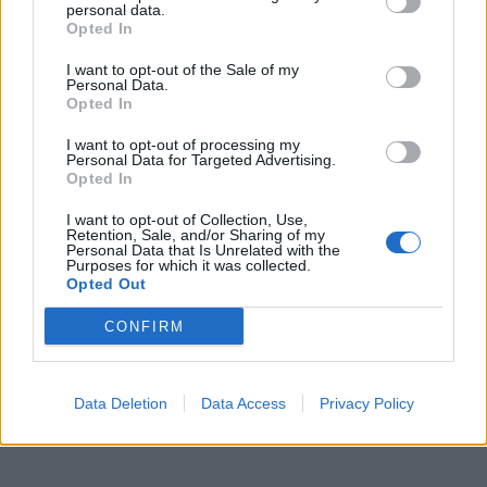
personal data.
Opted In
ΠΕΡΙΣΣΌΤΕΡΑ ΣΕ ΑΥΤΉ ΤΗΝ ΚΑΤΗΓΟΡΊΑ
I want to opt-out of the Sale of my
Personal Data.
Opted In
I want to opt-out of processing my
Personal Data for Targeted Advertising.
Opted In
I want to opt-out of Collection, Use,
Retention, Sale, and/or Sharing of my
Personal Data that Is Unrelated with the
Purposes for which it was collected.
Τεχνητή Νοημοσύνη: Γιατί
Επιτροπή Ανταγωνισμού:
Opted Out
οι εταιρείες σπεύδουν να
Στο φως «καρτέλ»
επενδύσουν
μαρμάρινων τάφων στη
CONFIRM
Μυτιλήνη
28/07/2021 - 00:00
28/07/2021 - 10:02
Data Deletion
Data Access
Privacy Policy