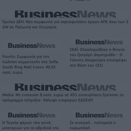
Όμιλος ΔΕΗ: Νέα συμφωνία για χαρτοφυλάκιο έργων ΑΠΕ άνω των 2
GW σε Πολωνία και Ουγγαρία
ΣΚΑΪ: Ολοκληρώθηκε η θητεία
του Γρηγόρη Δημητριάδη - Ο
Fourlis: Συμφωνία για την
Γιάννης Αλαφούζος επιστρέφει
πώληση συμμετοχής στο Sofia
στη θέση του CEO
South Ring Mall έναντι 49,35
εκατ. ευρώ
Media: Με ενίσχυση 8 εκατ. ευρώ σε 451 επιχειρήσεις ξεκίνησε το
πρόγραμμα στήριξης- Κάλυψη εισφορών ΕΔΟΕΑΠ
Η Toyota φέρνει νέα γενιά
Σε κινεζική… πολιορκία η
μπαταριών για τα υβριδικά της
ευρωπαϊκή