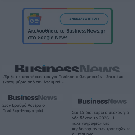
«Έριξε τις απαιτήσεις του για Γουόκαπ ο Ολυμπιακός – Ζητά δύο
εκατομμύρια από την Ντουμπάι»
Στον Ερυθρό Αστέρα ο
Γουάιλερ-Μπαμπ (pic)
Στα 15 δισ. ευρώ ο στόχος για
νέα δάνεια το 2026 - Η
«ακτινογραφία» της
κερδοφορίας των τραπεζών το
α΄ εξάμηνο