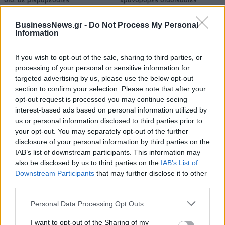
BusinessNews.gr -
Do Not Process My Personal
Information
Η Chery επενδύει 75 εκατ. δολάρια στην KG Mobility
If you wish to opt-out of the sale, sharing to third parties, or
processing of your personal or sensitive information for
Το FIAT 500 Hybrid τώρα από
Ατρόμητος και Novibet
targeted advertising by us, please use the below opt-out
18.990 ευρώ
συνεχίζουν μαζί: Ανανέωση της
section to confirm your selection. Please note that after your
συνεργασίας τους μέχρι το
opt-out request is processed you may continue seeing
2028
interest-based ads based on personal information utilized by
us or personal information disclosed to third parties prior to
your opt-out. You may separately opt-out of the further
disclosure of your personal information by third parties on the
18η συνεχόμενη χρονιά για τον ΟΤΕ στη διεθνή σειρά δεικτών
FTSE4Good
IAB’s list of downstream participants. This information may
also be disclosed by us to third parties on the
IAB’s List of
Downstream Participants
that may further disclose it to other
third parties.
Alpha Bank: Για πρώτη φορά το Αρχαίο Θέατρο Επιδαύρου άνοιξε τις
πύλες του σε όλους
Personal Data Processing Opt Outs
I want to opt-out of the Sharing of my