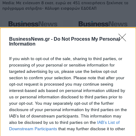
Media: Με ενίσχυση 8 εκατ. ευρώ σε 451 επιχειρήσεις ξεκίνησε το
πρόγραμμα στήριξης- Κάλυψη εισφορών ΕΔΟΕΑΠ
Η Toyota φέρνει νέα γενιά
Σε κινεζική… πολιορκία η
μπαταριών για τα υβριδικά της
ευρωπαϊκή
BusinessNews.gr -
Do Not Process My Personal
αυτοκινητοβιομηχανία
Information
If you wish to opt-out of the sale, sharing to third parties, or
processing of your personal or sensitive information for
Νέο Audi A2 e-tron με στόχο την κορυφή της αποδοτικότητας
targeted advertising by us, please use the below opt-out
section to confirm your selection. Please note that after your
opt-out request is processed you may continue seeing
Μακάμπι Τελ Αβίβ: Ανακοίνωσε
«Η οικογένεια Μπας φέρεται να
interest-based ads based on personal information utilized by
τον Κίτον Γουάλας (pic)
βρίσκεται κοντά στην απόκτηση
us or personal information disclosed to third parties prior to
της Βιλερμπάν»
your opt-out. You may separately opt-out of the further
disclosure of your personal information by third parties on the
IAB’s list of downstream participants. This information may
also be disclosed by us to third parties on the
IAB’s List of
Χρηματιστήριο Αθηνών: Εβδομαδιαία άνοδος 1,76%, κέρδη 23,31%
Downstream Participants
that may further disclose it to other
από τις αρχές του έτους
third parties.