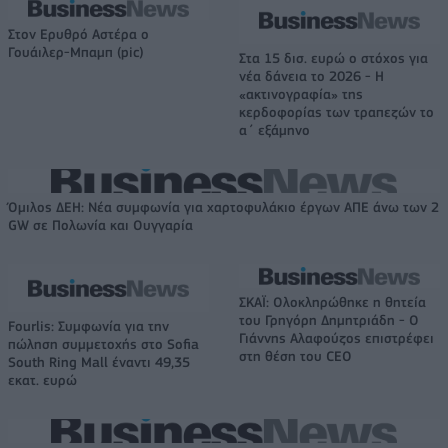
Στον Ερυθρό Αστέρα ο
Γουάιλερ-Μπαμπ (pic)
Στα 15 δισ. ευρώ ο στόχος για
νέα δάνεια το 2026 - Η
«ακτινογραφία» της
κερδοφορίας των τραπεζών το
α΄ εξάμηνο
Όμιλος ΔΕΗ: Νέα συμφωνία για χαρτοφυλάκιο έργων ΑΠΕ άνω των 2
GW σε Πολωνία και Ουγγαρία
ΣΚΑΪ: Ολοκληρώθηκε η θητεία
του Γρηγόρη Δημητριάδη - Ο
Fourlis: Συμφωνία για την
Γιάννης Αλαφούζος επιστρέφει
πώληση συμμετοχής στο Sofia
στη θέση του CEO
South Ring Mall έναντι 49,35
εκατ. ευρώ