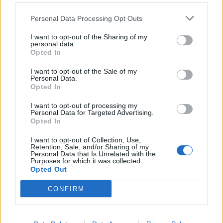
Personal Data Processing Opt Outs
I want to opt-out of the Sharing of my
Ελληνική Αναπτυξιακή Τράπεζα:
Υπ. Μεταφορών: Οριστική λύση
personal data.
Με «προίκα» 2 δισ. ευρώ
στο ζήτημα των πινακίδων
Opted In
ανοίγει δρόμο για δάνεια έως 5
κυκλοφορίας - Τέλος στις
δισ. σε μικρομεσαίες
χρονοβόρες διαδικασίες
I want to opt-out of the Sale of my
Personal Data.
Opted In
Η Chery επενδύει 75 εκατ. δολάρια στην KG Mobility
I want to opt-out of processing my
Personal Data for Targeted Advertising.
Opted In
I want to opt-out of Collection, Use,
Το FIAT 500 Hybrid τώρα από
Ατρόμητος και Novibet
Retention, Sale, and/or Sharing of my
18.990 ευρώ
συνεχίζουν μαζί: Ανανέωση της
Personal Data that Is Unrelated with the
συνεργασίας τους μέχρι το
Purposes for which it was collected.
Opted Out
2028
CONFIRM
18η συνεχόμενη χρονιά για τον ΟΤΕ στη διεθνή σειρά δεικτών
FTSE4Good