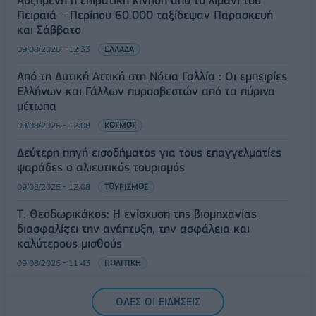
Αυξημένη η επιβατική κίνηση από το λιμάνι του
Πειραιά – Περίπου 60.000 ταξίδεψαν Παρασκευή
και Σάββατο
09/08/2026 - 12:33
ΕΛΛΑΔΑ
Από τη Δυτική Αττική στη Νότια Γαλλία : Οι εμπειρίες
Ελλήνων και Γάλλων πυροσβεστών από τα πύρινα
μέτωπα
09/08/2026 - 12:08
ΚΟΣΜΟΣ
Δεύτερη πηγή εισοδήματος για τους επαγγελματίες
ψαράδες ο αλιευτικός τουρισμός
09/08/2026 - 12:08
ΤΟΥΡΙΣΜΟΣ
Τ. Θεοδωρικάκος: Η ενίσχυση της βιομηχανίας
διασφαλίζει την ανάπτυξη, την ασφάλεια και
καλύτερους μισθούς
09/08/2026 - 11:43
ΠΟΛΙΤΙΚΗ
Υπ. Μεταφορών: Οριστική λύση στο ζήτημα των
ΟΛΕΣ ΟΙ ΕΙΔΗΣΕΙΣ
πινακίδων κυκλοφορίας - Τέλος στις χρονοβόρες