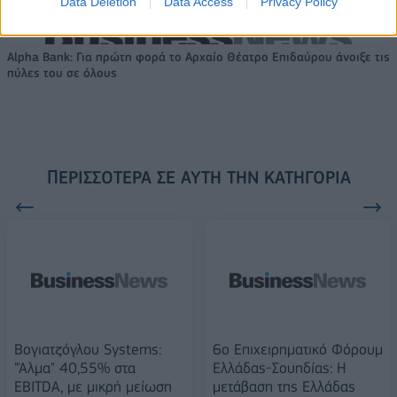
Data Deletion
Data Access
Privacy Policy
Alpha Bank: Για πρώτη φορά το Αρχαίο Θέατρο Επιδαύρου άνοιξε τις
πύλες του σε όλους
ΠΕΡΙΣΣΌΤΕΡΑ ΣΕ ΑΥΤΉ ΤΗΝ ΚΑΤΗΓΟΡΊΑ
Βογιατζόγλου Systems:
6ο Επιχειρηματικό Φόρουμ
"Άλμα" 40,55% στα
Ελλάδας-Σουηδίας: Η
EBITDA, με μικρή μείωση
μετάβαση της Ελλάδας