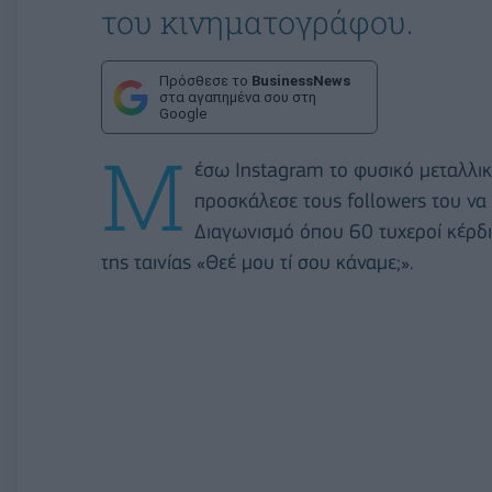
του κινηματογράφου.
Πρόσθεσε το
BusinessNews
στα αγαπημένα σου στη
Google
Μ
έσω Instagram το φυσικό μεταλλικ
προσκάλεσε τους followers του να
Διαγωνισμό όπου 60 τυχεροί κέρδι
της ταινίας «Θεέ μου τί σου κάναμε;».