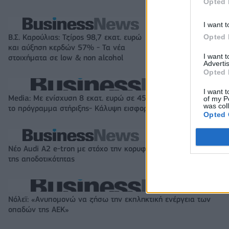
Opted 
I want t
Opted 
Β.Σ. Καρούλιας: Τζίρος 98,7 εκατ. ευρώ
Metlen: Ρεκόρ EB
και αύξηση κερδών 57% - Τα νέα
στα 550 εκατ. ε
I want 
στοιχήματα σε low & non alcohol
εκατ. ευρώ
Advertis
Opted 
I want t
Media: Με ενίσχυση 8 εκατ. ευρώ σε 451 επιχειρήσεις ξεκίνησε
of my P
was col
το πρόγραμμα στήριξης- Κάλυψη εισφορών ΕΔΟΕΑΠ
Opted 
Νέο Audi A2 e-tron με στόχο την κορυφή
Η Chery επενδύει
της αποδοτικότητας
KG Mobility
Νόλεϊ: «Ανυπομονώ να ζήσω την εκπληκτική ενέργεια των
οπαδών της ΑΕΚ»