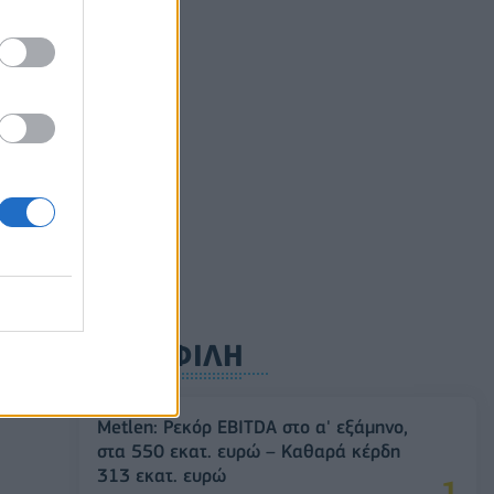
αετές
ούλιο
0
ΔΗΜΟΦΙΛΗ
Metlen: Ρεκόρ EBITDA στο α' εξάμηνο,
στα 550 εκατ. ευρώ – Καθαρά κέρδη
313 εκατ. ευρώ