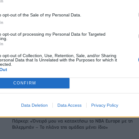
In
o opt-out of the Sale of my Personal Data.
In
ITDA στο α' εξάμηνο,
Χρηματοδότηση 8 εκατ. ευρώ σε 843
υρώ – Καθαρά κέρδη 313
μέσα ενημέρωσης- Ξεκίνησε το πεντ
to opt-out of processing my Personal Data for Targeted
πρόγραμμα ενίσχυσης του Τύπου
ing.
In
o opt-out of Collection, Use, Retention, Sale, and/or Sharing
IAB Hellas: Νέα Διοικούσα Επιτροπή και νέο Διοικητικό Συμβ
ersonal Data that Is Unrelated with the Purposes for which it
lected.
- Πρόεδρος ο Γαληνός Γιαγλής
Out
CONFIRM
 75 εκατ. δολάρια στην
Το FIAT 500 Hybrid τώρα από 18.99
ευρώ
Data Deletion
Data Access
Privacy Policy
Πάρκερ: «Όνειρό μου να κατακτήσω το ΝΒΑ Europe με τη
Βιλερμπάν – Το πλάνο της ομάδας μένει ίδιο»