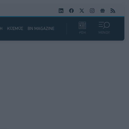
ΚΗ
ΚΟΣΜΟΣ
BN MAGAZINE
ΡΟΗ
ΜΕΝΟΥ