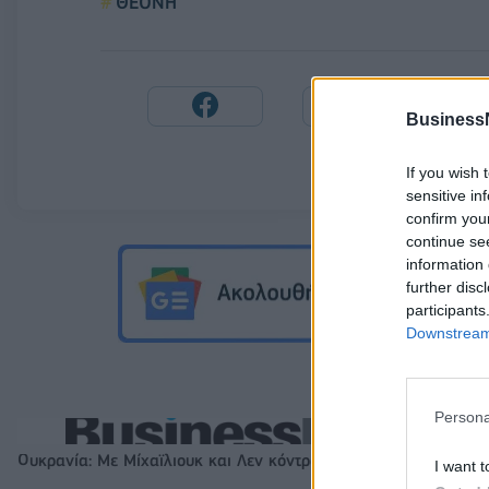
ΘΕΟΝΗ
Business
If you wish 
sensitive in
confirm you
continue se
information 
further disc
participants
Downstream 
Persona
Ουκρανία: Με Μίχαϊλιουκ και Λεν κόντρα στην Ελλάδα
I want t