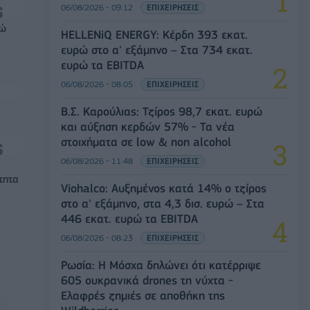
06/08/2026 - 09:12
ΕΠΙΧΕΙΡΗΣΕΙΣ
ρώ
HELLENiQ ENERGY: Κέρδη 393 εκατ.
ευρώ στο α' εξάμηνο – Στα 734 εκατ.
ευρώ τα EBITDA
06/08/2026 - 08:05
ΕΠΙΧΕΙΡΗΣΕΙΣ
Β.Σ. Καρούλιας: Τζίρος 98,7 εκατ. ευρώ
και αύξηση κερδών 57% - Τα νέα
στοιχήματα σε low & non alcohol
06/08/2026 - 11:48
ΕΠΙΧΕΙΡΗΣΕΙΣ
τητα
Viohalco: Αυξημένος κατά 14% ο τζίρος
στο α' εξάμηνο, στα 4,3 δισ. ευρώ – Στα
446 εκατ. ευρώ τα EBITDA
06/08/2026 - 08:23
ΕΠΙΧΕΙΡΗΣΕΙΣ
Ρωσία: Η Μόσχα δηλώνει ότι κατέρριψε
605 ουκρανικά drones τη νύχτα -
Ελαφρές ζημιές σε αποθήκη της