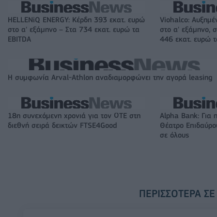
HELLENiQ ENERGY: Κέρδη 393 εκατ. ευρώ
Viohalco: Αυξημέ
στο α' εξάμηνο – Στα 734 εκατ. ευρώ τα
στο α' εξάμηνο, σ
EBITDA
446 εκατ. ευρώ 
Η συμφωνία Arval-Athlon αναδιαμορφώνει την αγορά leasing
18η συνεχόμενη χρονιά για τον ΟΤΕ στη
Alpha Bank: Για 
διεθνή σειρά δεικτών FTSE4Good
Θέατρο Επιδαύρου
σε όλους
ΠΕΡΙΣΣΌΤΕΡΑ ΣΕ