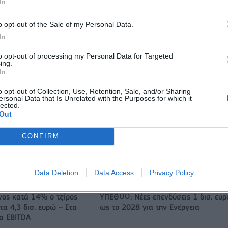
In
πρόγραμμα ενίσχυσης του Τύπου
o opt-out of the Sale of my Personal Data.
In
IAB Hellas: Νέα Διοικούσα Επιτροπή και νέο Διοικητικό Συμβ
- Πρόεδρος ο Γαληνός Γιαγλής
to opt-out of processing my Personal Data for Targeted
ing.
In
o opt-out of Collection, Use, Retention, Sale, and/or Sharing
 75 εκατ. δολάρια στην
Το FIAT 500 Hybrid τώρα από 18.99
ersonal Data that Is Unrelated with the Purposes for which it
lected.
ευρώ
Out
CONFIRM
Πάρκερ: «Όνειρό μου να κατακτήσω το ΝΒΑ Europe με τη
Βιλερμπάν» - Η διευκρινιστική ανάρτηση που έκανε
Data Deletion
Data Access
Privacy Policy
νος κατά 14% ο τζίρος
ΥΠΕΘΟΟ: Νέες επενδύσεις 1 δισ. ευ
τα 4,3 δισ. ευρώ – Στα
ως το 2028 για την Ενέργεια
τα EBITDA