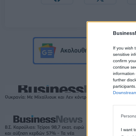
Business
If you wish 
sensitive in
confirm you
continue se
information 
further disc
participants
Downstream 
Ουκρανία: Με Μίχαϊλιουκ και Λεν κόντρα στην Ελλάδα
Persona
Β.Σ. Καρούλιας: Τζίρος 98,7 εκατ. ευρώ
Metlen: Ρεκόρ EB
I want t
και αύξηση κερδών 57% - Τα νέα
στα 550 εκατ. ε