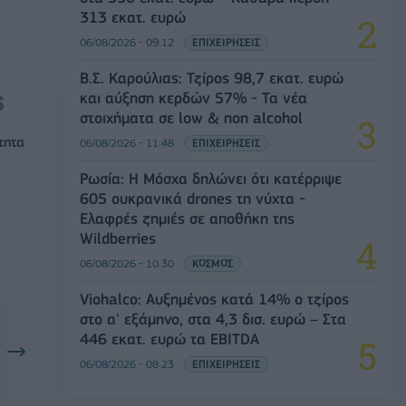
313 εκατ. ευρώ
06/08/2026 - 09:12
ΕΠΙΧΕΙΡΗΣΕΙΣ
Β.Σ. Καρούλιας: Τζίρος 98,7 εκατ. ευρώ
και αύξηση κερδών 57% - Τα νέα
στοιχήματα σε low & non alcohol
τητα
06/08/2026 - 11:48
ΕΠΙΧΕΙΡΗΣΕΙΣ
Ρωσία: Η Μόσχα δηλώνει ότι κατέρριψε
605 ουκρανικά drones τη νύχτα -
Ελαφρές ζημιές σε αποθήκη της
Wildberries
06/08/2026 - 10:30
ΚΟΣΜΟΣ
Viohalco: Αυξημένος κατά 14% ο τζίρος
στο α' εξάμηνο, στα 4,3 δισ. ευρώ – Στα
446 εκατ. ευρώ τα EBITDA
06/08/2026 - 08:23
ΕΠΙΧΕΙΡΗΣΕΙΣ