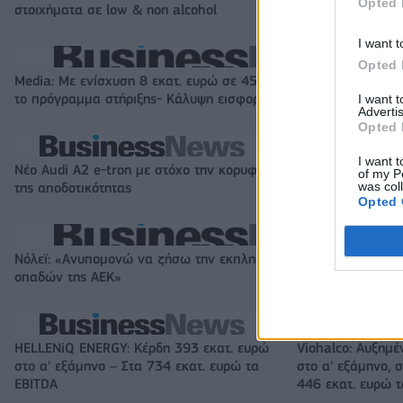
Opted 
στοιχήματα σε low & non alcohol
εκατ. ευρώ
I want t
Opted 
Media: Με ενίσχυση 8 εκατ. ευρώ σε 451 επιχειρήσεις ξεκίνησε
το πρόγραμμα στήριξης- Κάλυψη εισφορών ΕΔΟΕΑΠ
I want 
Advertis
Opted 
I want t
Νέο Audi A2 e-tron με στόχο την κορυφή
Η Chery επενδύει
of my P
was col
της αποδοτικότητας
KG Mobility
Opted 
Νόλεϊ: «Ανυπομονώ να ζήσω την εκπληκτική ενέργεια των
οπαδών της ΑΕΚ»
HELLENiQ ENERGY: Κέρδη 393 εκατ. ευρώ
Viohalco: Αυξημέ
στο α' εξάμηνο – Στα 734 εκατ. ευρώ τα
στο α' εξάμηνο, σ
EBITDA
446 εκατ. ευρώ 