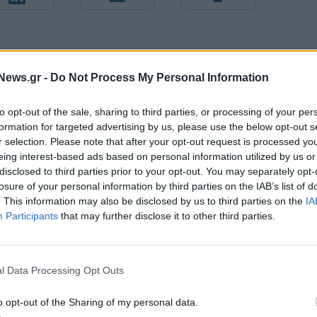
News.gr -
Do Not Process My Personal Information
to opt-out of the sale, sharing to third parties, or processing of your per
formation for targeted advertising by us, please use the below opt-out s
r selection. Please note that after your opt-out request is processed y
eing interest-based ads based on personal information utilized by us or
disclosed to third parties prior to your opt-out. You may separately opt-
losure of your personal information by third parties on the IAB’s list of
. This information may also be disclosed by us to third parties on the
IA
Participants
that may further disclose it to other third parties.
Άρης: Ανακοίνωσε την απόκτηση του Άνταμ Μοκόκα - Δωρεά
ΚΑΕ στους πυρόπληκτους
l Data Processing Opt Outs
ITDA στο α' εξάμηνο,
Χρηματοδότηση 8 εκατ. ευρώ σε 843
o opt-out of the Sharing of my personal data.
υρώ – Καθαρά κέρδη 313
μέσα ενημέρωσης- Ξεκίνησε το πεντ