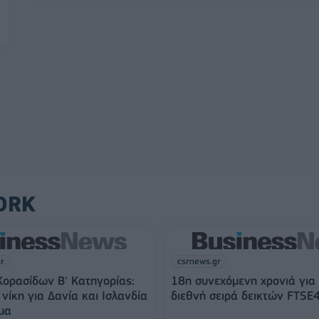
ORK
gr
csrnews.gr
ορασίδων Β' Κατηγορίας:
18η συνεχόμενη χρονιά για
νίκη για Δανία και Ισλανδία
διεθνή σειρά δεικτών FTSE
μα