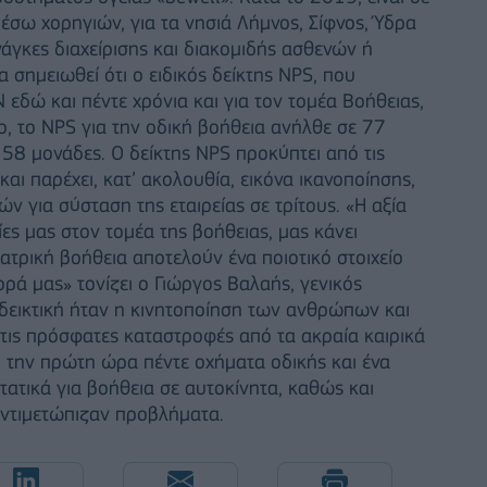
μέσω χορηγιών, για τα νησιά Λήμνος, Σίφνος, Ύδρα
ανάγκες διαχείρισης και διακομιδής ασθενών ή
 σημειωθεί ότι ο ειδικός δείκτης NPS, που
δώ και πέντε χρόνια και για τον τομέα Βοήθειας,
ο, το NPS για την οδική βοήθεια ανήλθε σε 77
 58 μονάδες. Ο δείκτης NPS προκύπτει από τις
αι παρέχει, κατ’ ακολουθία, εικόνα ικανοποίησης,
ν για σύσταση της εταιρείας σε τρίτους. «Η αξία
ες μας στον τομέα της βοήθειας, μας κάνει
ατρική βοήθεια αποτελούν ένα ποιοτικό στοιχείο
ορά μας» τονίζει ο Γιώργος Βαλαής, γενικός
δεικτική ήταν η κινητοποίηση των ανθρώπων και
 τις πρόσφατες καταστροφές από τα ακραία καιρικά
 την πρώτη ώρα πέντε οχήματα οδικής και ένα
ατικά για βοήθεια σε αυτοκίνητα, καθώς και
ντιμετώπιζαν προβλήματα.