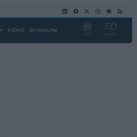
ΚΗ
ΚΟΣΜΟΣ
BN MAGAZINE
ΡΟΗ
ΜΕΝΟΥ