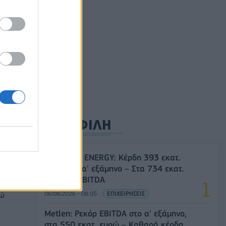
ούλιο
0
ΔΗΜΟΦΙΛΗ
HELLENiQ ENERGY: Κέρδη 393 εκατ.
ευρώ στο α' εξάμηνο – Στα 734 εκατ.
ευρώ τα EBITDA
06/08/2026 - 08:05
ΕΠΙΧΕΙΡΗΣΕΙΣ
ρώ
Metlen: Ρεκόρ EBITDA στο α' εξάμηνο,
στα 550 εκατ. ευρώ – Καθαρά κέρδη