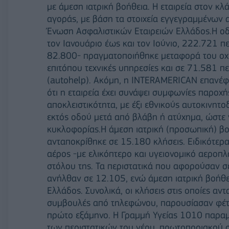
με άμεση ιατρική βοήθεια. Η εταιρεία στον κλ
αγοράς, με βάση τα στοιχεία εγγεγραμμένων 
Ένωση Ασφαλιστικών Εταιρειών Ελλάδος.Η οδ
τον Ιανουάριο έως και τον Ιούνιο, 222.721 πε
82.800- πραγματοποιήθηκε μεταφορά του οχ
επιτόπου τεχνικές υπηρεσίες και σε 71.581 π
(autohelp). Ακόμη, η INTERAMERICAN επανέφε
ότι η εταιρεία έχει συνάψει συμφωνίες παροχή
αποκλειστικότητα, με έξι εθνικούς αυτοκινη
εκτός οδού μετά από βλάβη ή ατύχημα, ώστε 
κυκλοφορίας.Η άμεση ιατρική (προσωπική) β
ανταποκρίθηκε σε 15.180 κλήσεις. Ειδικότερα
αέρος -με ελικόπτερο και υγειονομικό αεροπ
στόλου της. Τα περιστατικά που αφορούσαν σ
ανήλθαν σε 12.105, ενώ άμεση ιατρική βοήθε
Ελλάδος. Συνολικά, οι κλήσεις στις οποίες α
συμβουλές από τηλεφώνου, παρουσίασαν φέτο
πρώτο εξάμηνο. Η Γραμμή Υγείας 1010 παραμέ
των περιστατικών του νέου, πρωτοποριακού συ