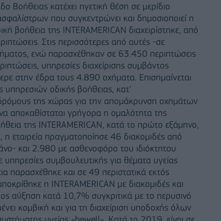
άδο Βοήθειας κατέχει ηγετική θέση σε μερίδιο
ασφαλίστρων που συγκεντρώνει και δημοσιοποιεί η
ική βοήθεια της INTERAMERICAN διαχειρίστηκε, από
ριπτώσεις. Στις περισσότερες από αυτές -σε
ήματος, ενώ παρασχέθηκαν σε 63.450 περιπτώσεις
εριπτώσεις, υπηρεσίες διαχείρισης συμβάντος
ρε στην έδρα τους 4.890 οχήματα. Επισημαίνεται
ς υπηρεσιών οδικής βοήθειας, κατ’
τοδρόμους της χώρας για την απομάκρυνση οχημάτων
να αποκαθίσταται γρήγορα η ομαλότητα της
οήθεια της INTERAMERICAN, κατά το πρώτο εξάμηνο,
, η εταιρεία πραγματοποίησε 46 διακομιδές από
λάνο- και 2.980 με ασθενοφόρο του ιδιόκτητου
ε υπηρεσίες συμβουλευτικής για θέματα υγείας
ια παρασχέθηκε και σε 49 περιστατικά εκτός
νταποκρίθηκε η INTERAMERICAN με διακομιδές και
ς αύξηση κατά 10,7% συγκριτικά με το περυσινό
νει κομβική και για τη διαχείριση υποδοχής όλων
στήματος υγείας «bewell». Κατά το 2019, είναι σε