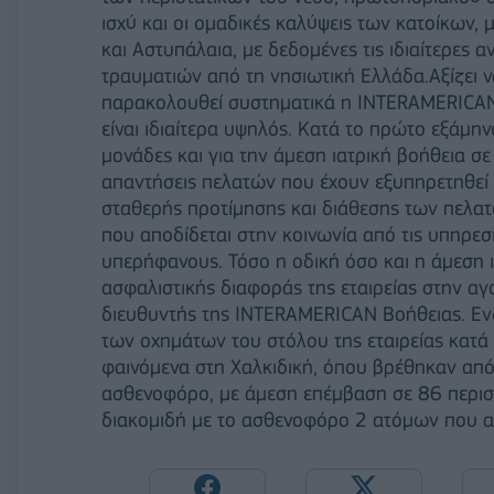
ισχύ και οι ομαδικές καλύψεις των κατοίκων, 
και Αστυπάλαια, με δεδομένες τις ιδιαίτερες 
τραυματιών από τη νησιωτική Ελλάδα.Αξίζει να
παρακολουθεί συστηματικά η INTERAMERICAN ε
είναι ιδιαίτερα υψηλός. Κατά το πρώτο εξάμην
μονάδες και για την άμεση ιατρική βοήθεια σε
απαντήσεις πελατών που έχουν εξυπηρετηθεί κ
σταθερής προτίμησης και διάθεσης των πελατώ
που αποδίδεται στην κοινωνία από τις υπηρεσί
υπερήφανους. Τόσο η οδική όσο και η άμεση ι
ασφαλιστικής διαφοράς της εταιρείας στην αγ
διευθυντής της INTERAMERICAN Βοήθειας. Εν
των οχημάτων του στόλου της εταιρείας κατά
φαινόμενα στη Χαλκιδική, όπου βρέθηκαν από
ασθενοφόρο, με άμεση επέμβαση σε 86 περιστ
διακομιδή με το ασθενοφόρο 2 ατόμων που α