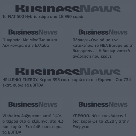
Το FIAT 500 Hybrid τώρα από 18.990 ευρώ
Ουκρανία: Με Μίχαϊλιουκ και
Πάρκερ: «Όνειρό μου να
Λεν κόντρα στην Ελλάδα
κατακτήσω το ΝΒΑ Europe με τη
Βιλερμπάν» - Η διευκρινιστική
ανάρτηση που έκανε
HELLENiQ ENERGY: Κέρδη 393 εκατ. ευρώ στο α' εξάμηνο – Στα 734
εκατ. ευρώ τα EBITDA
Viohalco: Αυξημένος κατά 14%
ΥΠΕΘΟΟ: Νέες επενδύσεις 1
ο τζίρος στο α' εξάμηνο, στα 4,3
δισ. ευρώ ως το 2028 για την
δισ. ευρώ – Στα 446 εκατ. ευρώ
Ενέργεια
τα EBITDA