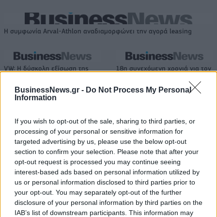
Η συμφωνία Arval-Athlon αναδιαμορφώνει την αγορά leasing
VW: Η δύσκολη εξίσωση της
18η συνεχόμενη χρονιά για τον
αναδιάρθρωσης
ΟΤΕ στη διεθνή σειρά δεικτών
FTSE4Good
BusinessNews.gr -
Do Not Process My Personal
Information
If you wish to opt-out of the sale, sharing to third parties, or
Alpha Bank: Για πρώτη φορά το Αρχαίο Θέατρο Επιδαύρου άνοιξε τις
processing of your personal or sensitive information for
πύλες του σε όλους
targeted advertising by us, please use the below opt-out
section to confirm your selection. Please note that after your
opt-out request is processed you may continue seeing
ESG Report 2025: Πώς η ΑΒ Βασιλόπουλος μετατρέπει τη
interest-based ads based on personal information utilized by
βιωσιμότητα σε καθημερινή πράξη
us or personal information disclosed to third parties prior to
your opt-out. You may separately opt-out of the further
disclosure of your personal information by third parties on the
IAB’s list of downstream participants. This information may