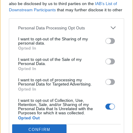
also be disclosed by us to third parties on the
IAB’s List of
Downstream Participants
that may further disclose it to other
ΠΕΡΙΣΣΌΤΕΡΑ ΣΕ ΑΥΤΉ ΤΗΝ ΚΑΤΗΓΟΡΊΑ
third parties.
Personal Data Processing Opt Outs
I want to opt-out of the Sharing of my
personal data.
Opted In
RED BULL X-FIGHTERS: Η
I want to opt-out of the Sale of my
ιστορία γράφεται στα
Χωρίς τις 5 εισηγμένες
Personal Data.
μάρμαρα
του Δημοσίου το
Opted In
roadshow στην Νέα Υόρκη
09/06/2015 - 03:00
I want to opt-out of processing my
09/06/2015 - 03:00
Personal Data for Targeted Advertising.
Opted In
I want to opt-out of Collection, Use,
Retention, Sale, and/or Sharing of my
Personal Data that Is Unrelated with the
Purposes for which it was collected.
Opted Out
CONFIRM