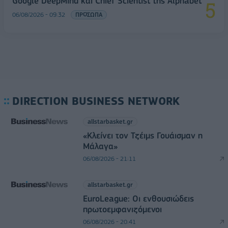
Google DeepMind και Chief Scientist της Alphabet
06/08/2026 - 09:32
ΠΡΟΣΩΠΑ
DIRECTION BUSINESS NETWORK
allstarbasket.gr
«Κλείνει τον Τζέιμς Γουάισμαν η
Μάλαγα»
06/08/2026 - 21:11
allstarbasket.gr
EuroLeague: Οι ενθουσιώδεις
πρωτοεμφανιζόμενοι
06/08/2026 - 20:41