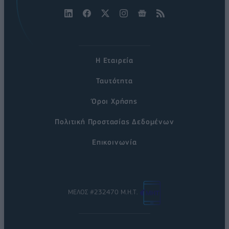
Η Εταιρεία
Ταυτότητα
Όροι Χρήσης
Πολιτική Προστασίας Δεδομένων
Επικοινωνία
ΜΕΛΟΣ #232470 Μ.Η.Τ.