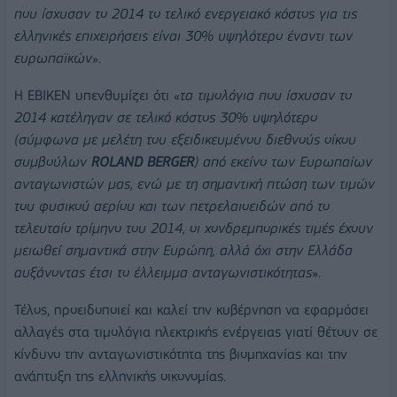
που ίσχυσαν το 2014 το τελικό ενεργειακό κόστος για τις
ελληνικές επιχειρήσεις είναι 30% υψηλότερο έναντι των
ευρωπαϊκών
».
Η ΕΒΙΚΕΝ υπενθυμίζει ότι «
τα τιμολόγια που ίσχυσαν το
2014 κατέληγαν σε τελικό κόστος 30% υψηλότερο
(σύμφωνα με μελέτη του εξειδικευμένου διεθνούς οίκου
συμβούλων
ROLAND BERGER
) από εκείνο των Ευρωπαίων
ανταγωνιστών μας, ενώ με τη σημαντική πτώση των τιμών
του φυσικού αερίου και των πετρελαιοειδών από το
τελευταίο τρίμηνο του 2014, οι χονδρεμπορικές τιμές έχουν
μειωθεί σημαντικά στην Ευρώπη, αλλά όχι στην Ελλάδα
αυξάνοντας έτσι το έλλειμμα ανταγωνιστικότητας
».
Τέλος, προειδοποιεί και καλεί την κυβέρνηση να εφαρμόσει
αλλαγές στα τιμολόγια ηλεκτρικής ενέργειας γιατί θέτουν σε
κίνδυνο την ανταγωνιστικότητα της βιομηχανίας και την
ανάπτυξη της ελληνικής οικονομίας.