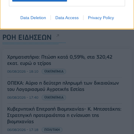
Data Deletion
Data Access
Privacy Policy
ΡΟΗ ΕΙΔΗΣΕΩΝ
Χρηματιστήριο: Πτώση κατά 0,59%, στα 320,42
εκατ. ευρώ ο τζίρος
06/08/2026 - 18:10
ΟΙΚΟΝΟΜΙΑ
ΟΠΕΚΑ: Αύριο η δεύτερη πληρωμή των δικαιούχων
του Λογαριασμού Αγροτικής Εστίας
06/08/2026 - 17:40
ΟΙΚΟΝΟΜΙΑ
Κυβερνητική Επιτροπή Βιομηχανίας- Κ. Μητσοτάκης:
Στρατηγική προτεραιότητα η ενίσχυση της
βιομηχανίας
06/08/2026 - 17:18
ΠΟΛΙΤΙΚΗ