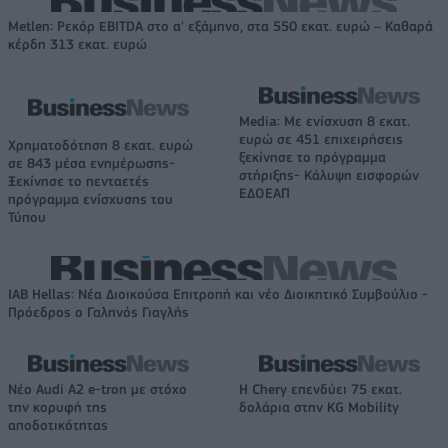
Metlen: Ρεκόρ EBITDA στο α' εξάμηνο, στα 550 εκατ. ευρώ – Καθαρά
κέρδη 313 εκατ. ευρώ
Media: Με ενίσχυση 8 εκατ.
ευρώ σε 451 επιχειρήσεις
Χρηματοδότηση 8 εκατ. ευρώ
ξεκίνησε το πρόγραμμα
σε 843 μέσα ενημέρωσης-
στήριξης- Κάλυψη εισφορών
Ξεκίνησε το πενταετές
ΕΔΟΕΑΠ
πρόγραμμα ενίσχυσης του
Τύπου
IAB Hellas: Νέα Διοικούσα Επιτροπή και νέο Διοικητικό Συμβούλιο -
Πρόεδρος ο Γαληνός Γιαγλής
Νέο Audi A2 e-tron με στόχο
Η Chery επενδύει 75 εκατ.
την κορυφή της
δολάρια στην KG Mobility
αποδοτικότητας