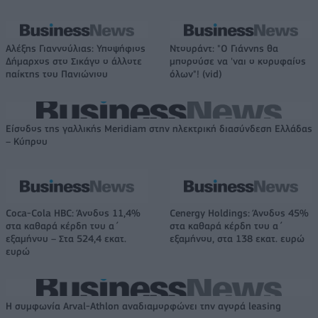
Αλέξης Γιαννούλιας: Υποψήφιος
Ντουράντ: "Ο Γιάννης θα
Δήμαρχος στο Σικάγο ο άλλοτε
μπορούσε να 'ναι ο κορυφαίος
παίκτης του Πανιώνιου
όλων"! (vid)
Είσοδος της γαλλικής Meridiam στην ηλεκτρική διασύνδεση Ελλάδας
– Κύπρου
Coca-Cola HBC: Άνοδος 11,4%
Cenergy Holdings: Άνοδος 45%
στα καθαρά κέρδη του α΄
στα καθαρά κέρδη του α΄
εξαμήνου – Στα 524,4 εκατ.
εξαμήνου, στα 138 εκατ. ευρώ
ευρώ
Η συμφωνία Arval-Athlon αναδιαμορφώνει την αγορά leasing