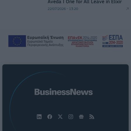
Aveda I One for All Leave in Elixir
22/07/2026 - 13:20