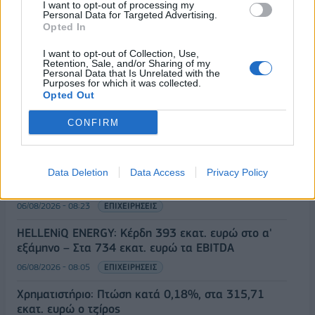
I want to opt-out of processing my
Personal Data for Targeted Advertising.
Opted In
ΡΟΗ ΕΙΔΗΣΕΩΝ
I want to opt-out of Collection, Use,
Retention, Sale, and/or Sharing of my
Personal Data that Is Unrelated with the
Purposes for which it was collected.
Disney: Πτώση 34,2% στα καθαρά κέρδη του
Opted Out
εννεαμήνου – Στα 7,28 δισ. δολάρια
CONFIRM
06/08/2026 - 08:42
ΕΠΙΧΕΙΡΗΣΕΙΣ
Viohalco: Αυξημένος κατά 14% ο τζίρος στο α'
εξάμηνο, στα 4,3 δισ. ευρώ – Στα 446 εκατ. ευρώ
Data Deletion
Data Access
Privacy Policy
τα EBITDA
06/08/2026 - 08:23
ΕΠΙΧΕΙΡΗΣΕΙΣ
HELLENiQ ENERGY: Κέρδη 393 εκατ. ευρώ στο α'
εξάμηνο – Στα 734 εκατ. ευρώ τα EBITDA
06/08/2026 - 08:05
ΕΠΙΧΕΙΡΗΣΕΙΣ
Χρηματιστήριο: Πτώση κατά 0,18%, στα 315,71
εκατ. ευρώ ο τζίρος