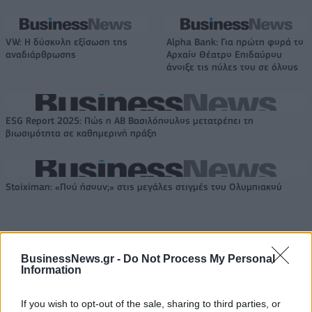
VW: Η δύσκολη εξίσωση της
Alpha Bank: Για πρώτη φορά το
αναδιάρθρωσης
Αρχαίο Θέατρο Επιδαύρου
άνοιξε τις πύλες του σε όλους
ESG Report 2025: Πώς η ΑΒ Βασιλόπουλος μετατρέπει τη
βιωσιμότητα σε καθημερινή πράξη
Stoiximan: «Πού ήσουν;» στις μεγάλες στιγμές του Ολυμπιακού
BusinessNews.gr -
Do Not Process My Personal
ΠΕΡΙΣΣΌΤΕΡΑ ΣΕ ΑΥΤΉ ΤΗΝ ΚΑΤΗΓΟΡΊΑ
Information
If you wish to opt-out of the sale, sharing to third parties, or