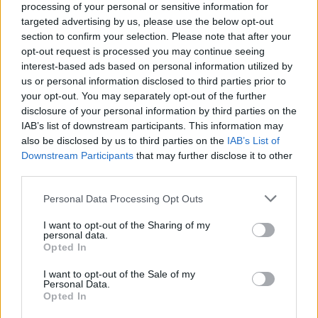
processing of your personal or sensitive information for
targeted advertising by us, please use the below opt-out
section to confirm your selection. Please note that after your
opt-out request is processed you may continue seeing
interest-based ads based on personal information utilized by
ΕΤΕ: Ομολογιακό δάνειο
us or personal information disclosed to third parties prior to
έως 41,74 εκατ. στην
Eurobank: Έναρξη
your opt-out. You may separately opt-out of the further
Elsewedy Electric για έργα
διαδικασίας απόσχισης του
disclosure of your personal information by third parties on the
ΑΠΕ
τραπεζικού κλάδου με
IAB’s list of downstream participants. This information may
σύσταση νέας εταιρείας
also be disclosed by us to third parties on the
IAB’s List of
01/07/2019 - 03:00
Downstream Participants
that may further disclose it to other
01/07/2019 - 03:00
third parties.
Personal Data Processing Opt Outs
I want to opt-out of the Sharing of my
personal data.
Opted In
I want to opt-out of the Sale of my
Personal Data.
Opted In