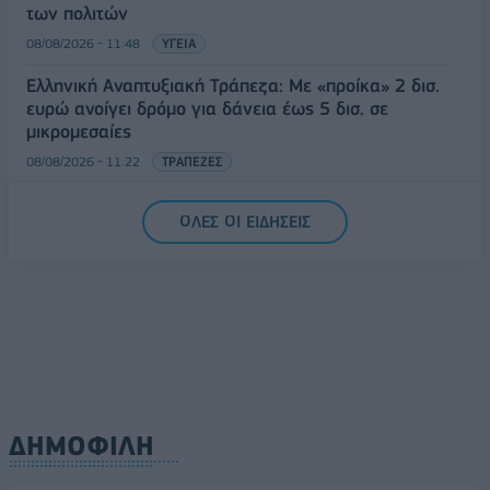
των πολιτών
08/08/2026 - 11:48
ΥΓΕΙΑ
Ελληνική Αναπτυξιακή Τράπεζα: Με «προίκα» 2 δισ.
ευρώ ανοίγει δρόμο για δάνεια έως 5 δισ. σε
μικρομεσαίες
08/08/2026 - 11:22
ΤΡΑΠΕΖΕΣ
5G παντού, 6G στον ορίζοντα: Πού βρίσκεται η
ΟΛΕΣ ΟΙ ΕΙΔΗΣΕΙΣ
Ελλάδα στη μεγάλη τεχνολογική μετάβαση
08/08/2026 - 10:54
ΤΕΧΝΟΛΟΓΙΑ
ΔΗΜΟΦΙΛΗ