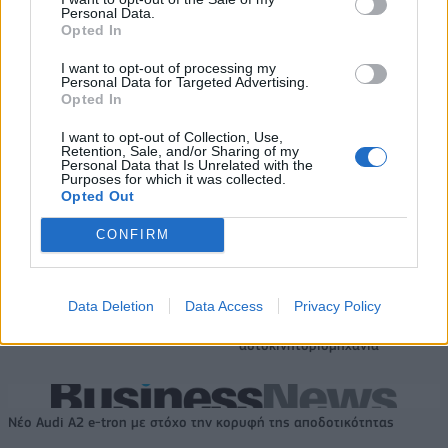
Personal Data.
Opted In
ΣΚΑΪ: Ολοκληρώθηκε η θητεία
I want to opt-out of processing my
του Γρηγόρη Δημητριάδη - Ο
Personal Data for Targeted Advertising.
Χρηματιστήριο Αθηνών:
Γιάννης Αλαφούζος επιστρέφει
Opted In
Εβδομαδιαία άνοδος 1,76%,
στη θέση του CEO
κέρδη 23,31% από τις αρχές
I want to opt-out of Collection, Use,
του έτους
Retention, Sale, and/or Sharing of my
Personal Data that Is Unrelated with the
Purposes for which it was collected.
Opted Out
Media: Με ενίσχυση 8 εκατ. ευρώ σε 451 επιχειρήσεις ξεκίνησε το
πρόγραμμα στήριξης- Κάλυψη εισφορών ΕΔΟΕΑΠ
CONFIRM
Data Deletion
Data Access
Privacy Policy
Η Toyota φέρνει νέα γενιά
Σε κινεζική… πολιορκία η
μπαταριών για τα υβριδικά της
ευρωπαϊκή
αυτοκινητοβιομηχανία
Νέο Audi A2 e-tron με στόχο την κορυφή της αποδοτικότητας