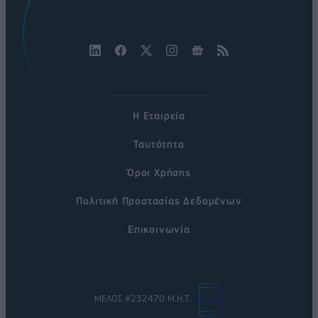
Η Εταιρεία
Ταυτότητα
Όροι Χρήσης
Πολιτική Προστασίας Δεδομένων
Επικοινωνία
ΜΕΛΟΣ #232470 Μ.Η.Τ.