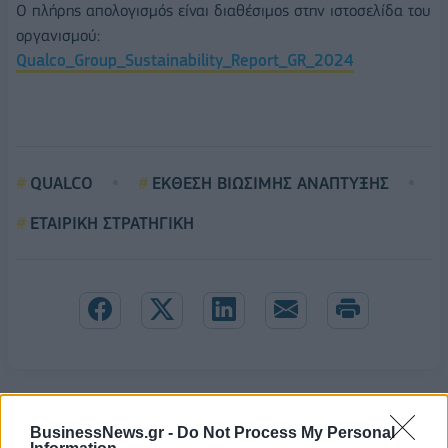
Ο πλήρης απολογισμός είναι διαθέσιμος στην ιστοσελίδα του
οργανισμού:
Qualco_Group_Sustainability_Report_GR_2024
QUALCO
ΕΚΘΕΣΗ ΒΙΩΣΙΜΗΣ ΑΝΑΠΤΥΞΗΣ
ΕΤΑΙΡΙΚΗ ΣΤΡΑΤΗΓΙΚΗ
BusinessNews.gr -
Do Not Process My Personal