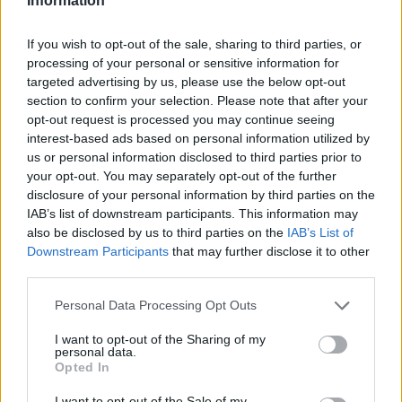
Information
If you wish to opt-out of the sale, sharing to third parties, or
processing of your personal or sensitive information for
targeted advertising by us, please use the below opt-out
section to confirm your selection. Please note that after your
opt-out request is processed you may continue seeing
interest-based ads based on personal information utilized by
us or personal information disclosed to third parties prior to
Live στις 13:00, ο αγώνας της Εθνικής Παίδων κόντρα στο Ισραήλ
your opt-out. You may separately opt-out of the further
disclosure of your personal information by third parties on the
IAB’s list of downstream participants. This information may
Mundo Deportivo για
also be disclosed by us to third parties on the
IAB’s List of
Παναθηναϊκό: «Μια πεντάδα
Downstream Participants
that may further disclose it to other
Όμιλος ΔΕΗ: Νέα συμφωνία για
που σπέρνει τον φόβο στην
χαρτοφυλάκιο έργων ΑΠΕ άνω
third parties.
Ευρώπη»
των 2 GW σε Πολωνία και
Ουγγαρία
Personal Data Processing Opt Outs
I want to opt-out of the Sharing of my
personal data.
Opted In
Fourlis: Συμφωνία για την πώληση συμμετοχής στο Sofia South Ring
Mall έναντι 49,35 εκατ. ευρώ
I want to opt-out of the Sale of my