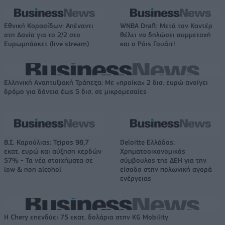
Εθνική Κορασίδων: Απέναντι
WNBA Draft: Μετά τον Καντέρ
στη Δανία για το 2/2 στο
θέλει να δηλώσει συμμετοχή
Ευρωμπάσκετ (live stream)
και ο Ρόις Γουάιτ!
Ελληνική Αναπτυξιακή Τράπεζα: Με «προίκα» 2 δισ. ευρώ ανοίγει
δρόμο για δάνεια έως 5 δισ. σε μικρομεσαίες
Β.Σ. Καρούλιας: Τζίρος 98,7
Deloitte Ελλάδος:
εκατ. ευρώ και αύξηση κερδών
Χρηματοοικονομικός
57% - Τα νέα στοιχήματα σε
σύμβουλος της ΔΕΗ για την
low & non alcohol
είσοδο στην πολωνική αγορά
ενέργειας
Η Chery επενδύει 75 εκατ. δολάρια στην KG Mobility