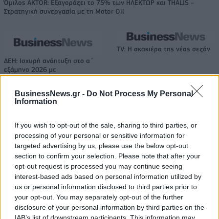
Όμιλος AKTOR: Εξαγοράζει το 75% των ΗΛΕΚΤΩΡ και THALIS –
Στρατηγική συνεργασία με τη Motor Oil
TV: Η σκακιέρα της νέας σεζόν
ΔΕΗ: Ισχυρή ανάπτυξη στο α΄
εξάμηνο 2026 με
προσαρμοσμένο EBITDA στα 1,2
δισ. ευρώ
BusinessNews.gr -
Do Not Process My Personal
Information
IAB Hellas: Νέα Διοικούσα Επιτροπή και νέο Διοικητικό Συμβούλιο -
If you wish to opt-out of the sale, sharing to third parties, or
Πρόεδρος ο Γαληνός Γιαγλής
processing of your personal or sensitive information for
targeted advertising by us, please use the below opt-out
section to confirm your selection. Please note that after your
opt-out request is processed you may continue seeing
Νέο Audi A2 e-tron με στόχο
Η Chery επενδύει 75 εκατ.
interest-based ads based on personal information utilized by
την κορυφή της
δολάρια στην KG Mobility
us or personal information disclosed to third parties prior to
αποδοτικότητας
your opt-out. You may separately opt-out of the further
disclosure of your personal information by third parties on the
IAB’s list of downstream participants. This information may