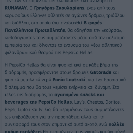
Την τεχνική επιμέλεια της εκδήλωσης έχει αναλάβει η
RUNAWAY
. Ο
Γρηγόρης Σκουλαρίκης
, ένας από τους
κορυφαίους Έλληνες αθλητές σε αγώνες δρόμου, τριάθλου
και διάθλου, στο οποίο έχει αναδειχθεί
8 φορές
Πανελλήνιος Πρωταθλητής
, θα οδηγήσει την «κούρσα»,
καθοδηγώντας τους συμμετέχοντες μέσα από την πολύτιμη
εμπειρία του και δίνοντας το έναυσμα του νέου αθλητικού
φιλανθρωπικού θεσμού της PepsiCo Hellas.
Η PepsiCo Hellas θα είναι φυσικά εκεί σε κάθε βήμα της
διαδρομής, προσφέροντας στους δρομείς
Gatorade
και
φυσικό μεταλλικό νερό
Eonio
Loutraki
, για ένα δροσιστικό
διάλειμμα που θα τους γεμίσει ενέργεια και δύναμη. Στο
τέλος της διαδρομής, τα
αγαπημένα
snacks
και
beverages
της
PepsiCo
Hellas
, Lay’s, Cheetos, Doritos,
Pepsi, Lipton και Ivi Go, θα περιμένουν τους συμμετέχοντες
ως επιβράβευση για την προσπάθεια αλλά και τη
συνεισφορά τους στον σημαντικό αυτό σκοπό, ενώ
πολλές
ακόμη εκπλήξεις
θα περιμένουν τους νικητές και όχι μόνο!