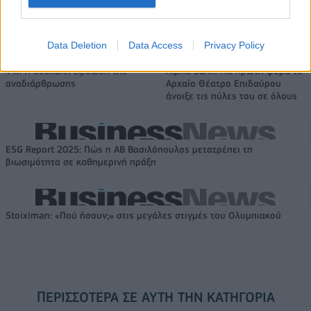
Η συμφωνία Arval-Athlon αναδιαμορφώνει την αγορά leasing
Data Deletion
Data Access
Privacy Policy
VW: Η δύσκολη εξίσωση της
Alpha Bank: Για πρώτη φορά το
αναδιάρθρωσης
Αρχαίο Θέατρο Επιδαύρου
άνοιξε τις πύλες του σε όλους
ESG Report 2025: Πώς η ΑΒ Βασιλόπουλος μετατρέπει τη
βιωσιμότητα σε καθημερινή πράξη
Stoiximan: «Πού ήσουν;» στις μεγάλες στιγμές του Ολυμπιακού
ΠΕΡΙΣΣΌΤΕΡΑ ΣΕ ΑΥΤΉ ΤΗΝ ΚΑΤΗΓΟΡΊΑ