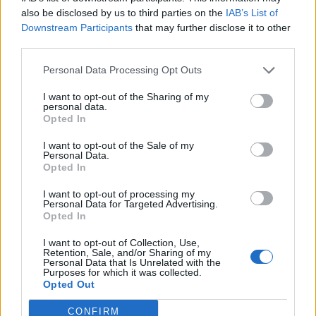
Το FIAT 500 Hybrid τώρα από 18.990 ευρώ
also be disclosed by us to third parties on the
IAB’s List of
Downstream Participants
that may further disclose it to other
third parties.
Ντουράντ: "Ο Γιάννης θα
Οι διακοπές των Γάλλων του
Personal Data Processing Opt Outs
μπορούσε να 'ναι ο κορυφαίος
Παναθηναϊκού με τέσσερις
όλων"! (vid)
συμπατριώτες τους στη Μύκονο
I want to opt-out of the Sharing of my
(pic)
personal data.
Opted In
I want to opt-out of the Sale of my
Personal Data.
Είσοδος της γαλλικής Meridiam στην ηλεκτρική διασύνδεση Ελλάδας
Opted In
– Κύπρου
I want to opt-out of processing my
Personal Data for Targeted Advertising.
Opted In
Coca-Cola HBC: Άνοδος 11,4%
Cenergy Holdings: Άνοδος 45%
I want to opt-out of Collection, Use,
Retention, Sale, and/or Sharing of my
στα καθαρά κέρδη του α΄
στα καθαρά κέρδη του α΄
Personal Data that Is Unrelated with the
εξαμήνου – Στα 524,4 εκατ.
εξαμήνου, στα 138 εκατ. ευρώ
Purposes for which it was collected.
ευρώ
Opted Out
CONFIRM