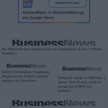
Με Λιθουανία στον προημιτελικό του Ευρωπαϊκού Β' κατ. η Εθνική
Νεανίδων
Αλέξης Γιαννούλιας: Υποψήφιος
Δήμαρχος στο Σικάγο ο άλλοτε
Evergood: Άγγιξε τα 300 εκατ. ο
παίκτης του Πανιώνιου
τζίρος- Στα 10 εκατ. ευρώ το
τίμημα για το 60% του
Jackaroo