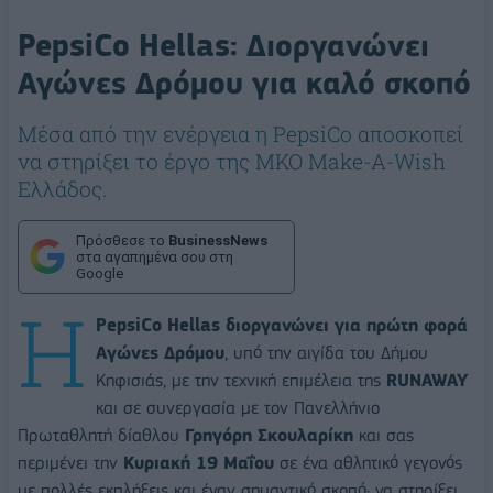
PepsiCo Hellas: Διοργανώνει
Αγώνες Δρόμου για καλό σκοπό
Μέσα από την ενέργεια η PepsiCo αποσκοπεί
να στηρίξει το έργο της ΜΚΟ Make-A-Wish
Ελλάδος.
Πρόσθεσε το
BusinessNews
στα αγαπημένα σου στη
Google
Η
PepsiCo Hellas διοργανώνει για πρώτη φορά
Αγώνες Δρόμου
, υπό την αιγίδα του Δήμου
Κηφισιάς, με την τεχνική επιμέλεια της
RUNAWAY
και σε συνεργασία με τον Πανελλήνιο
Πρωταθλητή δίαθλου
Γρηγόρη Σκουλαρίκη
και σας
περιμένει την
Κυριακή 19 Μαΐου
σε ένα αθλητικό γεγονός
με πολλές εκπλήξεις και έναν σημαντικό σκοπό· να στηρίξει