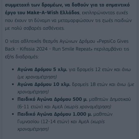
συμμετοχή των δρομέων, να δοθούν για το σημαντικό
έργο του
Make
-
A
-
Wish
Ελλάδος
, εκπληρώνοντας ευχές
που έχουν τη δύναμη να μεταμορφώσουν τις ζωές παιδιών
με πολύ σοβαρές ασθένειες.
Ο νέος αθλητικός θεσμός Αγώνων Δρόμου «PepsiCo Gives
Back - Kifissia 2024 - Run Smile Repeat» περιλαμβάνει τις
εξής διαδρομές:
Αγώνα Δρόμου 5 χλμ.
για δρομείς 12 ετών και άνω
(με χρονομέτρηση)
Αγώνα Δρόμου 10 χλμ.
δρομείς 18 ετών και άνω
(με
χρονομέτρηση)
Παιδικό Αγώνα Δρόμου 500 μ.
μαθητών Δημοτικού
(6-11 ετών) και ΑμεΑ
(χωρίς χρονομέτρηση)
Παιδικό Αγώνα Δρόμου 1.000 μ.
μαθητών
Γυμνασίου (12-14 ετών) και ΑμεΑ
(χωρίς
χρονομέτρηση)