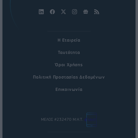
Η Εταιρεία
Ταυτότητα
Όροι Χρήσης
Πολιτική Προστασίας Δεδομένων
Επικοινωνία
ΜΕΛΟΣ #232470 Μ.Η.Τ.