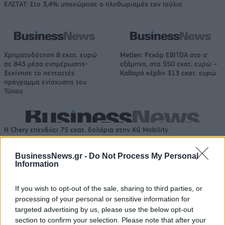
ΕΛΣΤΑΤ: Στο 3,4% υποχώρησε ο πληθωρισμός τον Ιούλιο
Χρηματοδότηση 8 εκατ. ευρώ
Metlen: Ρεκόρ EBITDA στο α'
σε 843 μέσα ενημέρωσης-
εξάμηνο, στα 550 εκατ. ευρώ –
Ξεκίνησε το πενταετές
Καθαρά κέρδη 313 εκατ. ευρώ
πρόγραμμα ενίσχυσης του
Τύπου
Η Chery επενδύει 75 εκατ. δολάρια στην KG Mobility
BusinessNews.gr -
Do Not Process My Personal
Information
Το FIAT 500 Hybrid τώρα από
Ατρόμητος και Novibet
18.990 ευρώ
συνεχίζουν μαζί: Ανανέωση της
συνεργασίας τους μέχρι το
If you wish to opt-out of the sale, sharing to third parties, or
2028
processing of your personal or sensitive information for
targeted advertising by us, please use the below opt-out
section to confirm your selection. Please note that after your