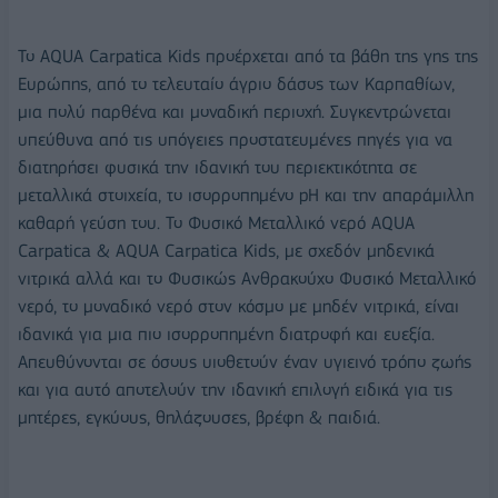
Το AQUA Carpatica Kids προέρχεται από τα βάθη της γης της
Ευρώπης, από το τελευταίο άγριο δάσος των Καρπαθίων,
μια πολύ παρθένα και μοναδική περιοχή. Συγκεντρώνεται
υπεύθυνα από τις υπόγειες προστατευμένες πηγές για να
διατηρήσει φυσικά την ιδανική του περιεκτικότητα σε
μεταλλικά στοιχεία, το ισορροπημένο pH και την απαράμιλλη
καθαρή γεύση του. Το Φυσικό Μεταλλικό νερό AQUA
Carpatica & AQUA Carpatica Kids, με σχεδόν μηδενικά
νιτρικά αλλά και το Φυσικώς Ανθρακούχο Φυσικό Μεταλλικό
νερό, το μοναδικό νερό στον κόσμο με μηδέν νιτρικά, είναι
ιδανικά για μια πιο ισορροπημένη διατροφή και ευεξία.
Απευθύνονται σε όσους υιοθετούν έναν υγιεινό τρόπο ζωής
και για αυτό αποτελούν την ιδανική επιλογή ειδικά για τις
μητέρες, εγκύους, θηλάζουσες, βρέφη & παιδιά.