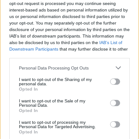
opt-out request is processed you may continue seeing
18η συνεχόμενη χρονιά για τον ΟΤΕ στη διεθνή σειρά δεικτών
interest-based ads based on personal information utilized by
FTSE4Good
us or personal information disclosed to third parties prior to
your opt-out. You may separately opt-out of the further
disclosure of your personal information by third parties on the
Alpha Bank: Για πρώτη φορά το Αρχαίο Θέατρο Επιδαύρου άνοιξε τις
IAB’s list of downstream participants. This information may
πύλες του σε όλους
also be disclosed by us to third parties on the
IAB’s List of
Downstream Participants
that may further disclose it to other
third parties.
Personal Data Processing Opt Outs
ΠΕΡΙΣΣΌΤΕΡΑ ΣΕ ΑΥΤΉ ΤΗΝ ΚΑΤΗΓΟΡΊΑ
I want to opt-out of the Sharing of my
personal data.
Opted In
I want to opt-out of the Sale of my
Personal Data.
Opted In
I want to opt-out of processing my
Personal Data for Targeted Advertising.
Opted In