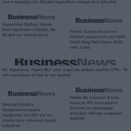
Live η πρεμιέρα της Εθνικής Κορασίδων κόντρα στην Ιρλανδία
Ευρωπαϊκό Παίδων: Λύγισε
στην παράταση η Ελλάδα, 96-
Fourlis: Συμφωνία για την
86 από την Ισπανία (pics)
πώληση συμμετοχής στο Sofia
South Ring Mall έναντι 49,35
εκατ. ευρώ
Β.Σ. Καρούλιας: Τζίρος 98,7 εκατ. ευρώ και αύξηση κερδών 57% - Τα
νέα στοιχήματα σε low & non alcohol
Media: Με ενίσχυση 8 εκατ.
ευρώ σε 451 επιχειρήσεις
Deloitte Ελλάδος:
ξεκίνησε το πρόγραμμα
Χρηματοοικονομικός
στήριξης- Κάλυψη εισφορών
σύμβουλος της ΔΕΗ για την
ΕΔΟΕΑΠ
είσοδο στην πολωνική αγορά
ενέργειας