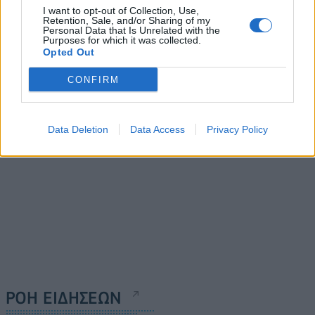
Η LAMDA Development
I want to opt-out of Collection, Use,
ΤΕΧΑΝ και ΣΕΟ ενώνουν
Retention, Sale, and/or Sharing of my
έγινε μέλος του UN Global
τις δυνάμεις τους για το
Personal Data that Is Unrelated with the
Compact και του UN
Purposes for which it was collected.
περιβάλλον
Opted Out
Global Compact Network
21/02/2024 - 11:41
Greece
CONFIRM
21/02/2024 - 15:47
Data Deletion
Data Access
Privacy Policy
ΡΟΗ ΕΙΔΗΣΕΩΝ