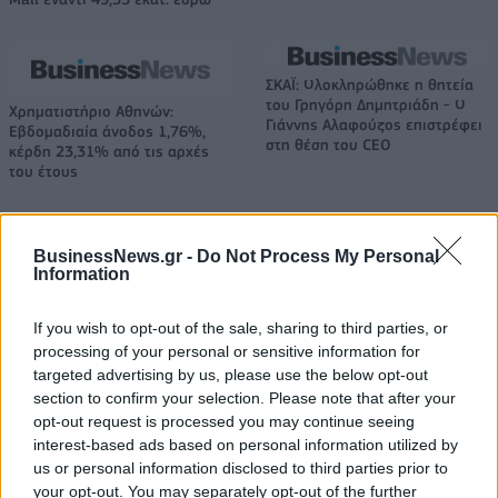
ΣΚΑΪ: Ολοκληρώθηκε η θητεία
του Γρηγόρη Δημητριάδη - Ο
Χρηματιστήριο Αθηνών:
Γιάννης Αλαφούζος επιστρέφει
Εβδομαδιαία άνοδος 1,76%,
στη θέση του CEO
κέρδη 23,31% από τις αρχές
του έτους
BusinessNews.gr -
Do Not Process My Personal
Media: Με ενίσχυση 8 εκατ. ευρώ σε 451 επιχειρήσεις ξεκίνησε το
Information
πρόγραμμα στήριξης- Κάλυψη εισφορών ΕΔΟΕΑΠ
If you wish to opt-out of the sale, sharing to third parties, or
processing of your personal or sensitive information for
Η Toyota φέρνει νέα γενιά
Σε κινεζική… πολιορκία η
targeted advertising by us, please use the below opt-out
μπαταριών για τα υβριδικά της
ευρωπαϊκή
section to confirm your selection. Please note that after your
αυτοκινητοβιομηχανία
opt-out request is processed you may continue seeing
interest-based ads based on personal information utilized by
us or personal information disclosed to third parties prior to
Νέο Audi A2 e-tron με στόχο την κορυφή της αποδοτικότητας
your opt-out. You may separately opt-out of the further