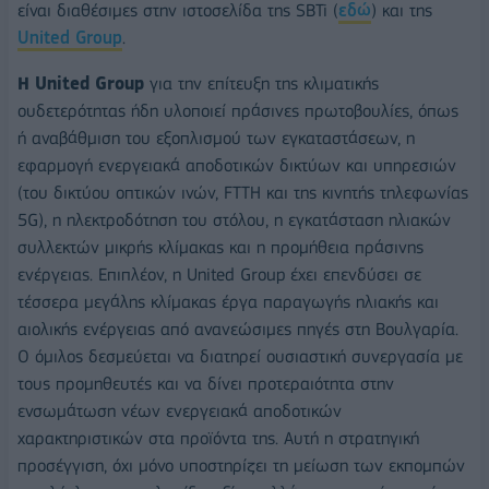
είναι διαθέσιμες στην ιστοσελίδα της SBTi (
εδώ
) και της
United Group
.
Η United Group
για την επίτευξη της κλιματικής
ουδετερότητας ήδη υλοποιεί πράσινες πρωτοβουλίες, όπως
ή αναβάθμιση του εξοπλισμού των εγκαταστάσεων, η
εφαρμογή ενεργειακά αποδοτικών δικτύων και υπηρεσιών
(του δικτύου οπτικών ινών, FTTH και της κινητής τηλεφωνίας
5G), η ηλεκτροδότηση του στόλου, η εγκατάσταση ηλιακών
συλλεκτών μικρής κλίμακας και η προμήθεια πράσινης
ενέργειας. Επιπλέον, η United Group έχει επενδύσει σε
τέσσερα μεγάλης κλίμακας έργα παραγωγής ηλιακής και
αιολικής ενέργειας από ανανεώσιμες πηγές στη Βουλγαρία.
Ο όμιλος δεσμεύεται να διατηρεί ουσιαστική συνεργασία με
τους προμηθευτές και να δίνει προτεραιότητα στην
ενσωμάτωση νέων ενεργειακά αποδοτικών
χαρακτηριστικών στα προϊόντα της. Αυτή η στρατηγική
προσέγγιση, όχι μόνο υποστηρίζει τη μείωση των εκπομπών