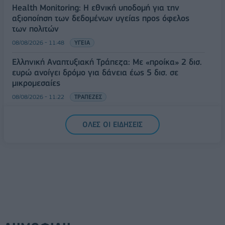
Health Monitoring: Η εθνική υποδομή για την
αξιοποίηση των δεδομένων υγείας προς όφελος
των πολιτών
08/08/2026 - 11:48
ΥΓΕΙΑ
Ελληνική Αναπτυξιακή Τράπεζα: Με «προίκα» 2 δισ.
ευρώ ανοίγει δρόμο για δάνεια έως 5 δισ. σε
μικρομεσαίες
08/08/2026 - 11:22
ΤΡΑΠΕΖΕΣ
5G παντού, 6G στον ορίζοντα: Πού βρίσκεται η
ΟΛΕΣ ΟΙ ΕΙΔΗΣΕΙΣ
Ελλάδα στη μεγάλη τεχνολογική μετάβαση
08/08/2026 - 10:54
ΤΕΧΝΟΛΟΓΙΑ