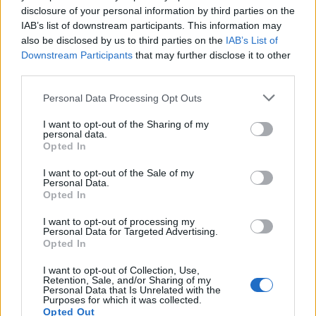
disclosure of your personal information by third parties on the
IAB’s list of downstream participants. This information may
also be disclosed by us to third parties on the
IAB’s List of
Mundo Deportivo για
Εθνική Κορασίδων: Απέναντι
Downstream Participants
that may further disclose it to other
Παναθηναϊκό: «Μια πεντάδα
στη Δανία για το 2/2 στο
third parties.
που σπέρνει τον φόβο στην
Ευρωμπάσκετ (live stream)
Ευρώπη»
Personal Data Processing Opt Outs
I want to opt-out of the Sharing of my
personal data.
Ελληνική Αναπτυξιακή Τράπεζα: Με «προίκα» 2 δισ. ευρώ ανοίγει
Opted In
δρόμο για δάνεια έως 5 δισ. σε μικρομεσαίες
I want to opt-out of the Sale of my
Personal Data.
Opted In
I want to opt-out of processing my
Β.Σ. Καρούλιας: Τζίρος 98,7
Deloitte Ελλάδος:
Personal Data for Targeted Advertising.
εκατ. ευρώ και αύξηση κερδών
Χρηματοοικονομικός
Opted In
57% - Τα νέα στοιχήματα σε
σύμβουλος της ΔΕΗ για την
low & non alcohol
είσοδο στην πολωνική αγορά
I want to opt-out of Collection, Use,
ενέργειας
Retention, Sale, and/or Sharing of my
Personal Data that Is Unrelated with the
Purposes for which it was collected.
Opted Out