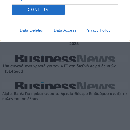
Η Chery επενδύει 75 εκατ. δολάρια στην KG Mobility
CONFIRM
Το FIAT 500 Hybrid τώρα από
Ατρόμητος και Novibet
Data Deletion
Data Access
Privacy Policy
18.990 ευρώ
συνεχίζουν μαζί: Ανανέωση της
συνεργασίας τους μέχρι το
2028
18η συνεχόμενη χρονιά για τον ΟΤΕ στη διεθνή σειρά δεικτών
FTSE4Good
Alpha Bank: Για πρώτη φορά το Αρχαίο Θέατρο Επιδαύρου άνοιξε τις
πύλες του σε όλους