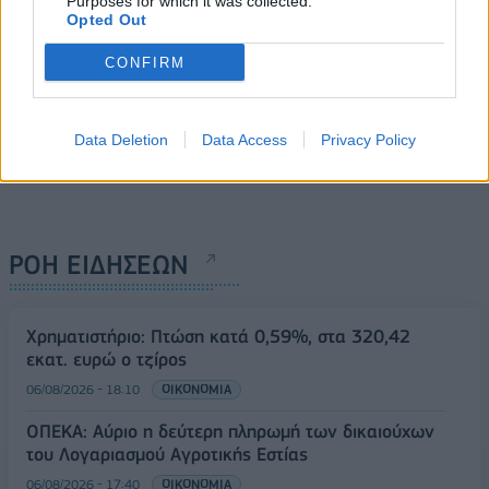
Purposes for which it was collected.
Opted Out
CONFIRM
Data Deletion
Data Access
Privacy Policy
ΡΟΗ ΕΙΔΗΣΕΩΝ
Χρηματιστήριο: Πτώση κατά 0,59%, στα 320,42
εκατ. ευρώ ο τζίρος
06/08/2026 - 18:10
ΟΙΚΟΝΟΜΙΑ
ΟΠΕΚΑ: Αύριο η δεύτερη πληρωμή των δικαιούχων
του Λογαριασμού Αγροτικής Εστίας
06/08/2026 - 17:40
ΟΙΚΟΝΟΜΙΑ