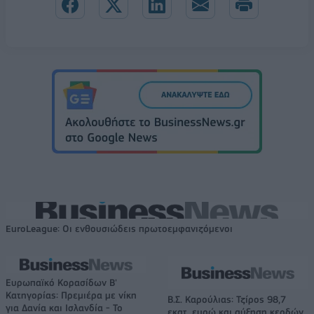
EuroLeague: Οι ενθουσιώδεις πρωτοεμφανιζόμενοι
Ευρωπαϊκό Κορασίδων Β'
Κατηγορίας: Πρεμιέρα με νίκη
Β.Σ. Καρούλιας: Τζίρος 98,7
για Δανία και Ισλανδία - Το
εκατ. ευρώ και αύξηση κερδών