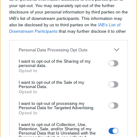
βιωσιμότητα σε καθημερινή πράξη
your opt-out. You may separately opt-out of the further
disclosure of your personal information by third parties on the
IAB’s list of downstream participants. This information may
also be disclosed by us to third parties on the
IAB’s List of
Downstream Participants
that may further disclose it to other
ΠΕΡΙΣΣΌΤΕΡΑ ΣΕ ΑΥΤΉ ΤΗΝ ΚΑΤΗΓΟΡΊΑ
third parties.
Personal Data Processing Opt Outs
I want to opt-out of the Sharing of my
personal data.
Opted In
I want to opt-out of the Sale of my
Personal Data.
Οι Antetokounbros δίνουν
Opted In
Attica Bank: Μέτρα
το 50% των εσόδων από
στήριξης και ανακούφισης
I want to opt-out of processing my
το e-shop τους στους
των πληγέντων από τις
Personal Data for Targeted Advertising.
πυρόπληκτους
πυρκαγιές
Opted In
20/08/2021 - 11:48
18/08/2021 - 16:24
I want to opt-out of Collection, Use,
Retention, Sale, and/or Sharing of my
Personal Data that Is Unrelated with the