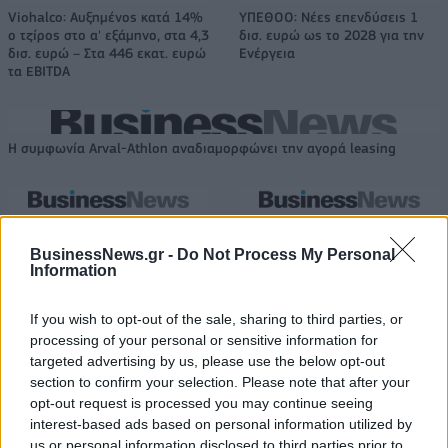
Viohalco: Αυξημένος κατά 14%
ΥΠΕΘΟΟ: Νέες επενδύσεις 1
ο τζίρος στο α' εξάμηνο, στα 4,3
δισ. ευρώ ως το 2028 για την
δισ. ευρώ – Στα 446 εκατ. ευρώ
Ενέργεια
τα EBITDA
Η συμφωνία Arval-Athlon αναδιαμορφώνει την αγορά leasing
VW: Η δύσκολη εξίσωση της
18η συνεχόμενη χρονιά για τον
αναδιάρθρωσης
ΟΤΕ στη διεθνή σειρά δεικτών
BusinessNews.gr -
Do Not Process My Personal
FTSE4Good
Information
If you wish to opt-out of the sale, sharing to third parties, or
Alpha Bank: Για πρώτη φορά το Αρχαίο Θέατρο Επιδαύρου άνοιξε τις
processing of your personal or sensitive information for
πύλες του σε όλους
targeted advertising by us, please use the below opt-out
section to confirm your selection. Please note that after your
opt-out request is processed you may continue seeing
interest-based ads based on personal information utilized by
ESG Report 2025: Πώς η ΑΒ Βασιλόπουλος μετατρέπει τη
us or personal information disclosed to third parties prior to