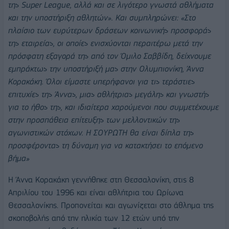
της
Super
League
, αλλά και σε λιγότερο γνωστά αθλήματα
και την υποστήριξη αθλητών». Και συμπληρώνει: «Στο
πλαίσιο των ευρύτερων δράσεων κοινωνικής προσφοράς
της εταιρείας, οι οποίες ενισχύονται περαιτέρω μετά την
πρόσφατη εξαγορά της από τον Όμιλο Σαββίδη, δείχνουμε
εμπράκτως την υποστήριξή μας στην Ολυμπιονίκη, Άννα
Κορακάκη. Όλοι είμαστε υπερήφανοι για τις τεράστιες
επιτυχίες της Άννας, μιας αθλήτριας μεγάλης και γνωστής
για το ήθος της, και ιδιαίτερα χαρούμενοι που συμμετέχουμε
στην προσπάθεια επίτευξης των μελλοντικών της
αγωνιστικών στόχων. Η ΣΟΥΡΩΤΗ θα είναι δίπλα της
προσφέροντας τη δύναμη για να κατακτήσει το επόμενο
βήμα»
Η Άννα Κορακάκη γεννήθηκε στη Θεσσαλονίκη, στις 8
Απριλίου του 1996 και είναι αθλήτρια του Ωρίωνα
Θεσσαλονίκης. Προπονείται και αγωνίζεται στο άθλημα της
σκοποβολής από την ηλικία των 12 ετών υπό την