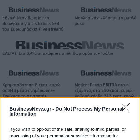
Εθνική Νεανίδων: Με τη
Μασλαρινός: «Χάσαμε το μυαλό
Βουλγαρία για τις θέσεις 5-8
μας»
του Ευρωμπάσκετ (live stream)
ΕΛΣΤΑΤ: Στο 3,4% υποχώρησε ο πληθωρισμός τον Ιούλιο
Χρηματοδότηση 8 εκατ. ευρώ
Metlen: Ρεκόρ EBITDA στο α'
σε 843 μέσα ενημέρωσης-
εξάμηνο, στα 550 εκατ. ευρώ –
Ξεκίνησε το πενταετές
Καθαρά κέρδη 313 εκατ. ευρώ
πρόγραμμα ενίσχυσης του
Τύπου
BusinessNews.gr -
Do Not Process My Personal
Information
If you wish to opt-out of the sale, sharing to third parties, or
Η Chery επενδύει 75 εκατ. δολάρια στην KG Mobility
processing of your personal or sensitive information for