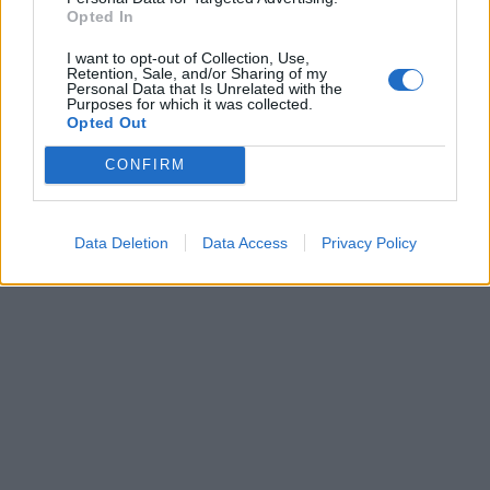
Opted In
I want to opt-out of Collection, Use,
Retention, Sale, and/or Sharing of my
Personal Data that Is Unrelated with the
Purposes for which it was collected.
Χριστουγεννιάτικο bazaar
Opted Out
από τη Σ. Χρηστίδου
Nissan: Κορυφαία
CONFIRM
βαθμολογία στη διαχείριση
05/12/2017 - 02:00
των υδάτινων πόρων
05/12/2017 - 02:00
Data Deletion
Data Access
Privacy Policy