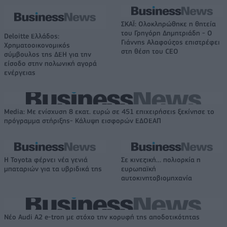
ΣΚΑΪ: Ολοκληρώθηκε η θητεία
του Γρηγόρη Δημητριάδη - Ο
Deloitte Ελλάδος:
Γιάννης Αλαφούζος επιστρέφει
Χρηματοοικονομικός
στη θέση του CEO
σύμβουλος της ΔΕΗ για την
είσοδο στην πολωνική αγορά
ενέργειας
Media: Με ενίσχυση 8 εκατ. ευρώ σε 451 επιχειρήσεις ξεκίνησε το
πρόγραμμα στήριξης- Κάλυψη εισφορών ΕΔΟΕΑΠ
Η Toyota φέρνει νέα γενιά
Σε κινεζική… πολιορκία η
μπαταριών για τα υβριδικά της
ευρωπαϊκή
αυτοκινητοβιομηχανία
Νέο Audi A2 e-tron με στόχο την κορυφή της αποδοτικότητας