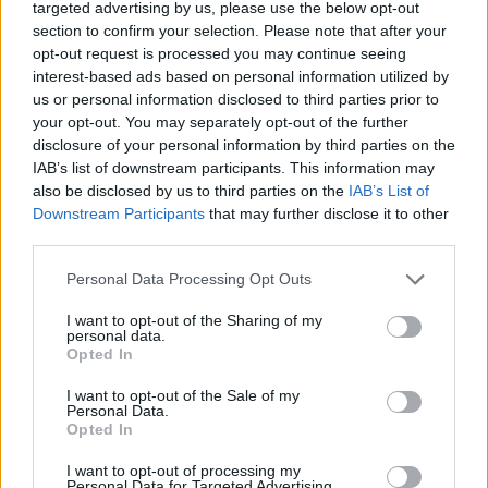
targeted advertising by us, please use the below opt-out
section to confirm your selection. Please note that after your
opt-out request is processed you may continue seeing
Το FIAT 500 Hybrid τώρα από
Ατρόμητος και Novibet
18.990 ευρώ
συνεχίζουν μαζί: Ανανέωση της
interest-based ads based on personal information utilized by
συνεργασίας τους μέχρι το
us or personal information disclosed to third parties prior to
2028
your opt-out. You may separately opt-out of the further
disclosure of your personal information by third parties on the
IAB’s list of downstream participants. This information may
also be disclosed by us to third parties on the
IAB’s List of
18η συνεχόμενη χρονιά για τον ΟΤΕ στη διεθνή σειρά δεικτών
Downstream Participants
that may further disclose it to other
FTSE4Good
third parties.
Personal Data Processing Opt Outs
Alpha Bank: Για πρώτη φορά το Αρχαίο Θέατρο Επιδαύρου άνοιξε τις
πύλες του σε όλους
I want to opt-out of the Sharing of my
personal data.
Opted In
I want to opt-out of the Sale of my
Personal Data.
Opted In
ΠΕΡΙΣΣΌΤΕΡΑ ΣΕ ΑΥΤΉ ΤΗΝ ΚΑΤΗΓΟΡΊΑ
I want to opt-out of processing my
Personal Data for Targeted Advertising.