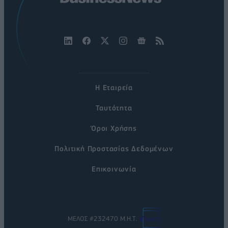
Η Εταιρεία
Ταυτότητα
Όροι Χρήσης
Πολιτική Προστασίας Δεδομένων
Επικοινωνία
ΜΕΛΟΣ #232470 Μ.Η.Τ.