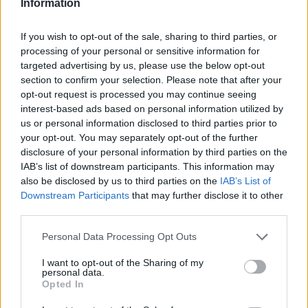
Information
VW: Η δύσκολη εξίσωση της
18η συνεχόμενη χρονιά για τον
If you wish to opt-out of the sale, sharing to third parties, or
αναδιάρθρωσης
ΟΤΕ στη διεθνή σειρά δεικτών
processing of your personal or sensitive information for
FTSE4Good
targeted advertising by us, please use the below opt-out
section to confirm your selection. Please note that after your
opt-out request is processed you may continue seeing
interest-based ads based on personal information utilized by
Alpha Bank: Για πρώτη φορά το Αρχαίο Θέατρο Επιδαύρου άνοιξε τις
πύλες του σε όλους
us or personal information disclosed to third parties prior to
your opt-out. You may separately opt-out of the further
disclosure of your personal information by third parties on the
IAB’s list of downstream participants. This information may
ESG Report 2025: Πώς η ΑΒ Βασιλόπουλος μετατρέπει τη
also be disclosed by us to third parties on the
IAB’s List of
βιωσιμότητα σε καθημερινή πράξη
Downstream Participants
that may further disclose it to other
third parties.
Personal Data Processing Opt Outs
I want to opt-out of the Sharing of my
ΠΕΡΙΣΣΌΤΕΡΑ ΣΕ ΑΥΤΉ ΤΗΝ ΚΑΤΗΓΟΡΊΑ
personal data.
Opted In