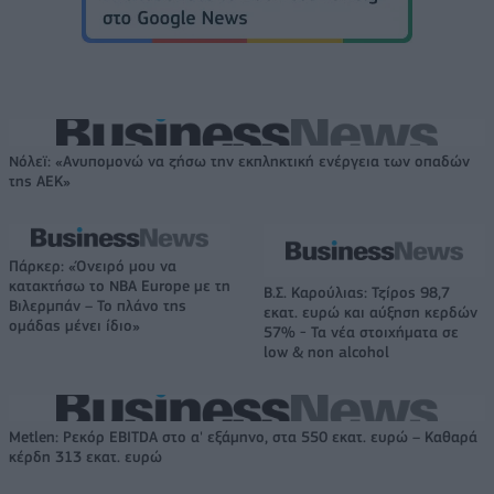
Νόλεϊ: «Ανυπομονώ να ζήσω την εκπληκτική ενέργεια των οπαδών
της ΑΕΚ»
Πάρκερ: «Όνειρό μου να
κατακτήσω το ΝΒΑ Europe με τη
Β.Σ. Καρούλιας: Τζίρος 98,7
Βιλερμπάν – Το πλάνο της
εκατ. ευρώ και αύξηση κερδών
ομάδας μένει ίδιο»
57% - Τα νέα στοιχήματα σε
low & non alcohol
Metlen: Ρεκόρ EBITDA στο α' εξάμηνο, στα 550 εκατ. ευρώ – Καθαρά
κέρδη 313 εκατ. ευρώ