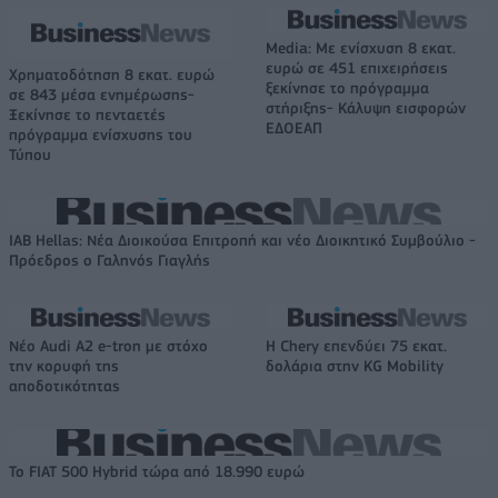
Media: Με ενίσχυση 8 εκατ.
ευρώ σε 451 επιχειρήσεις
Χρηματοδότηση 8 εκατ. ευρώ
ξεκίνησε το πρόγραμμα
σε 843 μέσα ενημέρωσης-
στήριξης- Κάλυψη εισφορών
Ξεκίνησε το πενταετές
ΕΔΟΕΑΠ
πρόγραμμα ενίσχυσης του
Τύπου
IAB Hellas: Νέα Διοικούσα Επιτροπή και νέο Διοικητικό Συμβούλιο -
Πρόεδρος ο Γαληνός Γιαγλής
Νέο Audi A2 e-tron με στόχο
Η Chery επενδύει 75 εκατ.
την κορυφή της
δολάρια στην KG Mobility
αποδοτικότητας
Το FIAT 500 Hybrid τώρα από 18.990 ευρώ