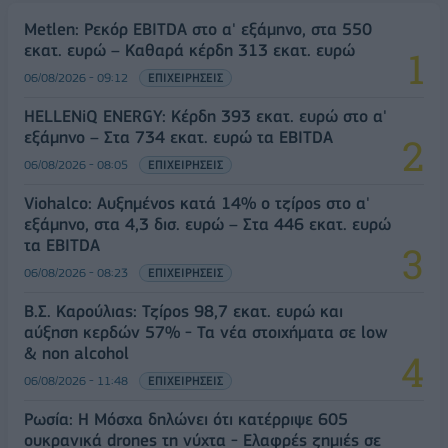
Metlen: Ρεκόρ EBITDA στο α' εξάμηνο, στα 550
εκατ. ευρώ – Καθαρά κέρδη 313 εκατ. ευρώ
06/08/2026 - 09:12
ΕΠΙΧΕΙΡΗΣΕΙΣ
HELLENiQ ENERGY: Κέρδη 393 εκατ. ευρώ στο α'
εξάμηνο – Στα 734 εκατ. ευρώ τα EBITDA
06/08/2026 - 08:05
ΕΠΙΧΕΙΡΗΣΕΙΣ
Viohalco: Αυξημένος κατά 14% ο τζίρος στο α'
εξάμηνο, στα 4,3 δισ. ευρώ – Στα 446 εκατ. ευρώ
τα EBITDA
06/08/2026 - 08:23
ΕΠΙΧΕΙΡΗΣΕΙΣ
Β.Σ. Καρούλιας: Τζίρος 98,7 εκατ. ευρώ και
αύξηση κερδών 57% - Τα νέα στοιχήματα σε low
& non alcohol
06/08/2026 - 11:48
ΕΠΙΧΕΙΡΗΣΕΙΣ
Ρωσία: Η Μόσχα δηλώνει ότι κατέρριψε 605
ουκρανικά drones τη νύχτα - Ελαφρές ζημιές σε