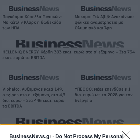
Παγκόσμιο Κύπελλο Γυναικών:
Μακάμπι Τελ Αβίβ: Ανακοίνωσε
Με Κέιτλιν Κλαρκ η δωδεκάδα
φιλικές αναμετρήσεις με
των ΗΠΑ
Ολυμπιακό και Άρη
HELLENiQ ENERGY: Κέρδη 393 εκατ. ευρώ στο α' εξάμηνο – Στα 734
εκατ. ευρώ τα EBITDA
Viohalco: Αυξημένος κατά 14%
ΥΠΕΘΟΟ: Νέες επενδύσεις 1
ο τζίρος στο α' εξάμηνο, στα 4,3
δισ. ευρώ ως το 2028 για την
δισ. ευρώ – Στα 446 εκατ. ευρώ
Ενέργεια
τα EBITDA
Η συμφωνία Arval-Athlon αναδιαμορφώνει την αγορά leasing
BusinessNews.gr -
Do Not Process My Personal