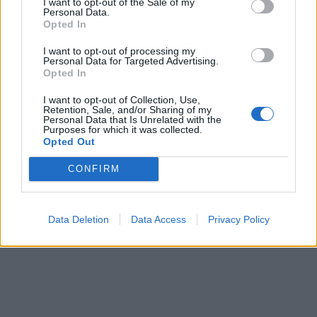
I want to opt-out of the Sale of my
Personal Data.
Opted In
I want to opt-out of processing my
Personal Data for Targeted Advertising.
Opted In
«Πράσινο φως» στον
I want to opt-out of Collection, Use,
ΑΔΜΗΕ για την υποβολή
Συνεργασία της STS
Retention, Sale, and/or Sharing of my
αιτήματος χρηματοδότησης
Personal Data that Is Unrelated with the
ENGINEERING με την SMI
Purposes for which it was collected.
της ηλεκτρικής
GRUP για τη διανομή
Opted Out
διασύνδεσης Ελλάδας-
εξοπλισμού
Κύπρου
φωτοβολταϊκών
CONFIRM
12/05/2026 - 19:43
11/05/2026 - 12:59
Data Deletion
Data Access
Privacy Policy