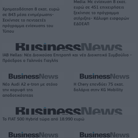
Media: Με ενίσχυση 8 εκατ.
ευρώ σε 451 επιχειρήσεις
Χρηματοδότηση 8 εκατ. ευρώ
ξεκίνησε το πρόγραμμα
σε 843 μέσα ενημέρωσης-
στήριξης- Κάλυψη εισφορών
Ξεκίνησε το πενταετές
ΕΔΟΕΑΠ
πρόγραμμα ενίσχυσης του
Τύπου
IAB Hellas: Νέα Διοικούσα Επιτροπή και νέο Διοικητικό Συμβούλιο -
Πρόεδρος ο Γαληνός Γιαγλής
Νέο Audi A2 e-tron με στόχο
Η Chery επενδύει 75 εκατ.
την κορυφή της
δολάρια στην KG Mobility
αποδοτικότητας
Το FIAT 500 Hybrid τώρα από 18.990 ευρώ