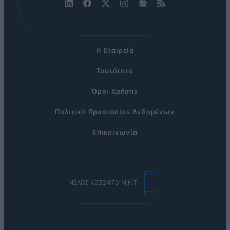
Η Εταιρεία
Ταυτότητα
Όροι Χρήσης
Πολιτική Προστασίας Δεδομένων
Επικοινωνία
ΜΕΛΟΣ #232470 Μ.Η.Τ.