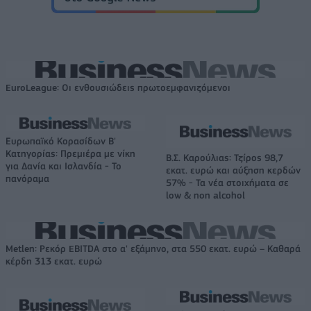
EuroLeague: Οι ενθουσιώδεις πρωτοεμφανιζόμενοι
Ευρωπαϊκό Κορασίδων Β'
Κατηγορίας: Πρεμιέρα με νίκη
Β.Σ. Καρούλιας: Τζίρος 98,7
για Δανία και Ισλανδία - Το
εκατ. ευρώ και αύξηση κερδών
πανόραμα
57% - Τα νέα στοιχήματα σε
low & non alcohol
Metlen: Ρεκόρ EBITDA στο α' εξάμηνο, στα 550 εκατ. ευρώ – Καθαρά
κέρδη 313 εκατ. ευρώ