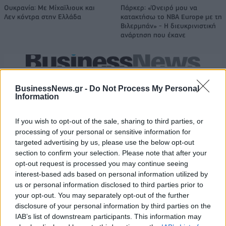
Ουκρανία: Με Μίχαϊλιουκ και
Πάρκερ: «Όνειρό μου να
Λεν κόντρα στην Ελλάδα
κατακτήσω το ΝΒΑ Europe με τη
Βιλερμπάν» - Η διευκρινιστική
ανάρτηση που έκανε
HELLENiQ ENERGY: Κέρδη 393 εκατ. ευρώ στο α' εξάμηνο – Στα 734
εκατ. ευρώ τα EBITDA
BusinessNews.gr -
Do Not Process My Personal
Information
If you wish to opt-out of the sale, sharing to third parties, or
processing of your personal or sensitive information for
Viohalco: Αυξημένος κατά 14%
ΥΠΕΘΟΟ: Νέες επενδύσεις 1
targeted advertising by us, please use the below opt-out
ο τζίρος στο α' εξάμηνο, στα 4,3
δισ. ευρώ ως το 2028 για την
δισ. ευρώ – Στα 446 εκατ. ευρώ
Ενέργεια
section to confirm your selection. Please note that after your
τα EBITDA
opt-out request is processed you may continue seeing
interest-based ads based on personal information utilized by
us or personal information disclosed to third parties prior to
your opt-out. You may separately opt-out of the further
Η συμφωνία Arval-Athlon αναδιαμορφώνει την αγορά leasing
disclosure of your personal information by third parties on the
IAB’s list of downstream participants. This information may