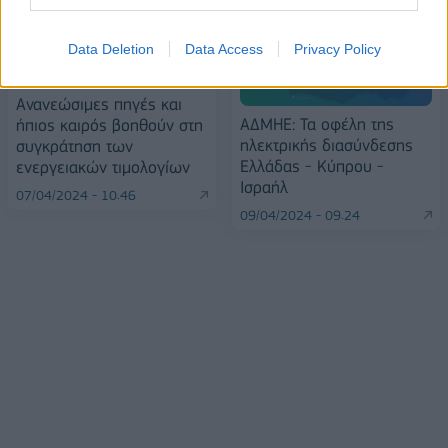
Data Deletion
Data Access
Privacy Policy
Ανανεώσιμες πηγές και
ΑΔΜΗΕ: Τα οφέλη της
ήπιος καιρός βοηθούν στη
ηλεκτρικής διασύνδεσης
συγκράτηση των
Ελλάδας - Κύπρου -
ενεργειακών τιμολογίων
Ισραήλ
07/04/2024 - 10:46
09/04/2024 - 09:24