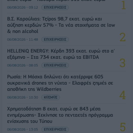
06/08/2026 - 09:12
ΕΠΙΧΕΙΡΗΣΕΙΣ
Β.Σ. Καρούλιας: Τζίρος 98,7 εκατ. ευρώ και
αύξηση κερδών 57% - Τα νέα στοιχήματα σε low
& non alcohol
06/08/2026 - 11:48
ΕΠΙΧΕΙΡΗΣΕΙΣ
HELLENiQ ENERGY: Κέρδη 393 εκατ. ευρώ στο α'
εξάμηνο – Στα 734 εκατ. ευρώ τα EBITDA
06/08/2026 - 08:05
ΕΠΙΧΕΙΡΗΣΕΙΣ
Ρωσία: Η Μόσχα δηλώνει ότι κατέρριψε 605
ουκρανικά drones τη νύχτα - Ελαφρές ζημιές σε
αποθήκη της Wildberries
06/08/2026 - 10:30
ΚΟΣΜΟΣ
Χρηματοδότηση 8 εκατ. ευρώ σε 843 μέσα
ενημέρωσης- Ξεκίνησε το πενταετές πρόγραμμα
ενίσχυσης του Τύπου
06/08/2026 - 13:05
ΕΠΙΧΕΙΡΗΣΕΙΣ