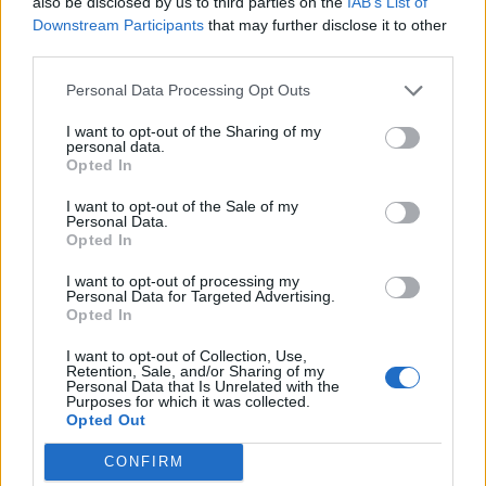
also be disclosed by us to third parties on the
IAB’s List of
Downstream Participants
that may further disclose it to other
VW: Η δύσκολη εξίσωση της
18η συνεχόμενη χρονιά για τον
αναδιάρθρωσης
ΟΤΕ στη διεθνή σειρά δεικτών
third parties.
FTSE4Good
Personal Data Processing Opt Outs
I want to opt-out of the Sharing of my
personal data.
Alpha Bank: Για πρώτη φορά το Αρχαίο Θέατρο Επιδαύρου άνοιξε τις
Opted In
πύλες του σε όλους
I want to opt-out of the Sale of my
Personal Data.
Opted In
ESG Report 2025: Πώς η ΑΒ Βασιλόπουλος μετατρέπει τη
βιωσιμότητα σε καθημερινή πράξη
I want to opt-out of processing my
Personal Data for Targeted Advertising.
Opted In
I want to opt-out of Collection, Use,
Retention, Sale, and/or Sharing of my
Personal Data that Is Unrelated with the
ΠΕΡΙΣΣΌΤΕΡΑ ΣΕ ΑΥΤΉ ΤΗΝ ΚΑΤΗΓΟΡΊΑ
Purposes for which it was collected.
Opted Out
CONFIRM