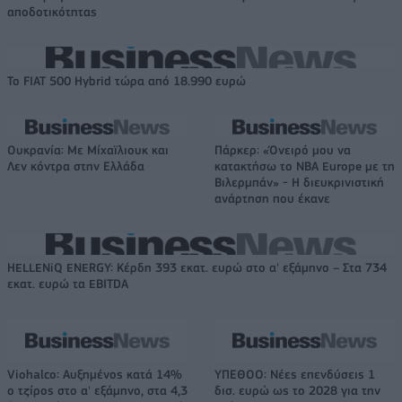
αποδοτικότητας
Το FIAT 500 Hybrid τώρα από 18.990 ευρώ
Ουκρανία: Με Μίχαϊλιουκ και
Πάρκερ: «Όνειρό μου να
Λεν κόντρα στην Ελλάδα
κατακτήσω το ΝΒΑ Europe με τη
Βιλερμπάν» - Η διευκρινιστική
ανάρτηση που έκανε
HELLENiQ ENERGY: Κέρδη 393 εκατ. ευρώ στο α' εξάμηνο – Στα 734
εκατ. ευρώ τα EBITDA
Viohalco: Αυξημένος κατά 14%
ΥΠΕΘΟΟ: Νέες επενδύσεις 1
ο τζίρος στο α' εξάμηνο, στα 4,3
δισ. ευρώ ως το 2028 για την