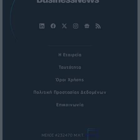
Η Εταιρεία
Ταυτότητα
Όροι Χρήσης
Πολιτική Προστασίας Δεδομένων
Επικοινωνία
ΜΕΛΟΣ #232470 Μ.Η.Τ.