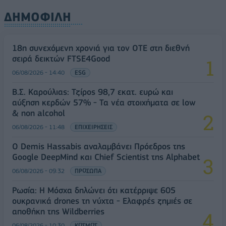
ΔΗΜΟΦΙΛΗ
18η συνεχόμενη χρονιά για τον ΟΤΕ στη διεθνή
σειρά δεικτών FTSE4Good
06/08/2026 - 14:40
ESG
Β.Σ. Καρούλιας: Τζίρος 98,7 εκατ. ευρώ και
αύξηση κερδών 57% - Τα νέα στοιχήματα σε low
& non alcohol
06/08/2026 - 11:48
ΕΠΙΧΕΙΡΗΣΕΙΣ
Ο Demis Hassabis αναλαμβάνει Πρόεδρος της
Google DeepMind και Chief Scientist της Alphabet
06/08/2026 - 09:32
ΠΡΟΣΩΠΑ
Ρωσία: Η Μόσχα δηλώνει ότι κατέρριψε 605
ουκρανικά drones τη νύχτα - Ελαφρές ζημιές σε
αποθήκη της Wildberries
06/08/2026 - 10:30
ΚΟΣΜΟΣ