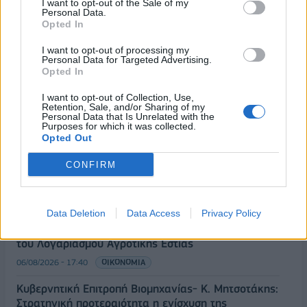
I want to opt-out of the Sale of my
Personal Data.
Opted In
I want to opt-out of processing my
Personal Data for Targeted Advertising.
Opted In
I want to opt-out of Collection, Use,
Retention, Sale, and/or Sharing of my
Personal Data that Is Unrelated with the
ΡΟΗ ΕΙΔΗΣΕΩΝ
Purposes for which it was collected.
Opted Out
CONFIRM
Χρηματιστήριο: Πτώση κατά 0,59%, στα 320,42
εκατ. ευρώ ο τζίρος
06/08/2026 - 18:10
ΟΙΚΟΝΟΜΙΑ
Data Deletion
Data Access
Privacy Policy
ΟΠΕΚΑ: Αύριο η δεύτερη πληρωμή των δικαιούχων
του Λογαριασμού Αγροτικής Εστίας
06/08/2026 - 17:40
ΟΙΚΟΝΟΜΙΑ
Κυβερνητική Επιτροπή Βιομηχανίας- Κ. Μητσοτάκης:
Στρατηγική προτεραιότητα η ενίσχυση της