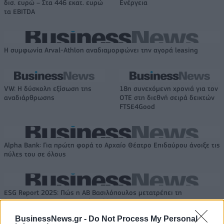
δισ. ευρώ – Στα 446 εκατ. ευρώ
Ενέργεια
τα EBITDA
Η συμφωνία Arval-Athlon αναδιαμορφώνει την αγορά leasing
VW: Η δύσκολη εξίσωση της
18η συνεχόμενη χρονιά για τον
αναδιάρθρωσης
ΟΤΕ στη διεθνή σειρά δεικτών
FTSE4Good
Alpha Bank: Για πρώτη φορά το Αρχαίο Θέατρο Επιδαύρου άνοιξε τις
πύλες του σε όλους
ESG Report 2025: Πώς η ΑΒ Βασιλόπουλος μετατρέπει τη
βιωσιμότητα σε καθημερινή πράξη
BusinessNews.gr -
Do Not Process My Personal