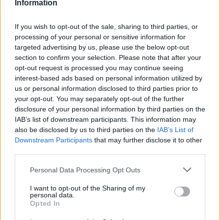
Information
If you wish to opt-out of the sale, sharing to third parties, or
ΠΕΡΙΣΣΌΤΕΡΑ ΣΕ ΑΥΤΉ ΤΗΝ ΚΑΤΗΓΟΡΊΑ
processing of your personal or sensitive information for
targeted advertising by us, please use the below opt-out
section to confirm your selection. Please note that after your
opt-out request is processed you may continue seeing
interest-based ads based on personal information utilized by
us or personal information disclosed to third parties prior to
your opt-out. You may separately opt-out of the further
Το πόρισμα του
disclosure of your personal information by third parties on the
ιατροδικαστή για το
Επιτροπή Εξοπλισμών:
IAB’s list of downstream participants. This information may
δυστύχημα στην Κάλυμνο
Εξετάζεται ανάκληση της
also be disclosed by us to third parties on the
IAB’s List of
συμφωνίας με Σαουδική
Downstream Participants
that may further disclose it to other
28/11/2017 - 02:00
Αραβία
third parties.
28/11/2017 - 02:00
Personal Data Processing Opt Outs
I want to opt-out of the Sharing of my
personal data.
Opted In