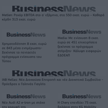
Metlen: Ρεκόρ EBITDA στο α' εξάμηνο, στα 550 εκατ. ευρώ – Καθαρά
κέρδη 313 εκατ. ευρώ
Media: Με ενίσχυση 8 εκατ.
ευρώ σε 451 επιχειρήσεις
Χρηματοδότηση 8 εκατ. ευρώ
ξεκίνησε το πρόγραμμα
σε 843 μέσα ενημέρωσης-
στήριξης- Κάλυψη εισφορών
Ξεκίνησε το πενταετές
ΕΔΟΕΑΠ
πρόγραμμα ενίσχυσης του
Τύπου
IAB Hellas: Νέα Διοικούσα Επιτροπή και νέο Διοικητικό Συμβούλιο -
Πρόεδρος ο Γαληνός Γιαγλής
Νέο Audi A2 e-tron με στόχο
Η Chery επενδύει 75 εκατ.
την κορυφή της
δολάρια στην KG Mobility