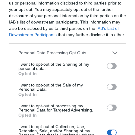
us or personal information disclosed to third parties prior to
your opt-out. You may separately opt-out of the further
Ειδικό Χωροταξικό για τον Τουρισμό: Οι νέοι
disclosure of your personal information by third parties on the
κανόνες για επενδύσεις, νησιά και προορισμούς υπό
IAB’s list of downstream participants. This information may
πίεση
also be disclosed by us to third parties on the
IAB’s List of
08/08/2026 - 13:21
ΤΟΥΡΙΣΜΟΣ
Downstream Participants
that may further disclose it to other
third parties.
Υπουργείο Εργασίας: Ο “χάρτης” των πληρωμών
από τον e-ΕΦΚΑ και τη ΔΥΠΑ έως τις 14 Αυγούστου
Personal Data Processing Opt Outs
08/08/2026 - 12:58
ΟΙΚΟΝΟΜΙΑ
I want to opt-out of the Sharing of my
personal data.
Οι Hamilton Reserve Bank και SEE Capital
Opted In
Hamilton Ltd. συνάπτουν συμφωνία υπηρεσιών
μάρκετινγκ
I want to opt-out of the Sale of my
Personal Data.
08/08/2026 - 13:44
ΕΠΙΧΕΙΡΗΣΕΙΣ
Opted In
Χρηματιστήριο Αθηνών: Εβδομαδιαία άνοδος
I want to opt-out of processing my
1,76%, κέρδη 23,31% από τις αρχές του έτους
Personal Data for Targeted Advertising.
Opted In
08/08/2026 - 12:36
ΟΙΚΟΝΟΜΙΑ
I want to opt-out of Collection, Use,
Διευρύνεται η πρωτοβουλία για τις τιμές στο ράφι
Retention, Sale, and/or Sharing of my
Personal Data that Is Unrelated with the