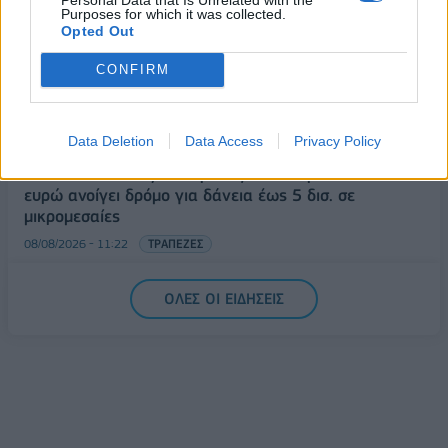
με 916 προϊόντα
Purposes for which it was collected.
08/08/2026 - 12:12
ΛΙΑΝΕΜΠΟΡΙΟ
Opted Out
Health Monitoring: Η εθνική υποδομή για την
CONFIRM
αξιοποίηση των δεδομένων υγείας προς όφελος
των πολιτών
08/08/2026 - 11:48
ΥΓΕΙΑ
Data Deletion
Data Access
Privacy Policy
Ελληνική Αναπτυξιακή Τράπεζα: Με «προίκα» 2 δισ.
ευρώ ανοίγει δρόμο για δάνεια έως 5 δισ. σε
μικρομεσαίες
08/08/2026 - 11:22
ΤΡΑΠΕΖΕΣ
5G παντού, 6G στον ορίζοντα: Πού βρίσκεται η
ΟΛΕΣ ΟΙ ΕΙΔΗΣΕΙΣ
Ελλάδα στη μεγάλη τεχνολογική μετάβαση
08/08/2026 - 10:54
ΤΕΧΝΟΛΟΓΙΑ