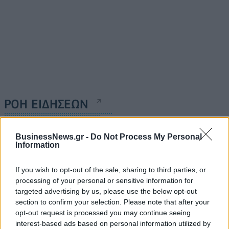
ΡΟΗ ΕΙΔΗΣΕΩΝ
BusinessNews.gr -
Do Not Process My Personal
Κορυφώνεται η έξοδος του Αυγούστου – Πάνω από
Information
56.000 επιβάτες αναχωρούν σήμερα από τα
λιμάνια της Αττικής
If you wish to opt-out of the sale, sharing to third parties, or
08/08/2026 - 14:30
ΕΛΛΑΔΑ
processing of your personal or sensitive information for
targeted advertising by us, please use the below opt-out
Δυτική Αττική: Η επόμενη ημέρα μετά τις πυρκαγιές
section to confirm your selection. Please note that after your
– Τα έργα Antinero και η «μάχη» πριν από τις
opt-out request is processed you may continue seeing
βροχές
interest-based ads based on personal information utilized by
08/08/2026 - 14:08
ΕΛΛΑΔΑ