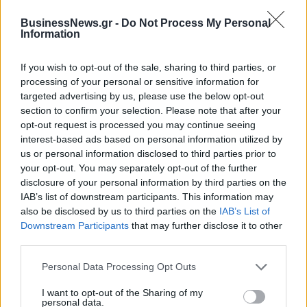
Alpha Bank: Για πρώτη φορά το Αρχαίο Θέατρο Επιδαύρου άνοιξε τις
BusinessNews.gr -
Do Not Process My Personal
πύλες του σε όλους
Information
If you wish to opt-out of the sale, sharing to third parties, or
processing of your personal or sensitive information for
targeted advertising by us, please use the below opt-out
ΠΕΡΙΣΣΌΤΕΡΑ ΣΕ ΑΥΤΉ ΤΗΝ ΚΑΤΗΓΟΡΊΑ
section to confirm your selection. Please note that after your
opt-out request is processed you may continue seeing
interest-based ads based on personal information utilized by
us or personal information disclosed to third parties prior to
your opt-out. You may separately opt-out of the further
disclosure of your personal information by third parties on the
IAB’s list of downstream participants. This information may
also be disclosed by us to third parties on the
IAB’s List of
Αφιερωμένο στην
"Αστακός" η πύλη του
Downstream Participants
that may further disclose it to other
Παγκόσμια Ημέρα Παιδιού
υπουργείου Εθνικής
third parties.
το σημερινό Doodle της
Άμυνας μετά την εισβολή
Personal Data Processing Opt Outs
Google
Ρουβίκωνα
20/11/2017 - 02:00
20/11/2017 - 02:00
I want to opt-out of the Sharing of my
personal data.