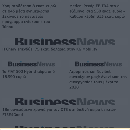
Χρηματοδότηση 8 εκατ. ευρώ
Metlen: Ρεκόρ EBITDA στο α'
σε 843 μέσα ενημέρωσης-
εξάμηνο, στα 550 εκατ. ευρώ –
Ξεκίνησε το πενταετές
Καθαρά κέρδη 313 εκατ. ευρώ
πρόγραμμα ενίσχυσης του
Τύπου
Η Chery επενδύει 75 εκατ. δολάρια στην KG Mobility
Το FIAT 500 Hybrid τώρα από
Ατρόμητος και Novibet
18.990 ευρώ
συνεχίζουν μαζί: Ανανέωση της
συνεργασίας τους μέχρι το
2028
18η συνεχόμενη χρονιά για τον ΟΤΕ στη διεθνή σειρά δεικτών
FTSE4Good