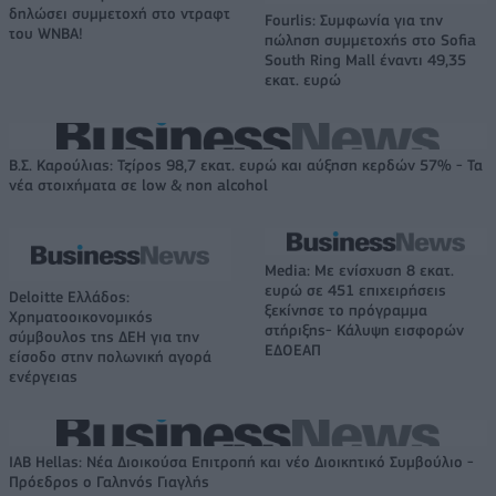
δηλώσει συμμετοχή στο ντραφτ
Fourlis: Συμφωνία για την
του WNBA!
πώληση συμμετοχής στο Sofia
South Ring Mall έναντι 49,35
εκατ. ευρώ
Β.Σ. Καρούλιας: Τζίρος 98,7 εκατ. ευρώ και αύξηση κερδών 57% - Τα
νέα στοιχήματα σε low & non alcohol
Media: Με ενίσχυση 8 εκατ.
ευρώ σε 451 επιχειρήσεις
Deloitte Ελλάδος:
ξεκίνησε το πρόγραμμα
Χρηματοοικονομικός
στήριξης- Κάλυψη εισφορών
σύμβουλος της ΔΕΗ για την
ΕΔΟΕΑΠ
είσοδο στην πολωνική αγορά
ενέργειας
IAB Hellas: Νέα Διοικούσα Επιτροπή και νέο Διοικητικό Συμβούλιο -
Πρόεδρος ο Γαληνός Γιαγλής