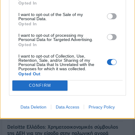
Opted In
I want to opt-out of the Sale of my
Personal Data.
Opted In
I want to opt-out of processing my
Personal Data for Targeted Advertising.
Opted In
I want to opt-out of Collection, Use,
Retention, Sale, and/or Sharing of my
Personal Data that Is Unrelated with the
Purposes for which it was collected.
Opted Out
ΡΟΗ ΕΙΔΗΣΕΩΝ
CONFIRM
ΥΠΑΑΤ: Επιπλέον 12,5 εκατ. ευρώ στις Περιφέρειες
για την ενίσχυση της βιοασφάλειας
Data Deletion
Data Access
Privacy Policy
07/08/2026 - 17:02
ΟΙΚΟΝΟΜΙΑ
Deloitte Ελλάδος: Χρηματοοικονομικός σύμβουλος
της ΔΕΗ για την είσοδο στην πολωνική αγορά