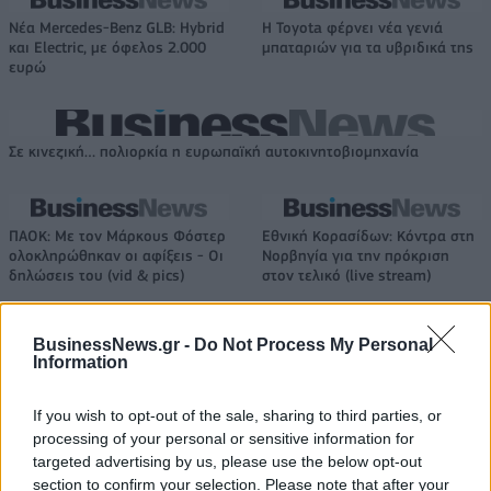
Νέα Mercedes-Benz GLB: Hybrid
Η Toyota φέρνει νέα γενιά
και Electric, με όφελος 2.000
μπαταριών για τα υβριδικά της
ευρώ
Σε κινεζική… πολιορκία η ευρωπαϊκή αυτοκινητοβιομηχανία
ΠΑΟΚ: Με τον Μάρκους Φόστερ
Εθνική Κορασίδων: Κόντρα στη
ολοκληρώθηκαν οι αφίξεις - Οι
Νορβηγία για την πρόκριση
δηλώσεις του (vid & pics)
στον τελικό (live stream)
BusinessNews.gr -
Do Not Process My Personal
Ταχύτερα και αυστηρότερα: Το νέο ψηφιακό καθεστώς της ΑΑΔΕ για
Information
τα ανασφάλιστα οχήματα
If you wish to opt-out of the sale, sharing to third parties, or
processing of your personal or sensitive information for
targeted advertising by us, please use the below opt-out
section to confirm your selection. Please note that after your
Όμιλος ΔΕΗ: Νέα συμφωνία για
Τουρισμός για Όλους: Kατάθεση