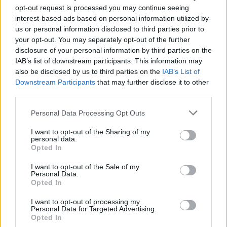
opt-out request is processed you may continue seeing
χαρτοφυλάκιο έργων ΑΠΕ άνω
αιτήσεων ανεξάρτητα από το
των 2 GW σε Πολωνία και
τελευταίο ψηφίο του ΑΦΜ
interest-based ads based on personal information utilized by
Ουγγαρία
us or personal information disclosed to third parties prior to
your opt-out. You may separately opt-out of the further
disclosure of your personal information by third parties on the
IAB’s list of downstream participants. This information may
Νέο Audi A2 e-tron με στόχο την κορυφή της αποδοτικότητας
also be disclosed by us to third parties on the
IAB’s List of
Downstream Participants
that may further disclose it to other
third parties.
Η Chery επενδύει 75 εκατ.
Ατρόμητος και Novibet
Personal Data Processing Opt Outs
δολάρια στην KG Mobility
συνεχίζουν μαζί: Ανανέωση της
συνεργασίας τους μέχρι το
I want to opt-out of the Sharing of my
2028
personal data.
Opted In
I want to opt-out of the Sale of my
18η συνεχόμενη χρονιά για τον ΟΤΕ στη διεθνή σειρά δεικτών
Personal Data.
FTSE4Good
Opted In
I want to opt-out of processing my
Personal Data for Targeted Advertising.
Opted In
Alpha Bank: Για πρώτη φορά το Αρχαίο Θέατρο Επιδαύρου άνοιξε τις