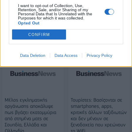
πύλες του σε όλους
I want to opt-out of Collection, Use,
Retention, Sale, and/or Sharing of my
Personal Data that Is Unrelated with the
Purposes for which it was collected.
Opted Out
ΠΕΡΙΣΣΌΤΕΡΑ ΣΕ ΑΥΤΉ ΤΗΝ ΚΑΤΗΓΟΡΊΑ
CONFIRM
Data Deletion
Data Access
Privacy Policy
Mέλος εγκληματικής
Τουρίστες: Βασίζονται σε
οργάνωσης αποκάλυψε
smartphones, apps,
πως βγάζει εκατομμύρια
κριτικές άλλων ταξιδιωτών
από στημένα ματς σε
και δεν μένουν σε
Σουηδία, Ελλάδα και
ξενοδοχεία που χρεώνουν
Ολλανδία
το WiFi