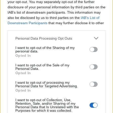
your opt-out. You may separately opt-out of the further
τα EBITDA
disclosure of your personal information by third parties on the
IAB’s list of downstream participants. This information may
also be disclosed by us to third parties on the
IAB’s List of
Η συμφωνία Arval-Athlon αναδιαμορφώνει την αγορά leasing
Downstream Participants
that may further disclose it to other
third parties.
Personal Data Processing Opt Outs
VW: Η δύσκολη εξίσωση της
18η συνεχόμενη χρονιά για τον
αναδιάρθρωσης
ΟΤΕ στη διεθνή σειρά δεικτών
I want to opt-out of the Sharing of my
personal data.
FTSE4Good
Opted In
I want to opt-out of the Sale of my
Personal Data.
Alpha Bank: Για πρώτη φορά το Αρχαίο Θέατρο Επιδαύρου άνοιξε τις
Opted In
πύλες του σε όλους
I want to opt-out of processing my
Personal Data for Targeted Advertising.
Opted In
ESG Report 2025: Πώς η ΑΒ Βασιλόπουλος μετατρέπει τη
βιωσιμότητα σε καθημερινή πράξη
I want to opt-out of Collection, Use,
Retention, Sale, and/or Sharing of my
Personal Data that Is Unrelated with the
Purposes for which it was collected.