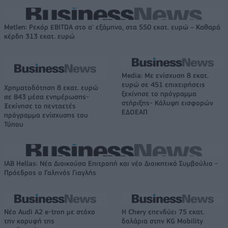
Metlen: Ρεκόρ EBITDA στο α' εξάμηνο, στα 550 εκατ. ευρώ – Καθαρά
κέρδη 313 εκατ. ευρώ
Media: Με ενίσχυση 8 εκατ.
ευρώ σε 451 επιχειρήσεις
Χρηματοδότηση 8 εκατ. ευρώ
ξεκίνησε το πρόγραμμα
σε 843 μέσα ενημέρωσης-
στήριξης- Κάλυψη εισφορών
Ξεκίνησε το πενταετές
ΕΔΟΕΑΠ
πρόγραμμα ενίσχυσης του
Τύπου
IAB Hellas: Νέα Διοικούσα Επιτροπή και νέο Διοικητικό Συμβούλιο -
Πρόεδρος ο Γαληνός Γιαγλής
Νέο Audi A2 e-tron με στόχο
Η Chery επενδύει 75 εκατ.
την κορυφή της
δολάρια στην KG Mobility