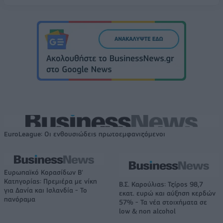
EuroLeague: Οι ενθουσιώδεις πρωτοεμφανιζόμενοι
Ευρωπαϊκό Κορασίδων Β'
Κατηγορίας: Πρεμιέρα με νίκη
Β.Σ. Καρούλιας: Τζίρος 98,7
για Δανία και Ισλανδία - Το
εκατ. ευρώ και αύξηση κερδών
πανόραμα
57% - Τα νέα στοιχήματα σε
low & non alcohol