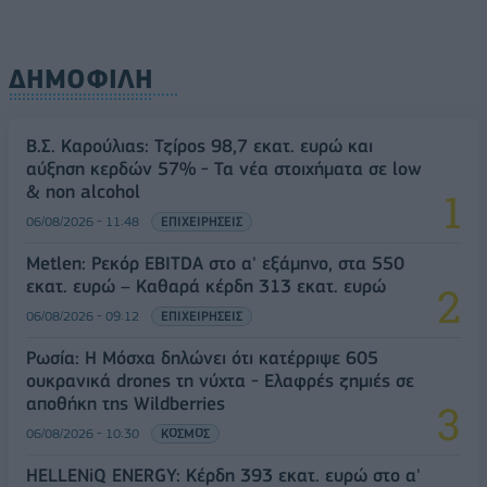
ΔΗΜΟΦΙΛΗ
Β.Σ. Καρούλιας: Τζίρος 98,7 εκατ. ευρώ και
αύξηση κερδών 57% - Τα νέα στοιχήματα σε low
& non alcohol
06/08/2026 - 11:48
ΕΠΙΧΕΙΡΗΣΕΙΣ
Metlen: Ρεκόρ EBITDA στο α' εξάμηνο, στα 550
εκατ. ευρώ – Καθαρά κέρδη 313 εκατ. ευρώ
06/08/2026 - 09:12
ΕΠΙΧΕΙΡΗΣΕΙΣ
Ρωσία: Η Μόσχα δηλώνει ότι κατέρριψε 605
ουκρανικά drones τη νύχτα - Ελαφρές ζημιές σε
αποθήκη της Wildberries
06/08/2026 - 10:30
ΚΟΣΜΟΣ
HELLENiQ ENERGY: Κέρδη 393 εκατ. ευρώ στο α'