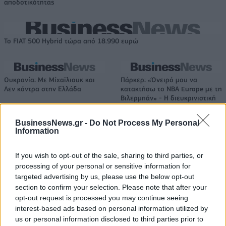
αποδοτικότητας
Το FIAT 500 Hybrid τώρα από 18.990 ευρώ
Ουκρανία: Με Μίχαϊλιουκ και
Πάρκερ: «Όνειρό μου να
Λεν κόντρα στην Ελλάδα
κατακτήσω το ΝΒΑ Europe με τη
Βιλερμπάν» - Η διευκρινιστική
ανάρτηση που έκανε
BusinessNews.gr -
Do Not Process My Personal
Information
HELLENiQ ENERGY: Κέρδη 393 εκατ. ευρώ στο α' εξάμηνο – Στα 734
εκατ. ευρώ τα EBITDA
If you wish to opt-out of the sale, sharing to third parties, or
processing of your personal or sensitive information for
targeted advertising by us, please use the below opt-out
section to confirm your selection. Please note that after your
opt-out request is processed you may continue seeing
Viohalco: Αυξημένος κατά 14%
ΥΠΕΘΟΟ: Νέες επενδύσεις 1
interest-based ads based on personal information utilized by
ο τζίρος στο α' εξάμηνο, στα 4,3
δισ. ευρώ ως το 2028 για την
us or personal information disclosed to third parties prior to
δισ. ευρώ – Στα 446 εκατ. ευρώ
Ενέργεια