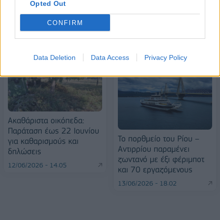
Opted Out
CONFIRM
ΠΕΡΙΣΣΌΤΕΡΑ ΣΕ ΑΥΤΉ ΤΗΝ ΚΑΤΗΓΟΡΊΑ
Data Deletion
Data Access
Privacy Policy
Ακαθάριστα οικόπεδα:
Παράταση έως 22 Ιουνίου
Το πορθμείο του Ρίου –
για καθαρισμούς και
Αντιρρίου παραμένει
δηλώσεις
ζωντανό με έξι φέριμποτ
12/06/2026 - 14:05
και 70 εργαζόμενους
13/06/2026 - 18:02