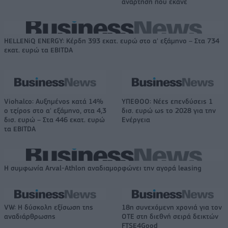
ανάρτηση που έκανε
HELLENiQ ENERGY: Κέρδη 393 εκατ. ευρώ στο α' εξάμηνο – Στα 734
εκατ. ευρώ τα EBITDA
Viohalco: Αυξημένος κατά 14%
ΥΠΕΘΟΟ: Νέες επενδύσεις 1
ο τζίρος στο α' εξάμηνο, στα 4,3
δισ. ευρώ ως το 2028 για την
δισ. ευρώ – Στα 446 εκατ. ευρώ
Ενέργεια
τα EBITDA
Η συμφωνία Arval-Athlon αναδιαμορφώνει την αγορά leasing
VW: Η δύσκολη εξίσωση της
18η συνεχόμενη χρονιά για τον
αναδιάρθρωσης
ΟΤΕ στη διεθνή σειρά δεικτών
FTSE4Good