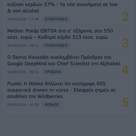
αύξηση κερδών 57% - Τα νέα στοιχήματα σε low
& non alcohol
06/08/2026 - 11:48
ΕΠΙΧΕΙΡΗΣΕΙΣ
Metlen: Ρεκόρ EBITDA στο α' εξάμηνο, στα 550
εκατ. ευρώ – Καθαρά κέρδη 313 εκατ. ευρώ
06/08/2026 - 09:12
ΕΠΙΧΕΙΡΗΣΕΙΣ
Ο Demis Hassabis αναλαμβάνει Πρόεδρος της
Google DeepMind και Chief Scientist της Alphabet
06/08/2026 - 09:32
ΠΡΟΣΩΠΑ
Ρωσία: Η Μόσχα δηλώνει ότι κατέρριψε 605
ουκρανικά drones τη νύχτα - Ελαφρές ζημιές σε
αποθήκη της Wildberries
06/08/2026 - 10:30
ΚΟΣΜΟΣ