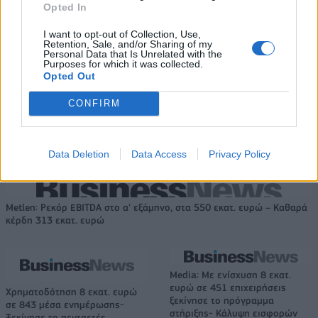
Opted In
I want to opt-out of Collection, Use,
EuroLeague: Οι ενθουσιώδεις πρωτοεμφανιζόμενοι
Retention, Sale, and/or Sharing of my
Personal Data that Is Unrelated with the
Purposes for which it was collected.
Opted Out
Ευρωπαϊκό Κορασίδων Β'
CONFIRM
Κατηγορίας: Πρεμιέρα με νίκη
Β.Σ. Καρούλιας: Τζίρος 98,7
για Δανία και Ισλανδία - Το
εκατ. ευρώ και αύξηση κερδών
πανόραμα
57% - Τα νέα στοιχήματα σε
low & non alcohol
Data Deletion
Data Access
Privacy Policy
Metlen: Ρεκόρ EBITDA στο α' εξάμηνο, στα 550 εκατ. ευρώ – Καθαρά
κέρδη 313 εκατ. ευρώ
Media: Με ενίσχυση 8 εκατ.
ευρώ σε 451 επιχειρήσεις
Χρηματοδότηση 8 εκατ. ευρώ
ξεκίνησε το πρόγραμμα
σε 843 μέσα ενημέρωσης-
στήριξης- Κάλυψη εισφορών
Ξεκίνησε το πενταετές