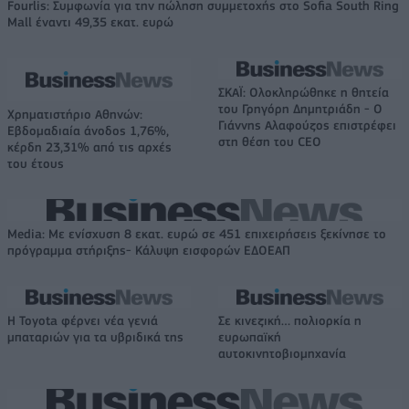
Fourlis: Συμφωνία για την πώληση συμμετοχής στο Sofia South Ring
Mall έναντι 49,35 εκατ. ευρώ
ΣΚΑΪ: Ολοκληρώθηκε η θητεία
του Γρηγόρη Δημητριάδη - Ο
Χρηματιστήριο Αθηνών:
Γιάννης Αλαφούζος επιστρέφει
Εβδομαδιαία άνοδος 1,76%,
στη θέση του CEO
κέρδη 23,31% από τις αρχές
του έτους
Media: Με ενίσχυση 8 εκατ. ευρώ σε 451 επιχειρήσεις ξεκίνησε το
πρόγραμμα στήριξης- Κάλυψη εισφορών ΕΔΟΕΑΠ
Η Toyota φέρνει νέα γενιά
Σε κινεζική… πολιορκία η
μπαταριών για τα υβριδικά της
ευρωπαϊκή
αυτοκινητοβιομηχανία