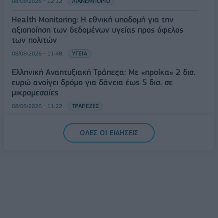
08/08/2026 - 12:12
ΛΙΑΝΕΜΠΟΡΙΟ
Health Monitoring: Η εθνική υποδομή για την
αξιοποίηση των δεδομένων υγείας προς όφελος
των πολιτών
08/08/2026 - 11:48
ΥΓΕΙΑ
Ελληνική Αναπτυξιακή Τράπεζα: Με «προίκα» 2 δισ.
ευρώ ανοίγει δρόμο για δάνεια έως 5 δισ. σε
μικρομεσαίες
08/08/2026 - 11:22
ΤΡΑΠΕΖΕΣ
5G παντού, 6G στον ορίζοντα: Πού βρίσκεται η
ΟΛΕΣ ΟΙ ΕΙΔΗΣΕΙΣ
Ελλάδα στη μεγάλη τεχνολογική μετάβαση
08/08/2026 - 10:54
ΤΕΧΝΟΛΟΓΙΑ