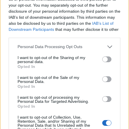
your opt-out. You may separately opt-out of the further
Η Chery επενδύει 75 εκατ. δολάρια στην KG Mobility
disclosure of your personal information by third parties on the
IAB’s list of downstream participants. This information may
also be disclosed by us to third parties on the
IAB’s List of
Downstream Participants
that may further disclose it to other
Το FIAT 500 Hybrid τώρα από
Ατρόμητος και Novibet
18.990 ευρώ
συνεχίζουν μαζί: Ανανέωση της
third parties.
συνεργασίας τους μέχρι το
2028
Personal Data Processing Opt Outs
I want to opt-out of the Sharing of my
personal data.
Opted In
18η συνεχόμενη χρονιά για τον ΟΤΕ στη διεθνή σειρά δεικτών
FTSE4Good
I want to opt-out of the Sale of my
Personal Data.
Opted In
Alpha Bank: Για πρώτη φορά το Αρχαίο Θέατρο Επιδαύρου άνοιξε τις
I want to opt-out of processing my
πύλες του σε όλους
Personal Data for Targeted Advertising.
Opted In
I want to opt-out of Collection, Use,
Retention, Sale, and/or Sharing of my
Personal Data that Is Unrelated with the