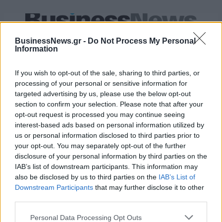
18η συνεχόμενη χρονιά για τον ΟΤΕ στη διεθνή σειρά δεικτών
BusinessNews.gr -
Do Not Process My Personal
FTSE4Good
Information
If you wish to opt-out of the sale, sharing to third parties, or
Alpha Bank: Για πρώτη φορά το Αρχαίο Θέατρο Επιδαύρου άνοιξε τις
processing of your personal or sensitive information for
πύλες του σε όλους
targeted advertising by us, please use the below opt-out
section to confirm your selection. Please note that after your
opt-out request is processed you may continue seeing
interest-based ads based on personal information utilized by
us or personal information disclosed to third parties prior to
ΠΕΡΙΣΣΌΤΕΡΑ ΣΕ ΑΥΤΉ ΤΗΝ ΚΑΤΗΓΟΡΊΑ
your opt-out. You may separately opt-out of the further
disclosure of your personal information by third parties on the
IAB’s list of downstream participants. This information may
also be disclosed by us to third parties on the
IAB’s List of
Downstream Participants
that may further disclose it to other
third parties.
Personal Data Processing Opt Outs