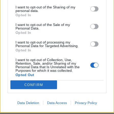
Αντίθετοι οι παθολόγοι για
Δεμένα τα πλοία στις 22
I want to opt-out of the Sharing of my
personal data.
τον αντιγριπικό
και 23 Οκτωβρίου -
Opted In
εμβολιασμό από
48ωρη απεργία της ΠΝΟ
Φαρμακοποιούς
I want to opt-out of the Sale of my
03/10/2024 - 09:05
Personal Data.
03/10/2024 - 07:48
Opted In
I want to opt-out of processing my
Personal Data for Targeted Advertising.
Opted In
I want to opt-out of Collection, Use,
Retention, Sale, and/or Sharing of my
Personal Data that Is Unrelated with the
Purposes for which it was collected.
Opted Out
CONFIRM
Data Deletion
Data Access
Privacy Policy
ΡΟΗ ΕΙΔΗΣΕΩΝ