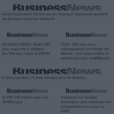
Ειδικό Χωροταξικό Πλαίσιο για τον Τουρισμό: Στρατηγικό εργαλείο
για βιώσιμη τουριστική ανάπτυξη
HELLENiQ ENERGY: Κέρδη 393
ΣΤΑΣΥ: 29,4 χλμ. νέων
εκατ. ευρώ στο α' εξάμηνο –
σιδηροτροχιών στο Μετρό της
Στα 734 εκατ. ευρώ τα EBITDA
Αθήνας - Στο τελικό στάδιο το
μεγαλύτερο έργο αναβάθμισης
Η Chery επενδύει 75 εκατ. δολάρια στην KG Mobility
Το FIAT 500 Hybrid τώρα από
Ατρόμητος και Novibet
18.990 ευρώ
συνεχίζουν μαζί: Ανανέωση της
συνεργασίας τους μέχρι το
2028