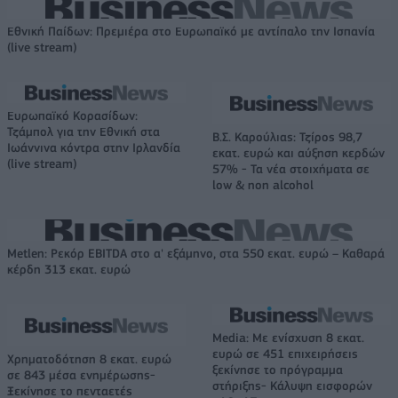
Εθνική Παίδων: Πρεμιέρα στο Ευρωπαϊκό με αντίπαλο την Ισπανία
(live stream)
Ευρωπαϊκό Κορασίδων:
Τζάμπολ για την Εθνική στα
Β.Σ. Καρούλιας: Τζίρος 98,7
Ιωάννινα κόντρα στην Ιρλανδία
εκατ. ευρώ και αύξηση κερδών
(live stream)
57% - Τα νέα στοιχήματα σε
low & non alcohol
Metlen: Ρεκόρ EBITDA στο α' εξάμηνο, στα 550 εκατ. ευρώ – Καθαρά
κέρδη 313 εκατ. ευρώ
Media: Με ενίσχυση 8 εκατ.
ευρώ σε 451 επιχειρήσεις
Χρηματοδότηση 8 εκατ. ευρώ
ξεκίνησε το πρόγραμμα
σε 843 μέσα ενημέρωσης-
στήριξης- Κάλυψη εισφορών
Ξεκίνησε το πενταετές