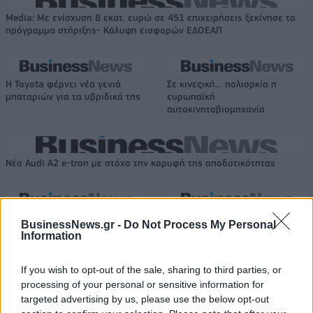
Media: Με ενίσχυση 8 εκατ. ευρώ σε 451 επιχειρήσεις ξεκίνησε το
πρόγραμμα στήριξης- Κάλυψη εισφορών ΕΔΟΕΑΠ
Η Toyota φέρνει νέα γενιά
Σε κινεζική… πολιορκία η
μπαταριών για τα υβριδικά της
ευρωπαϊκή
αυτοκινητοβιομηχανία
Νέο Audi A2 e-tron με στόχο την κορυφή της αποδοτικότητας
Μισιακός: «Ο προπονητής είναι
Ο Γιάννης Αγραβάνης στον Βίκο
BusinessNews.gr -
Do Not Process My Personal
υπεύθυνος και αναλαμβάνω την
Ιωαννίνων
Information
ευθύνη»
If you wish to opt-out of the sale, sharing to third parties, or
processing of your personal or sensitive information for
Ελληνική Αναπτυξιακή Τράπεζα: Με «προίκα» 2 δισ. ευρώ ανοίγει
targeted advertising by us, please use the below opt-out
δρόμο για δάνεια έως 5 δισ. σε μικρομεσαίες