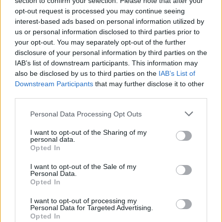
section to confirm your selection. Please note that after your
opt-out request is processed you may continue seeing
interest-based ads based on personal information utilized by
us or personal information disclosed to third parties prior to
your opt-out. You may separately opt-out of the further
Β.Σ. Καρούλιας: Τζίρος 98,7
Deloitte Ελλάδος:
disclosure of your personal information by third parties on the
εκατ. ευρώ και αύξηση κερδών
Χρηματοοικονομικός
IAB’s list of downstream participants. This information may
57% - Τα νέα στοιχήματα σε
σύμβουλος της ΔΕΗ για την
low & non alcohol
είσοδο στην πολωνική αγορά
also be disclosed by us to third parties on the
IAB’s List of
ενέργειας
Downstream Participants
that may further disclose it to other
third parties.
Personal Data Processing Opt Outs
Η Chery επενδύει 75 εκατ. δολάρια στην KG Mobility
I want to opt-out of the Sharing of my
personal data.
Opted In
Το FIAT 500 Hybrid τώρα από
Ατρόμητος και Novibet
I want to opt-out of the Sale of my
18.990 ευρώ
συνεχίζουν μαζί: Ανανέωση της
Personal Data.
συνεργασίας τους μέχρι το
Opted In
2028
I want to opt-out of processing my
Personal Data for Targeted Advertising.
Opted In