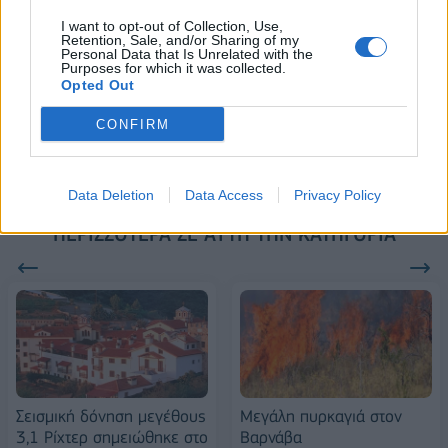
18η συνεχόμενη χρονιά για τον ΟΤΕ στη διεθνή σειρά δεικτών
FTSE4Good
I want to opt-out of Collection, Use,
Retention, Sale, and/or Sharing of my
Personal Data that Is Unrelated with the
Purposes for which it was collected.
Opted Out
Alpha Bank: Για πρώτη φορά το Αρχαίο Θέατρο Επιδαύρου άνοιξε τις
πύλες του σε όλους
CONFIRM
Data Deletion
Data Access
Privacy Policy
ΠΕΡΙΣΣΌΤΕΡΑ ΣΕ ΑΥΤΉ ΤΗΝ ΚΑΤΗΓΟΡΊΑ
Σεισμική δόνηση μεγέθους
Μεγάλη πυρκαγιά στον
3,1 Ρίχτερ σημειώθηκε στο
Βαρνάβα