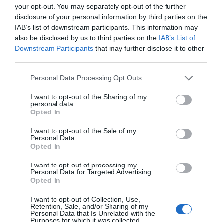
your opt-out. You may separately opt-out of the further
disclosure of your personal information by third parties on the
ΠΕΡΙΣΣΌΤΕΡΑ ΣΕ ΑΥΤΉ ΤΗΝ ΚΑΤΗΓΟΡΊΑ
IAB’s list of downstream participants. This information may
also be disclosed by us to third parties on the
IAB’s List of
Downstream Participants
that may further disclose it to other
third parties.
Personal Data Processing Opt Outs
I want to opt-out of the Sharing of my
personal data.
Opted In
Από σήμερα έως την
Παραιτήθηκε ο διοικητής
Παρασκευή η υποβολή
του Αγίου Όρους Αν.
I want to opt-out of the Sale of my
ενστάσεων για τις θέσεις
Μητσιάλης
Personal Data.
στους παιδικούς σταθμούς
Opted In
06/08/2024 - 18:01
07/08/2024 - 14:11
I want to opt-out of processing my
Personal Data for Targeted Advertising.
Opted In
I want to opt-out of Collection, Use,
Retention, Sale, and/or Sharing of my
Personal Data that Is Unrelated with the
Purposes for which it was collected.