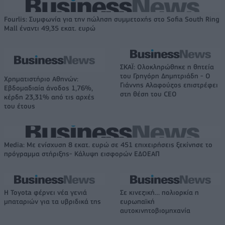
Fourlis: Συμφωνία για την πώληση συμμετοχής στο Sofia South Ring
Mall έναντι 49,35 εκατ. ευρώ
ΣΚΑΪ: Ολοκληρώθηκε η θητεία
του Γρηγόρη Δημητριάδη - Ο
Χρηματιστήριο Αθηνών:
Γιάννης Αλαφούζος επιστρέφει
Εβδομαδιαία άνοδος 1,76%,
στη θέση του CEO
κέρδη 23,31% από τις αρχές
του έτους
Media: Με ενίσχυση 8 εκατ. ευρώ σε 451 επιχειρήσεις ξεκίνησε το
πρόγραμμα στήριξης- Κάλυψη εισφορών ΕΔΟΕΑΠ
Η Toyota φέρνει νέα γενιά
Σε κινεζική… πολιορκία η
μπαταριών για τα υβριδικά της
ευρωπαϊκή
αυτοκινητοβιομηχανία