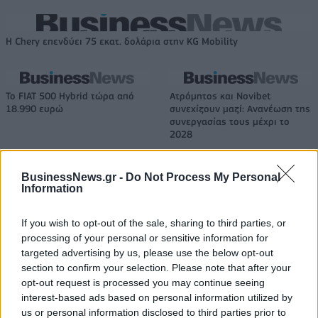
Η Chery επενδύει 75 εκατ. δολάρια στην KG Mobility
Το FIAT 500 Hybrid τώρα από
Ατρόμητος και Novibet
18.990 ευρώ
συνεχίζουν μαζί: Ανανέωση της
συνεργασίας τους μέχρι το
2028
BusinessNews.gr -
Do Not Process My Personal
Information
18η συνεχόμενη χρονιά για τον ΟΤΕ στη διεθνή σειρά δεικτών
FTSE4Good
If you wish to opt-out of the sale, sharing to third parties, or
processing of your personal or sensitive information for
targeted advertising by us, please use the below opt-out
Alpha Bank: Για πρώτη φορά το Αρχαίο Θέατρο Επιδαύρου άνοιξε τις
section to confirm your selection. Please note that after your
πύλες του σε όλους
opt-out request is processed you may continue seeing
interest-based ads based on personal information utilized by
us or personal information disclosed to third parties prior to