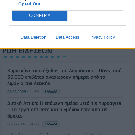
Opted Out
CONFIRM
Data Deletion
Data Access
Privacy Policy
ΡΟΗ ΕΙΔΗΣΕΩΝ
Κορυφώνεται η έξοδος του Αυγούστου – Πάνω από
56.000 επιβάτες αναχωρούν σήμερα από τα
λιμάνια της Αττικής
08/08/2026 - 14:30
ΕΛΛΑΔΑ
Δυτική Αττική: Η επόμενη ημέρα μετά τις πυρκαγιές
– Τα έργα Antinero και η «μάχη» πριν από τις
βροχές
08/08/2026 - 14:08
ΕΛΛΑΔΑ