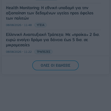
Health Monitoring: Η εθνική υποδομή για την
αξιοποίηση των δεδομένων υγείας προς όφελος
των πολιτών
08/08/2026 - 11:48
ΥΓΕΙΑ
Ελληνική Αναπτυξιακή Τράπεζα: Με «προίκα» 2 δισ.
ευρώ ανοίγει δρόμο για δάνεια έως 5 δισ. σε
μικρομεσαίες
08/08/2026 - 11:22
ΤΡΑΠΕΖΕΣ
5G παντού, 6G στον ορίζοντα: Πού βρίσκεται η
ΟΛΕΣ ΟΙ ΕΙΔΗΣΕΙΣ
Ελλάδα στη μεγάλη τεχνολογική μετάβαση
08/08/2026 - 10:54
ΤΕΧΝΟΛΟΓΙΑ