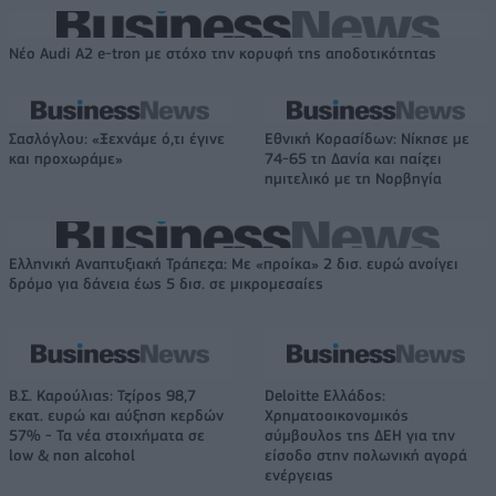
Νέο Audi A2 e-tron με στόχο την κορυφή της αποδοτικότητας
Σασλόγλου: «Ξεχνάμε ό,τι έγινε
Εθνική Κορασίδων: Νίκησε με
και προχωράμε»
74-65 τη Δανία και παίζει
ημιτελικό με τη Νορβηγία
Ελληνική Αναπτυξιακή Τράπεζα: Με «προίκα» 2 δισ. ευρώ ανοίγει
δρόμο για δάνεια έως 5 δισ. σε μικρομεσαίες
Β.Σ. Καρούλιας: Τζίρος 98,7
Deloitte Ελλάδος:
εκατ. ευρώ και αύξηση κερδών
Χρηματοοικονομικός
57% - Τα νέα στοιχήματα σε
σύμβουλος της ΔΕΗ για την
low & non alcohol
είσοδο στην πολωνική αγορά
ενέργειας