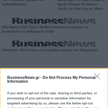
αναδιάρθρωσης
Αρχαίο Θέατρο Επιδαύρου
άνοιξε τις πύλες του σε όλους
ESG Report 2025: Πώς η ΑΒ Βασιλόπουλος μετατρέπει τη
βιωσιμότητα σε καθημερινή πράξη
Stoiximan: «Πού ήσουν;» στις μεγάλες στιγμές του Ολυμπιακού
BusinessNews.gr -
Do Not Process My Personal
ΠΕΡΙΣΣΌΤΕΡΑ ΣΕ ΑΥΤΉ ΤΗΝ ΚΑΤΗΓΟΡΊΑ
Information
If you wish to opt-out of the sale, sharing to third parties, or
processing of your personal or sensitive information for
targeted advertising by us, please use the below opt-out