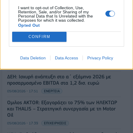
ΡΟΗ ΕΙΔΗΣΕΩΝ
I want to opt-out of Collection, Use,
Retention, Sale, and/or Sharing of my
Personal Data that Is Unrelated with the
Purposes for which it was collected.
Χρηματιστήριο: Πτώση κατά 0,18%, στα 315,71
Opted Out
εκατ. ευρώ ο τζίρος
CONFIRM
05/08/2026 - 18:27
ΟΙΚΟΝΟΜΙΑ
Είσοδος της γαλλικής Meridiam στην ηλεκτρική
διασύνδεση Ελλάδας – Κύπρου
Data Deletion
Data Access
Privacy Policy
05/08/2026 - 18:06
ΕΠΙΧΕΙΡΗΣΕΙΣ
ΔΕΗ: Ισχυρή ανάπτυξη στο α΄ εξάμηνο 2026 με
προσαρμοσμένο EBITDA στα 1,2 δισ. ευρώ
05/08/2026 - 17:51
ΕΝΕΡΓΕΙΑ
Όμιλος AKTOR: Εξαγοράζει το 75% των ΗΛΕΚΤΩΡ
και THALIS – Στρατηγική συνεργασία με τη Motor
Oil
05/08/2026 - 17:39
ΕΠΙΧΕΙΡΗΣΕΙΣ