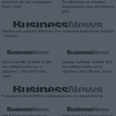
μπορούσε να 'ναι ο κορυφαίος
Παναθηναϊκού με τέσσερις
όλων"! (vid)
συμπατριώτες τους στη Μύκονο
(pic)
Είσοδος της γαλλικής Meridiam στην ηλεκτρική διασύνδεση Ελλάδας
– Κύπρου
Coca-Cola HBC: Άνοδος 11,4%
Cenergy Holdings: Άνοδος 45%
στα καθαρά κέρδη του α΄
στα καθαρά κέρδη του α΄
εξαμήνου – Στα 524,4 εκατ.
εξαμήνου, στα 138 εκατ. ευρώ
ευρώ
Η συμφωνία Arval-Athlon αναδιαμορφώνει την αγορά leasing
VW: Η δύσκολη εξίσωση της
Alpha Bank: Για πρώτη φορά το