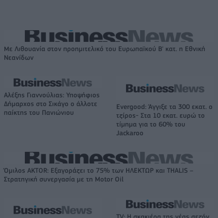
Με Λιθουανία στον προημιτελικό του Ευρωπαϊκού Β' κατ. η Εθνική
Νεανίδων
Αλέξης Γιαννούλιας: Υποψήφιος
Δήμαρχος στο Σικάγο ο άλλοτε
Evergood: Άγγιξε τα 300 εκατ. ο
παίκτης του Πανιώνιου
τζίρος- Στα 10 εκατ. ευρώ το
τίμημα για το 60% του
Jackaroo
Όμιλος AKTOR: Εξαγοράζει το 75% των ΗΛΕΚΤΩΡ και THALIS –
Στρατηγική συνεργασία με τη Motor Oil
TV: Η σκακιέρα της νέας σεζόν