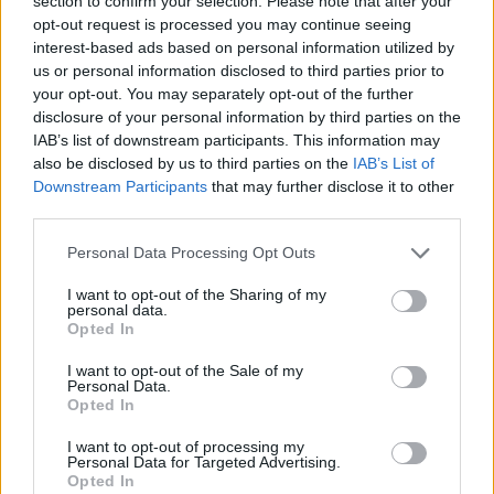
section to confirm your selection. Please note that after your
opt-out request is processed you may continue seeing
interest-based ads based on personal information utilized by
Φωτιά στα Γλυκά Νερά:
us or personal information disclosed to third parties prior to
Ξεκινάει στις 3 Ιουλίου το
«Αναλαμβάνουμε τις
your opt-out. You may separately opt-out of the further
53ο Φεστιβάλ Ολύμπου
ευθύνες μας», λέει η
disclosure of your personal information by third parties on the
κατασκευάστρια εταιρεία
IAB’s list of downstream participants. This information may
04/07/2024 - 22:30
του drone
also be disclosed by us to third parties on the
IAB’s List of
Downstream Participants
that may further disclose it to other
05/07/2024 - 09:04
third parties.
Personal Data Processing Opt Outs
I want to opt-out of the Sharing of my
personal data.
Opted In
I want to opt-out of the Sale of my
Personal Data.
Opted In
I want to opt-out of processing my
Personal Data for Targeted Advertising.
Opted In